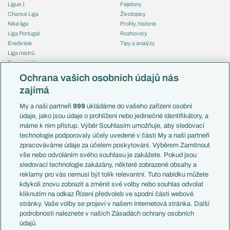
Ligue 1
Fejetony
Chance Liga
Životopisy
Niké liga
Profily, historie
Liga Portugal
Rozhovory
Eredivisie
Tipy a analýzy
Liga mistrů
Evropská liga
Reprezentace
Konferenční liga
Česko
Ochrana vašich osobních údajů nás
Mistrovství světa
Slovensko
zajímá
Liga národů
Anglie
Francie
My a naši partneři
999
ukládáme do vašeho zařízení osobní
Témata
Itálie
údaje, jako jsou údaje o prohlížení nebo jedinečné identifikátory, a
Představení týmů MS
Německo
máme k nim přístup. Výběr Souhlasím umožňuje, aby sledovací
EuroSkauting
Španělsko
technologie podporovaly účely uvedené v části My a naši partneři
PL v kostce
Argentina
zpracováváme údaje za účelem poskytování. Výběrem Zamítnout
Evropské koeficienty
Brazílie
vše nebo odvoláním svého souhlasu je zakážete. Pokud jsou
Přestupy
sledovací technologie zakázány, některé zobrazené obsahy a
Přestupové spekulace
reklamy pro vás nemusí být tolik relevantní. Tuto nabídku můžete
Přestupy
Zranění
kdykoli znovu zobrazit a změnit své volby nebo souhlas odvolat
Zápasy
kliknutím na odkaz Řízení předvoleb ve spodní části webové
Livescore
stránky. Vaše volby se projeví v našem Internetová stránka. Další
Kluby
Tipovací soutěž
podrobnosti naleznete v našich Zásadách ochrany osobních
Arsenal FC
Fotbal TV
údajů.
Chelsea FC