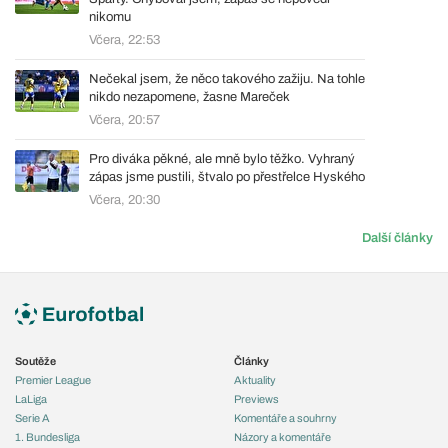
nikomu
Včera, 22:53
Nečekal jsem, že něco takového zažiju. Na tohle
nikdo nezapomene, žasne Mareček
Včera, 20:57
Pro diváka pěkné, ale mně bylo těžko. Vyhraný
zápas jsme pustili, štvalo po přestřelce Hyského
Včera, 20:30
Další články
Soutěže
Články
Premier League
Aktuality
LaLiga
Previews
Serie A
Komentáře a souhrny
1. Bundesliga
Názory a komentáře