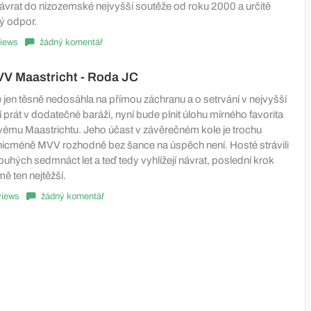
vrat do nizozemské nejvyšší soutěže od roku 2000 a určitě
ký odpor.
iews
žádný komentář
VV Maastricht - Roda JC
jen těsně nedosáhla na přímou záchranu a o setrvání v nejvyšší
 prát v dodatečné baráži, nyní bude plnit úlohu mírného favorita
ovému Maastrichtu. Jeho účast v závěrečném kole je trochu
icméně MVV rozhodně bez šance na úspěch není. Hosté strávili
louhých sedmnáct let a teď tedy vyhlížejí návrat, poslední krok
ě ten nejtěžší.
views
žádný komentář