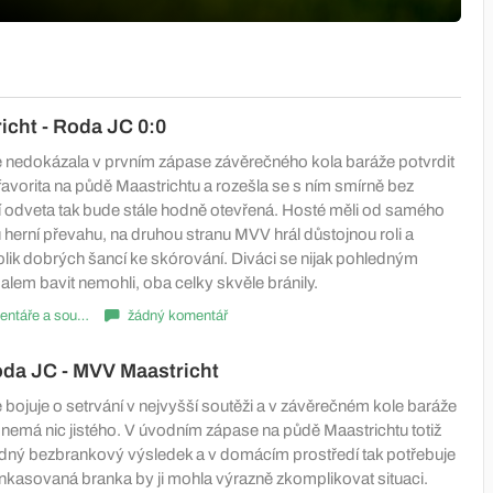
cht - Roda JC 0:0
nedokázala v prvním zápase závěrečného kola baráže potvrdit
avorita na půdě Maastrichtu a rozešla se s ním smírně bez
í odveta tak bude stále hodně otevřená. Hosté měli od samého
herní převahu, na druhou stranu MVV hrál důstojnou roli a
ěkolik dobrých šancí ke skórování. Diváci se nijak pohledným
alem bavit nemohli, oba celky skvěle bránily.
Komentáře a souhrny
žádný komentář
oda JC - MVV Maastricht
bojuje o setrvání v nejvyšší soutěži a v závěrečném kole baráže
 nemá nic jistého. V úvodním zápase na půdě Maastrichtu totiž
dný bezbrankový výsledek a v domácím prostředí tak potřebuje
 inkasovaná branka by ji mohla výrazně zkomplikovat situaci.