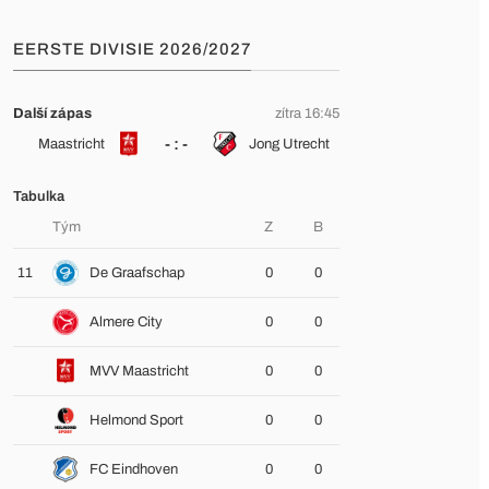
EERSTE DIVISIE 2026/2027
Další zápas
zítra 16:45
- : -
Maastricht
Jong Utrecht
Tabulka
Tým
Z
B
11
De Graafschap
0
0
Almere City
0
0
MVV Maastricht
0
0
Helmond Sport
0
0
FC Eindhoven
0
0