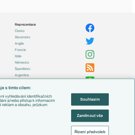
Reprezentace
Česko
Slovensko
Anglie
Francie
Itálie
Německo
Španělsko
Argentina
Brazílie
e s tímto cílem:
Přestupy
ní vyhledávání identifikačních
Souhlasím
Zápasy
ádání a/nebo přístup k informacím
ní reklam a obsahu, průzkum
Livescore
Tipovací soutěž
Zamítnout vše
Fotbal TV
Řízení předvoleb