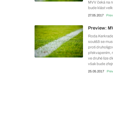
MVV čeká na ná
bude klást vel
27.05.2017
Prev
Preview: M
Roda Kerkrade 
soutěži se musí
proti druholig
překvapením, n
ve druhé lize d
však bude zřejm
25.05.2017
Pre