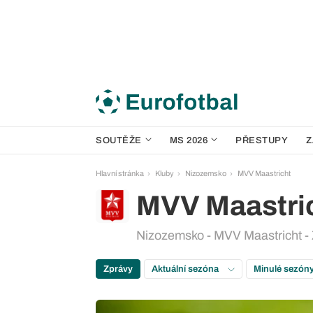
SOUTĚŽE
MS 2026
PŘESTUPY
Z
Hlavní stránka
Kluby
Nizozemsko
MVV Maastricht
MVV Maastri
Nizozemsko - MVV Maastricht -
Zprávy
Aktuální sezóna
Minulé sezón