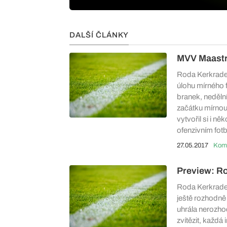
DALŠÍ ČLÁNKY
MVV Maastri
Roda Kerkrade 
úlohu mírného f
branek, neděln
začátku mírnou 
vytvořil si i n
ofenzivním fotb
27.05.2017
Preview: R
Roda Kerkrade 
ještě rozhodně
uhrála nerozho
zvítězit, každá