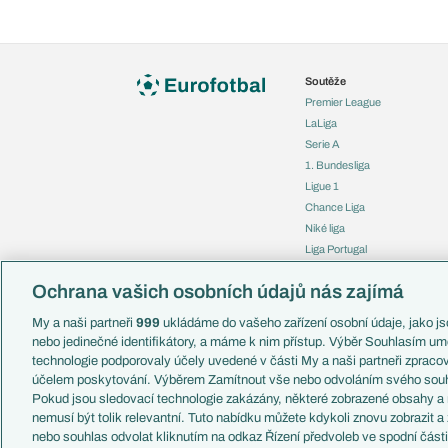
Soutěže
Premier League
LaLiga
Serie A
1. Bundesliga
Ligue 1
Chance Liga
Niké liga
Liga Portugal
Eredivisie
Ochrana vašich osobních údajů nás zajímá
Liga mistrů
Evropská liga
My a naši partneři
999
ukládáme do vašeho zařízení osobní údaje, jako jso
Konferenční liga
nebo jedinečné identifikátory, a máme k nim přístup. Výběr Souhlasím um
Mistrovství světa
technologie podporovaly účely uvedené v části My a naši partneři zprac
Liga národů
účelem poskytování. Výběrem Zamítnout vše nebo odvoláním svého souh
Pokud jsou sledovací technologie zakázány, některé zobrazené obsahy a
nemusí být tolik relevantní. Tuto nabídku můžete kdykoli znovu zobrazit a
nebo souhlas odvolat kliknutím na odkaz Řízení předvoleb ve spodní část