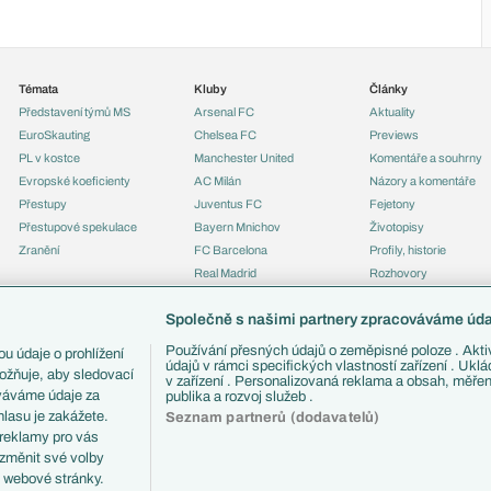
Témata
Kluby
Články
Představení týmů MS
Arsenal FC
Aktuality
EuroSkauting
Chelsea FC
Previews
PL v kostce
Manchester United
Komentáře a souhrny
Evropské koeficienty
AC Milán
Názory a komentáře
Přestupy
Juventus FC
Fejetony
Přestupové spekulace
Bayern Mnichov
Životopisy
Zranění
FC Barcelona
Profily, historie
Real Madrid
Rozhovory
Tipy a analýzy
Společně s našimi partnery zpracováváme údaj
Používání přesných údajů o zeměpisné poloze . Aktiv
u údaje o prohlížení
údajů v rámci specifických vlastností zařízení . Ukl
ožňuje, aby sledovací
v zařízení . Personalizovaná reklama a obsah, měře
ováváme údaje za
publika a rozvoj služeb .
lasu je zakážete.
Seznam partnerů (dodavatelů)
 reklamy pro vás
 změnit své volby
i webové stránky.