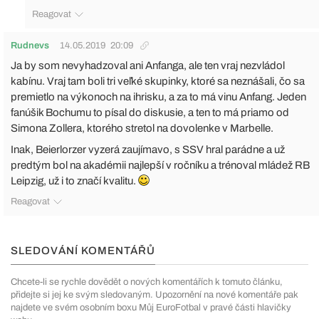
Reagovat
Rudnevs
14.05.2019
20:09
Ja by som nevyhadzoval ani Anfanga, ale ten vraj nezvládol
kabínu. Vraj tam boli tri veľké skupinky, ktoré sa neznášali, čo sa
premietlo na výkonoch na ihrisku, a za to má vinu Anfang. Jeden
fanúšik Bochumu to písal do diskusie, a ten to má priamo od
Simona Zollera, ktorého stretol na dovolenke v Marbelle.
Inak, Beierlorzer vyzerá zaujímavo, s SSV hral parádne a už
predtým bol na akadémii najlepší v ročníku a trénoval mládež RB
Leipzig, už i to značí kvalitu.
Reagovat
SLEDOVÁNÍ KOMENTÁŘŮ
Chcete-li se rychle dovědět o nových komentářích k tomuto článku,
přidejte si jej ke svým sledovaným. Upozornění na nové komentáře pak
najdete ve svém osobním boxu Můj EuroFotbal v pravé části hlavičky