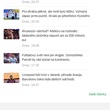
Dnes, 20:57
Pro diváka pěkné, ale mně bylo těžko. Vyhraný
zápas jsme pustili, štvalo po přestřelce Hyského
Dnes, 20:30
Álvarezův odchod? Atlético se rozhodlo,
žádaného útočníka nepustí ani za 200 milionů
eur
Dnes, 18:06
Fotbalový svět není jen Anglie. Ostrostřelec
Parrott by rád zůstal na kontinentu
Dnes, 17:32
Liverpool řeší krizi v obraně, přivede Araúja.
Barcelonu čeká řada dalších odchodů
Dnes, 16:27
Další články