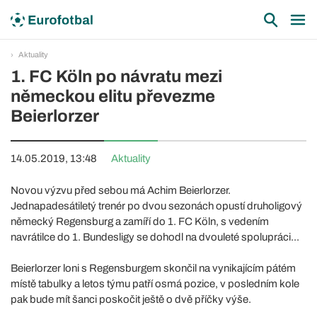
Aktuality
1. FC Köln po návratu mezi
německou elitu převezme
Beierlorzer
14.05.2019, 13:48
Aktuality
Novou výzvu před sebou má Achim Beierlorzer.
Jednapadesátiletý trenér po dvou sezonách opustí druholigový
německý Regensburg a zamíří do 1. FC Köln, s vedením
navrátilce do 1. Bundesligy se dohodl na dvouleté spolupráci...
Beierlorzer loni s Regensburgem skončil na vynikajícím pátém
místě tabulky a letos týmu patří osmá pozice, v posledním kole
pak bude mít šanci poskočit ještě o dvě příčky výše.