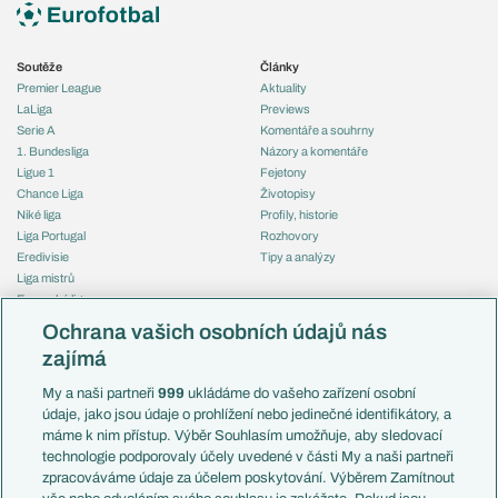
Soutěže
Články
Premier League
Aktuality
LaLiga
Previews
Serie A
Komentáře a souhrny
1. Bundesliga
Názory a komentáře
Ligue 1
Fejetony
Chance Liga
Životopisy
Niké liga
Profily, historie
Liga Portugal
Rozhovory
Eredivisie
Tipy a analýzy
Liga mistrů
Evropská liga
Reprezentace
Konferenční liga
Česko
Ochrana vašich osobních údajů nás
Mistrovství světa
Slovensko
zajímá
Liga národů
Anglie
Francie
My a naši partneři
999
ukládáme do vašeho zařízení osobní
Témata
Itálie
údaje, jako jsou údaje o prohlížení nebo jedinečné identifikátory, a
Představení týmů MS
Německo
máme k nim přístup. Výběr Souhlasím umožňuje, aby sledovací
EuroSkauting
Španělsko
technologie podporovaly účely uvedené v části My a naši partneři
PL v kostce
Argentina
zpracováváme údaje za účelem poskytování. Výběrem Zamítnout
Evropské koeficienty
Brazílie