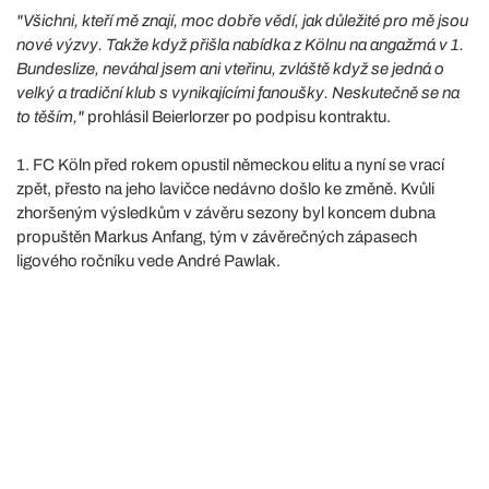
"Všichni, kteří mě znají, moc dobře vědí, jak důležité pro mě jsou
nové výzvy. Takže když přišla nabídka z Kölnu na angažmá v 1.
Bundeslize, neváhal jsem ani vteřinu, zvláště když se jedná o
velký a tradiční klub s vynikajícími fanoušky. Neskutečně se na
to těším,"
prohlásil Beierlorzer po podpisu kontraktu.
1. FC Köln před rokem opustil německou elitu a nyní se vrací
zpět, přesto na jeho lavičce nedávno došlo ke změně. Kvůli
zhoršeným výsledkům v závěru sezony byl koncem dubna
propuštěn Markus Anfang, tým v závěrečných zápasech
ligového ročníku vede André Pawlak.