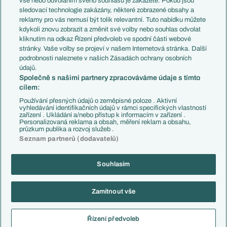
vše nebo odvoláním svého souhlasu je zakážete. Pokud jsou
Přestupy
sledovací technologie zakázány, některé zobrazené obsahy a
Přestupové spekulace
reklamy pro vás nemusí být tolik relevantní. Tuto nabídku můžete
Přestupy
Zranění
kdykoli znovu zobrazit a změnit své volby nebo souhlas odvolat
Zápasy
kliknutím na odkaz Řízení předvoleb ve spodní části webové
Livescore
stránky. Vaše volby se projeví v našem Internetová stránka. Další
Kluby
Tipovací soutěž
podrobnosti naleznete v našich Zásadách ochrany osobních
Arsenal FC
Fotbal TV
údajů.
Chelsea FC
Společně s našimi partnery zpracováváme údaje s tímto
Manchester United
cílem:
AC Milán
Juventus FC
Používání přesných údajů o zeměpisné poloze . Aktivní
Bayern Mnichov
vyhledávání identifikačních údajů v rámci specifických vlastností
zařízení . Ukládání a/nebo přístup k informacím v zařízení .
FC Barcelona
Personalizovaná reklama a obsah, měření reklam a obsahu,
Real Madrid
průzkum publika a rozvoj služeb .
Seznam partnerů (dodavatelů)
Souhlasím
Copyright © 2001-2026 EuroFotbal.cz. Využíváme zpravodajství ČTK.
RSS
Podmínky užití
Informace o zpracování osobních údajů
Zamítnout vše
GDPR a žurnalistika
Nastavení soukromí
Kontakt
Tiráž
Řízení předvoleb