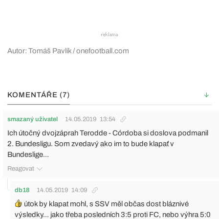
Autor: Tomáš Pavlík / onefootball.com
KOMENTÁŘE (7)
smazaný uživatel
14.05.2019
13:54
Ich útočný dvojzáprah Terodde - Córdoba si doslova podmanil
2. Bundesligu. Som zvedavý ako im to bude klapať v
Bundeslige...
Reagovat
db18
14.05.2019
14:09
útok by klapat mohl, s SSV měl občas dost bláznivé
výsledky... jako třeba posledních 3:5 proti FC, nebo výhra 5:0