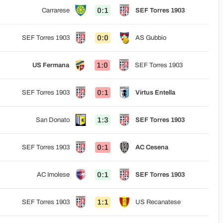
0:1
Carrarese
SEF Torres 1903
0:0
SEF Torres 1903
AS Gubbio
1:0
US Fermana
SEF Torres 1903
0:1
SEF Torres 1903
Virtus Entella
1:3
San Donato
SEF Torres 1903
0:1
SEF Torres 1903
AC Cesena
0:1
AC Imolese
SEF Torres 1903
1:1
SEF Torres 1903
US Recanatese