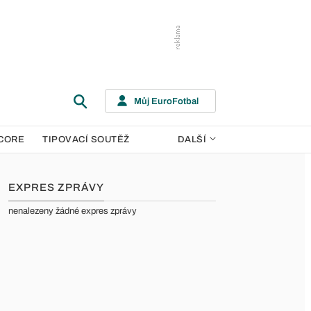
Můj EuroFotbal
CORE
TIPOVACÍ SOUTĚŽ
DALŠÍ
EXPRES ZPRÁVY
nenalezeny žádné expres zprávy