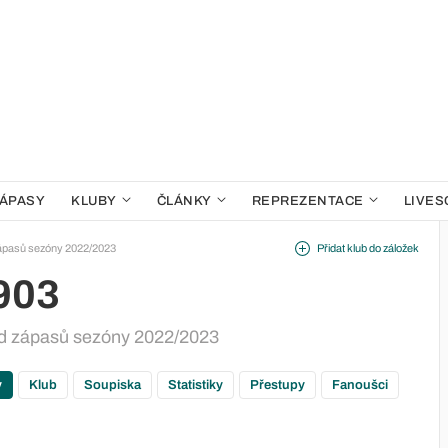
ÁPASY
KLUBY
ČLÁNKY
REPREZENTACE
LIVES
ápasů sezóny 2022/2023
Přidat klub do záložek
903
led zápasů sezóny 2022/2023
y
Klub
Soupiska
Statistiky
Přestupy
Fanoušci