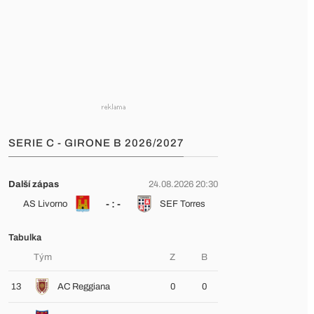
SERIE C - GIRONE B 2026/2027
Další zápas
24.08.2026 20:30
- : -
AS Livorno
SEF Torres
Tabulka
Tým
Z
B
13
AC Reggiana
0
0