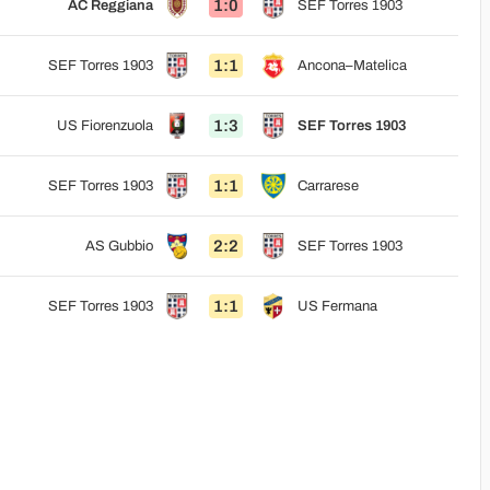
1:0
AC Reggiana
SEF Torres 1903
1:1
SEF Torres 1903
Ancona–Matelica
1:3
US Fiorenzuola
SEF Torres 1903
1:1
SEF Torres 1903
Carrarese
2:2
AS Gubbio
SEF Torres 1903
1:1
SEF Torres 1903
US Fermana