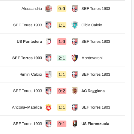
0:0
Alessandria
SEF Torres 1903
1:1
SEF Torres 1903
Olbia Calcio
1:0
US Pontedera
SEF Torres 1903
2:1
SEF Torres 1903
Montevarchi
1:1
Rimini Calcio
SEF Torres 1903
0:2
SEF Torres 1903
AC Reggiana
1:1
Ancona–Matelica
SEF Torres 1903
0:1
SEF Torres 1903
US Fiorenzuola