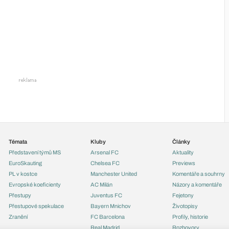
Témata
Kluby
Články
Představení týmů MS
Arsenal FC
Aktuality
EuroSkauting
Chelsea FC
Previews
PL v kostce
Manchester United
Komentáře a souhrny
Evropské koeficienty
AC Milán
Názory a komentáře
Přestupy
Juventus FC
Fejetony
Přestupové spekulace
Bayern Mnichov
Životopisy
Zranění
FC Barcelona
Profily, historie
Real Madrid
Rozhovory