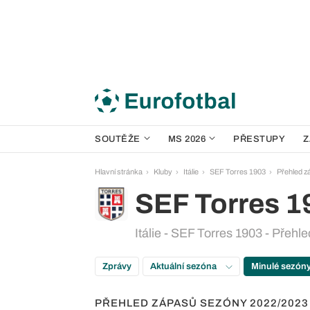
SOUTĚŽE
MS 2026
PŘESTUPY
Z
Hlavní stránka
Kluby
Itálie
SEF Torres 1903
Přehled z
SEF Torres 1
Itálie - SEF Torres 1903 - Přeh
Zprávy
Aktuální sezóna
Minulé sezón
PŘEHLED ZÁPASŮ SEZÓNY 2022/2023