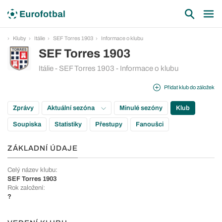
Kluby
Itálie
SEF Torres 1903
Informace o klubu
SEF Torres 1903
Itálie - SEF Torres 1903 - Informace o klubu
Přidat klub do záložek
Zprávy
Aktuální sezóna
Minulé sezóny
Klub
Soupiska
Statistiky
Přestupy
Fanoušci
ZÁKLADNÍ ÚDAJE
Celý název klubu:
SEF Torres 1903
Rok založení:
?