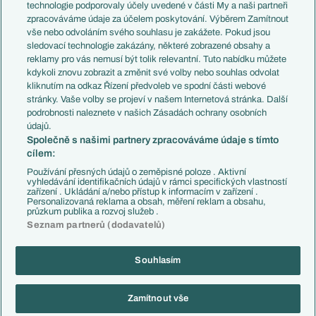
EuroSkauting
Španělsko
technologie podporovaly účely uvedené v části My a naši partneři
PL v kostce
Argentina
zpracováváme údaje za účelem poskytování. Výběrem Zamítnout
Evropské koeficienty
Brazílie
vše nebo odvoláním svého souhlasu je zakážete. Pokud jsou
Přestupy
sledovací technologie zakázány, některé zobrazené obsahy a
Přestupové spekulace
reklamy pro vás nemusí být tolik relevantní. Tuto nabídku můžete
Přestupy
Zranění
kdykoli znovu zobrazit a změnit své volby nebo souhlas odvolat
Zápasy
kliknutím na odkaz Řízení předvoleb ve spodní části webové
Livescore
stránky. Vaše volby se projeví v našem Internetová stránka. Další
Kluby
Tipovací soutěž
podrobnosti naleznete v našich Zásadách ochrany osobních
Arsenal FC
Fotbal TV
údajů.
Chelsea FC
Společně s našimi partnery zpracováváme údaje s tímto
Manchester United
cílem:
AC Milán
Juventus FC
Používání přesných údajů o zeměpisné poloze . Aktivní
Bayern Mnichov
vyhledávání identifikačních údajů v rámci specifických vlastností
zařízení . Ukládání a/nebo přístup k informacím v zařízení .
FC Barcelona
Personalizovaná reklama a obsah, měření reklam a obsahu,
Real Madrid
průzkum publika a rozvoj služeb .
Seznam partnerů (dodavatelů)
Souhlasím
Copyright © 2001-2026 EuroFotbal.cz. Využíváme zpravodajství ČTK.
RSS
Podmínky užití
Informace o zpracování osobních údajů
Zamítnout vše
GDPR a žurnalistika
Nastavení soukromí
Kontakt
Tiráž