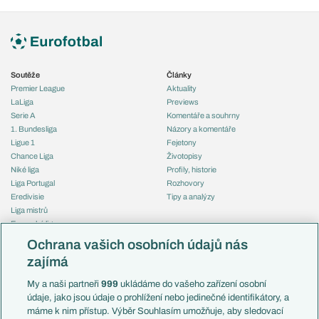
Soutěže
Články
Premier League
Aktuality
LaLiga
Previews
Serie A
Komentáře a souhrny
1. Bundesliga
Názory a komentáře
Ligue 1
Fejetony
Chance Liga
Životopisy
Niké liga
Profily, historie
Liga Portugal
Rozhovory
Eredivisie
Tipy a analýzy
Liga mistrů
Evropská liga
Reprezentace
Konferenční liga
Česko
Ochrana vašich osobních údajů nás
Mistrovství světa
Slovensko
zajímá
Liga národů
Anglie
Francie
My a naši partneři
999
ukládáme do vašeho zařízení osobní
Témata
Itálie
údaje, jako jsou údaje o prohlížení nebo jedinečné identifikátory, a
Představení týmů MS
Německo
máme k nim přístup. Výběr Souhlasím umožňuje, aby sledovací