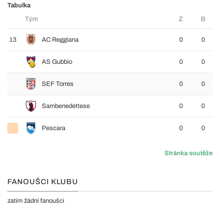
Tabulka
Tým
Z
B
13
AC Reggiana
0
0
AS Gubbio
0
0
SEF Torres
0
0
Sambenedettese
0
0
Pescara
0
0
Stránka soutěže
FANOUŠCI KLUBU
zatím žádní fanoušci