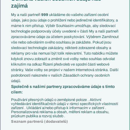
Mistrovství světa
Slovensko
zajímá
Liga národů
Anglie
Francie
My a naši partneři
999
ukládáme do vašeho zařízení osobní
Témata
Itálie
údaje, jako jsou údaje o prohlížení nebo jedinečné identifikátory, a
Představení týmů MS
Německo
máme k nim přístup. Výběr Souhlasím umožňuje, aby sledovací
EuroSkauting
Španělsko
technologie podporovaly účely uvedené v části My a naši partneři
PL v kostce
Argentina
zpracováváme údaje za účelem poskytování. Výběrem Zamítnout
Evropské koeficienty
Brazílie
vše nebo odvoláním svého souhlasu je zakážete. Pokud jsou
Přestupy
sledovací technologie zakázány, některé zobrazené obsahy a
Přestupové spekulace
reklamy pro vás nemusí být tolik relevantní. Tuto nabídku můžete
Přestupy
Zranění
kdykoli znovu zobrazit a změnit své volby nebo souhlas odvolat
Zápasy
kliknutím na odkaz Řízení předvoleb ve spodní části webové
Livescore
stránky. Vaše volby se projeví v našem Internetová stránka. Další
Kluby
Tipovací soutěž
podrobnosti naleznete v našich Zásadách ochrany osobních
Arsenal FC
Fotbal TV
údajů.
Chelsea FC
Společně s našimi partnery zpracováváme údaje s tímto
Manchester United
cílem:
AC Milán
Juventus FC
Používání přesných údajů o zeměpisné poloze . Aktivní
Bayern Mnichov
vyhledávání identifikačních údajů v rámci specifických vlastností
zařízení . Ukládání a/nebo přístup k informacím v zařízení .
FC Barcelona
Personalizovaná reklama a obsah, měření reklam a obsahu,
Real Madrid
průzkum publika a rozvoj služeb .
Seznam partnerů (dodavatelů)