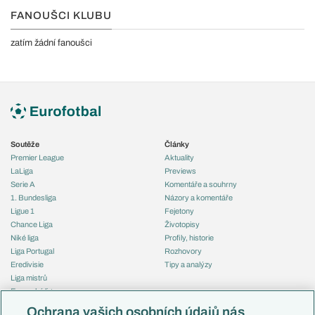
FANOUŠCI KLUBU
zatím žádní fanoušci
Soutěže
Články
Premier League
Aktuality
LaLiga
Previews
Serie A
Komentáře a souhrny
1. Bundesliga
Názory a komentáře
Ligue 1
Fejetony
Chance Liga
Životopisy
Niké liga
Profily, historie
Liga Portugal
Rozhovory
Eredivisie
Tipy a analýzy
Liga mistrů
Evropská liga
Reprezentace
Konferenční liga
Česko
Ochrana vašich osobních údajů nás