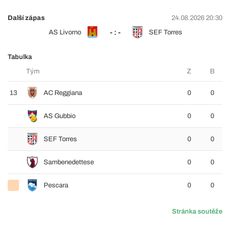
Další zápas
24.08.2026 20:30
- : -
AS Livorno
SEF Torres
Tabulka
Tým
Z
B
13
AC Reggiana
0
0
AS Gubbio
0
0
SEF Torres
0
0
Sambenedettese
0
0
Pescara
0
0
Stránka soutěže