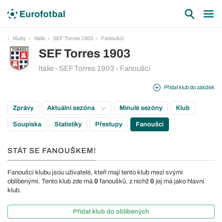
Kluby
Itálie
SEF Torres 1903
Fanoušci
SEF Torres 1903
Itálie - SEF Torres 1903 - Fanoušci
Přidat klub do záložek
Zprávy
Aktuální sezóna
Minulé sezóny
Klub
Soupiska
Statistiky
Přestupy
Fanoušci
STÁT SE FANOUŠKEM!
Fanoušci klubu jsou uživatelé, kteří mají tento klub mezi svými
oblíbenými. Tento klub zde má
0
fanoušků, z nichž
0
jej má jako hlavní
klub.
Přidat klub do oblíbených