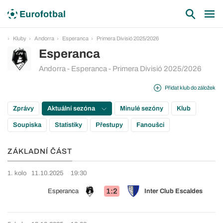
Kluby
Andorra
Esperanca
Primera Divisió 2025/2026
Esperanca
Andorra - Esperanca - Primera Divisió 2025/2026
Přidat klub do záložek
Zprávy
Aktuální sezóna
Minulé sezóny
Klub
Soupiska
Statistiky
Přestupy
Fanoušci
ZÁKLADNÍ ČÁST
1. kolo
11.10.2025
19:30
1:2
Esperanca
Inter Club Escaldes