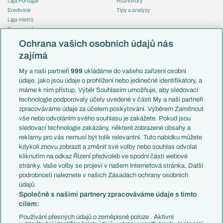
Liga Portugal
Rozhovory
Eredivisie
Tipy a analýzy
Liga mistrů
Evropská liga
Reprezentace
Konferenční liga
Česko
Ochrana vašich osobních údajů nás
Mistrovství světa
Slovensko
zajímá
Liga národů
Anglie
Francie
My a naši partneři
999
ukládáme do vašeho zařízení osobní
Témata
Itálie
údaje, jako jsou údaje o prohlížení nebo jedinečné identifikátory, a
Představení týmů MS
Německo
máme k nim přístup. Výběr Souhlasím umožňuje, aby sledovací
EuroSkauting
Španělsko
technologie podporovaly účely uvedené v části My a naši partneři
PL v kostce
Argentina
zpracováváme údaje za účelem poskytování. Výběrem Zamítnout
Evropské koeficienty
Brazílie
vše nebo odvoláním svého souhlasu je zakážete. Pokud jsou
Přestupy
sledovací technologie zakázány, některé zobrazené obsahy a
Přestupové spekulace
reklamy pro vás nemusí být tolik relevantní. Tuto nabídku můžete
Přestupy
Zranění
kdykoli znovu zobrazit a změnit své volby nebo souhlas odvolat
Zápasy
kliknutím na odkaz Řízení předvoleb ve spodní části webové
Livescore
stránky. Vaše volby se projeví v našem Internetová stránka. Další
Kluby
Tipovací soutěž
podrobnosti naleznete v našich Zásadách ochrany osobních
Arsenal FC
Fotbal TV
údajů.
Chelsea FC
Společně s našimi partnery zpracováváme údaje s tímto
Manchester United
cílem:
AC Milán
Juventus FC
Používání přesných údajů o zeměpisné poloze . Aktivní
Bayern Mnichov