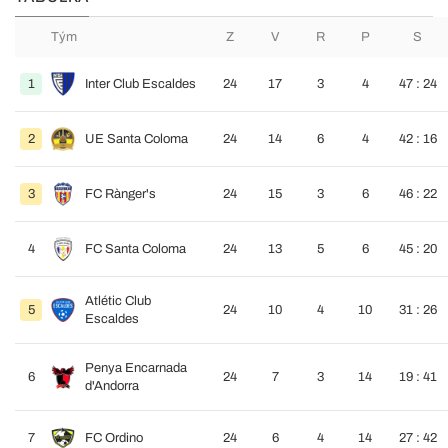
Tým
Z
V
R
P
S
1
Inter Club Escaldes
24
17
3
4
47 : 24
2
UE Santa Coloma
24
14
6
4
42 : 16
3
FC Rànger's
24
15
3
6
46 : 22
4
FC Santa Coloma
24
13
5
6
45 : 20
Atlétic Club
5
24
10
4
10
31 : 26
Escaldes
Penya Encarnada
6
24
7
3
14
19 : 41
d'Andorra
7
FC Ordino
24
6
4
14
27 : 42