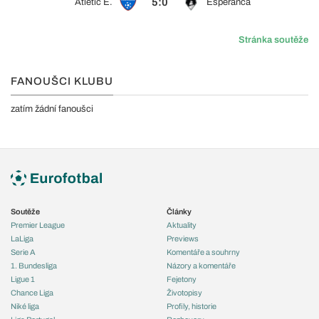
5:0
Atlétic E.
Esperanca
Stránka soutěže
FANOUŠCI KLUBU
zatím žádní fanoušci
Soutěže
Články
Premier League
Aktuality
LaLiga
Previews
Serie A
Komentáře a souhrny
1. Bundesliga
Názory a komentáře
Ligue 1
Fejetony
Chance Liga
Životopisy
Niké liga
Profily, historie