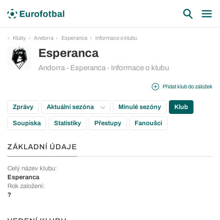
Kluby
Andorra
Esperanca
Informace o klubu
Esperanca
Andorra - Esperanca - Informace o klubu
Přidat klub do záložek
Zprávy
Aktuální sezóna
Minulé sezóny
Klub
Soupiska
Statistiky
Přestupy
Fanoušci
ZÁKLADNÍ ÚDAJE
Celý název klubu:
Esperanca
Rok založení:
?