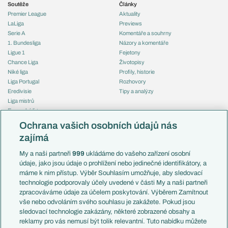
Soutěže
Články
Premier League
Aktuality
LaLiga
Previews
Serie A
Komentáře a souhrny
1. Bundesliga
Názory a komentáře
Ligue 1
Fejetony
Chance Liga
Životopisy
Niké liga
Profily, historie
Liga Portugal
Rozhovory
Eredivisie
Tipy a analýzy
Liga mistrů
Evropská liga
Reprezentace
Konferenční liga
Česko
Ochrana vašich osobních údajů nás
Mistrovství světa
Slovensko
zajímá
Liga národů
Anglie
Francie
My a naši partneři
999
ukládáme do vašeho zařízení osobní
Témata
Itálie
údaje, jako jsou údaje o prohlížení nebo jedinečné identifikátory, a
Představení týmů MS
Německo
máme k nim přístup. Výběr Souhlasím umožňuje, aby sledovací
EuroSkauting
Španělsko
technologie podporovaly účely uvedené v části My a naši partneři
PL v kostce
Argentina
zpracováváme údaje za účelem poskytování. Výběrem Zamítnout
Evropské koeficienty
Brazílie
vše nebo odvoláním svého souhlasu je zakážete. Pokud jsou
Přestupy
sledovací technologie zakázány, některé zobrazené obsahy a
Přestupové spekulace
reklamy pro vás nemusí být tolik relevantní. Tuto nabídku můžete
Přestupy