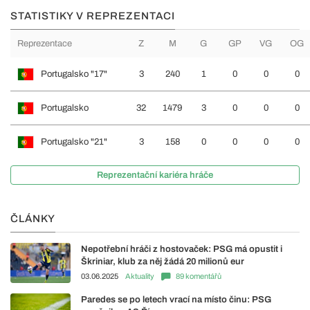
STATISTIKY V REPREZENTACI
Reprezentace
Z
M
G
GP
VG
OG
Portugalsko "17"
3
240
1
0
0
0
Portugalsko
32
1479
3
0
0
0
Portugalsko "21"
3
158
0
0
0
0
Reprezentační kariéra hráče
ČLÁNKY
Nepotřební hráči z hostovaček: PSG má opustit i
Škriniar, klub za něj žádá 20 milionů eur
03.06.2025
Aktuality
89 komentářů
Paredes se po letech vrací na místo činu: PSG