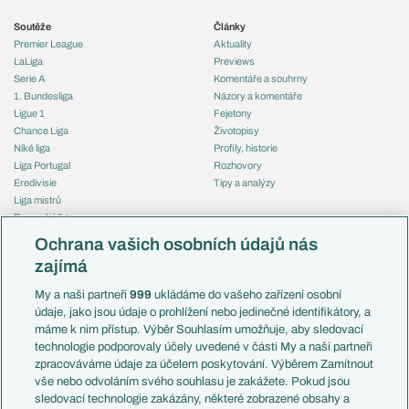
Soutěže
Články
Premier League
Aktuality
LaLiga
Previews
Serie A
Komentáře a souhrny
1. Bundesliga
Názory a komentáře
Ligue 1
Fejetony
Chance Liga
Životopisy
Niké liga
Profily, historie
Liga Portugal
Rozhovory
Eredivisie
Tipy a analýzy
Liga mistrů
Evropská liga
Reprezentace
Konferenční liga
Česko
Ochrana vašich osobních údajů nás
Mistrovství světa
Slovensko
zajímá
Liga národů
Anglie
Francie
My a naši partneři
999
ukládáme do vašeho zařízení osobní
Témata
Itálie
údaje, jako jsou údaje o prohlížení nebo jedinečné identifikátory, a
Představení týmů MS
Německo
máme k nim přístup. Výběr Souhlasím umožňuje, aby sledovací
EuroSkauting
Španělsko
technologie podporovaly účely uvedené v části My a naši partneři
PL v kostce
Argentina
zpracováváme údaje za účelem poskytování. Výběrem Zamítnout
Evropské koeficienty
Brazílie
vše nebo odvoláním svého souhlasu je zakážete. Pokud jsou
Přestupy
sledovací technologie zakázány, některé zobrazené obsahy a