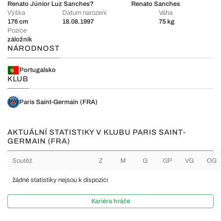
Renato Júnior Luz Sanches
?
Renato Sanches
Výška
Datum narození
Váha
176 cm
18.08.1997
75 kg
Pozice
záložník
NÁRODNOST
Portugalsko
KLUB
Paris Saint-Germain (FRA)
AKTUÁLNÍ STATISTIKY V KLUBU PARIS SAINT-
GERMAIN (FRA)
Soutěž
Z
M
G
GP
VG
OG
žádné statistiky nejsou k dispozici
Kariéra hráče