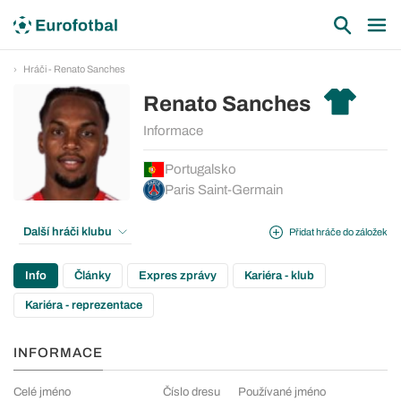
Hráči - Renato Sanches
Renato Sanches
Informace
Portugalsko
Paris Saint-Germain
Další hráči klubu
Přidat hráče do záložek
Info
Články
Expres zprávy
Kariéra - klub
Kariéra - reprezentace
INFORMACE
Celé jméno
Číslo dresu
Používané jméno