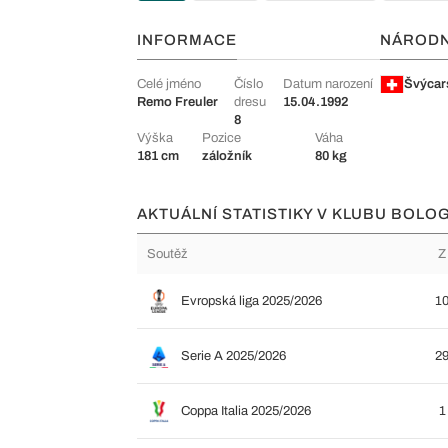
INFORMACE
NÁROD
Celé jméno
Číslo
Datum narození
Švýcar
Remo Freuler
dresu
15.04.1992
8
Výška
Pozice
Váha
181 cm
záložník
80 kg
AKTUÁLNÍ STATISTIKY V KLUBU BOLOG
Soutěž
Z
Evropská liga 2025/2026
1
Serie A 2025/2026
2
Coppa Italia 2025/2026
1