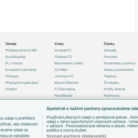
Témata
Kluby
Články
Představení týmů MS
Arsenal FC
Aktuality
EuroSkauting
Chelsea FC
Previews
PL v kostce
Manchester United
Komentáře a souhrny
Evropské koeficienty
AC Milán
Názory a komentáře
Přestupy
Juventus FC
Fejetony
Přestupové spekulace
Bayern Mnichov
Životopisy
Zranění
FC Barcelona
Profily, historie
Real Madrid
Rozhovory
Tipy a analýzy
Společně s našimi partnery zpracováváme údaj
Používání přesných údajů o zeměpisné poloze . Aktiv
u údaje o prohlížení
údajů v rámci specifických vlastností zařízení . Ukl
ožňuje, aby sledovací
v zařízení . Personalizovaná reklama a obsah, měře
ováváme údaje za
publika a rozvoj služeb .
lasu je zakážete.
Seznam partnerů (dodavatelů)