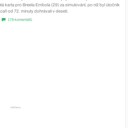
utá karta pro Breela Embola (29) za simulování, po níž byl útočník
aři od 72. minuty dohrávali v deseti.
179 komentářů