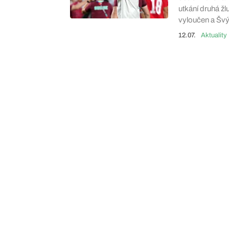
utkání druhá žl
vyloučen a Švýc
12.07.
Aktuality