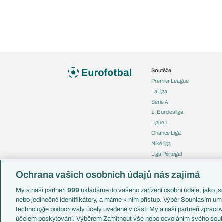
Soutěže
Premier League
LaLiga
Serie A
1. Bundesliga
Ligue 1
Chance Liga
Niké liga
Liga Portugal
Eredivisie
Ochrana vašich osobních údajů nás zajímá
Liga mistrů
Evropská liga
My a naši partneři
999
ukládáme do vašeho zařízení osobní údaje, jako jso
Konferenční liga
nebo jedinečné identifikátory, a máme k nim přístup. Výběr Souhlasím um
Mistrovství světa
technologie podporovaly účely uvedené v části My a naši partneři zprac
Liga národů
účelem poskytování. Výběrem Zamítnout vše nebo odvoláním svého souh