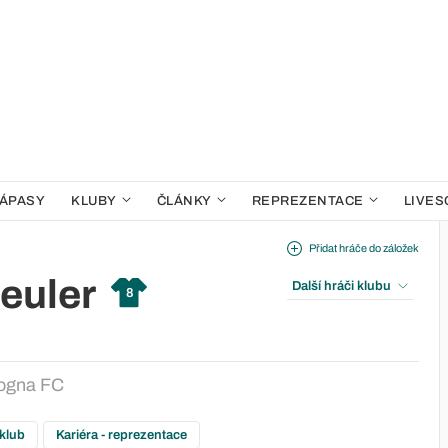
ÁPASY
KLUBY
ČLÁNKY
REPREZENTACE
LIVES
Přidat hráče do záložek
euler
Další hráči klubu
8
ogna FC
 klub
Kariéra - reprezentace