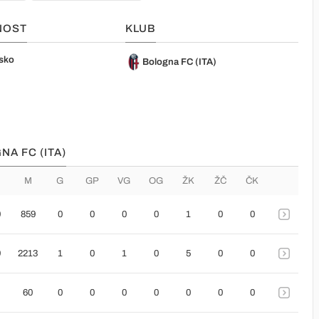
NOST
KLUB
sko
Bologna FC (ITA)
NA FC (ITA)
M
G
GP
VG
OG
ŽK
ŽČ
ČK
0
859
0
0
0
0
1
0
0
9
2213
1
0
1
0
5
0
0
60
0
0
0
0
0
0
0