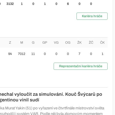
0
3132
1
0
1
0
6
0
0
Kariéra hráče
Z
M
G
GP
VG
OG
ŽK
ŽČ
ČK
94
7012
11
0
0
0
7
0
1
Reprezentační kariéra hráče
echal vyloučit za simulování. Kouč Švýcarů po
gentinou vinil sudí
a Murat Yakin (51) po vyřazení ve čtvrtfinále mistrovství světa
al rozhodčí i systém VAR. Podle něj byla zlomovým momentem