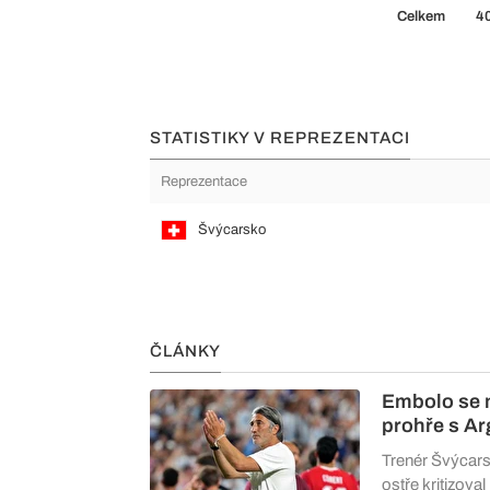
Celkem
4
STATISTIKY V REPREZENTACI
Reprezentace
Švýcarsko
ČLÁNKY
Embolo se n
prohře s Ar
Trenér Švýcarsk
ostře kritizov