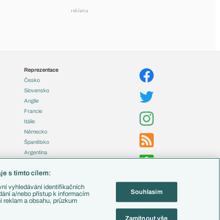
Reprezentace
Česko
Slovensko
Anglie
Francie
Itálie
Německo
Španělsko
Argentina
Brazílie
e s tímto cílem:
Přestupy
ní vyhledávání identifikačních
Souhlasím
Zápasy
ádání a/nebo přístup k informacím
ní reklam a obsahu, průzkum
Livescore
Tipovací soutěž
Zamítnout vše