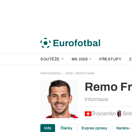
SOUTĚŽE
MS 2026
PŘESTUPY
Z
Hlavní stránka
Hráči - Remo Freuler
Remo Fr
Informace
Švýcarsko
Bol
Info
Články
Expres zprávy
Kariéra -