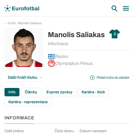
Hráči - Manolis Saliakas
Manolis Saliakas
2
Informace
Řecko
Olympiakos Pireus
Další hráči klubu
Přidat hráče do záložek
Info
Články
Expres zprávy
Kariéra - klub
Kariéra - reprezentace
INFORMACE
Celé jméno
Číslo dresu
Datum narození