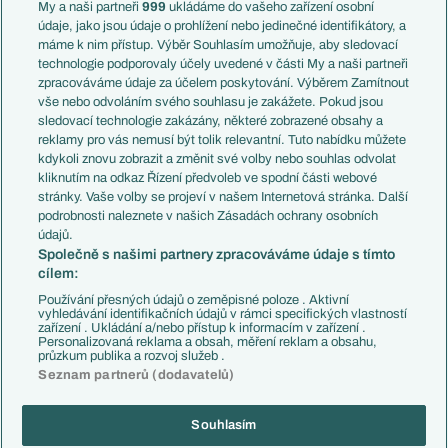
Francie
My a naši partneři
999
ukládáme do vašeho zařízení osobní
Témata
Itálie
údaje, jako jsou údaje o prohlížení nebo jedinečné identifikátory, a
Představení týmů MS
Německo
máme k nim přístup. Výběr Souhlasím umožňuje, aby sledovací
EuroSkauting
Španělsko
technologie podporovaly účely uvedené v části My a naši partneři
PL v kostce
Argentina
zpracováváme údaje za účelem poskytování. Výběrem Zamítnout
Evropské koeficienty
Brazílie
vše nebo odvoláním svého souhlasu je zakážete. Pokud jsou
Přestupy
sledovací technologie zakázány, některé zobrazené obsahy a
Přestupové spekulace
reklamy pro vás nemusí být tolik relevantní. Tuto nabídku můžete
Přestupy
Zranění
kdykoli znovu zobrazit a změnit své volby nebo souhlas odvolat
Zápasy
kliknutím na odkaz Řízení předvoleb ve spodní části webové
Livescore
stránky. Vaše volby se projeví v našem Internetová stránka. Další
Kluby
Tipovací soutěž
podrobnosti naleznete v našich Zásadách ochrany osobních
Arsenal FC
Fotbal TV
údajů.
Chelsea FC
Společně s našimi partnery zpracováváme údaje s tímto
Manchester United
cílem:
AC Milán
Juventus FC
Používání přesných údajů o zeměpisné poloze . Aktivní
Bayern Mnichov
vyhledávání identifikačních údajů v rámci specifických vlastností
zařízení . Ukládání a/nebo přístup k informacím v zařízení .
FC Barcelona
Personalizovaná reklama a obsah, měření reklam a obsahu,
Real Madrid
průzkum publika a rozvoj služeb .
Seznam partnerů (dodavatelů)
Souhlasím