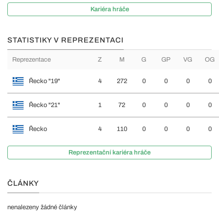
Kariéra hráče
STATISTIKY V REPREZENTACI
Reprezentace
Z
M
G
GP
VG
OG
Řecko "19"
4
272
0
0
0
0
Řecko "21"
1
72
0
0
0
0
Řecko
4
110
0
0
0
0
Reprezentační kariéra hráče
ČLÁNKY
nenalezeny žádné články