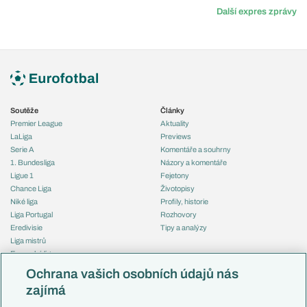
Další expres zprávy
Soutěže
Články
Premier League
Aktuality
LaLiga
Previews
Serie A
Komentáře a souhrny
1. Bundesliga
Názory a komentáře
Ligue 1
Fejetony
Chance Liga
Životopisy
Niké liga
Profily, historie
Liga Portugal
Rozhovory
Eredivisie
Tipy a analýzy
Liga mistrů
Evropská liga
Reprezentace
Konferenční liga
Česko
Ochrana vašich osobních údajů nás
Mistrovství světa
Slovensko
zajímá
Liga národů
Anglie