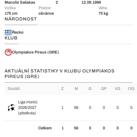
Manolis Saliakas
2
12.09.1996
Výška
Pozice
Váha
175 cm
obránce
75 kg
NÁRODNOST
Řecko
KLUB
Olympiakos Pireus (GRE)
AKTUÁLNÍ STATISTIKY V KLUBU OLYMPIAKOS
PIREUS (GRE)
Soutěž
Z
M
G
GP
VG
OG
Liga mistrů
2026/2027
1
56
0
0
0
0
(předkola)
Celkem
1
56
0
0
0
0