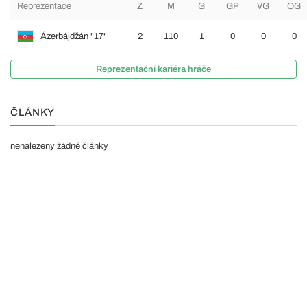
Reprezentace
Z
M
G
GP
VG
OG
Ázerbájdžán "17"
2
110
1
0
0
0
Reprezentační kariéra hráče
ČLÁNKY
nenalezeny žádné články