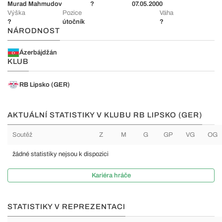
Murad Mahmudov
?
07.05.2000
Výška
Pozice
Váha
?
útočník
?
NÁRODNOST
Ázerbájdžán
KLUB
RB Lipsko (GER)
AKTUÁLNÍ STATISTIKY V KLUBU RB LIPSKO (GER)
Soutěž
Z
M
G
GP
VG
OG
žádné statistiky nejsou k dispozici
Kariéra hráče
STATISTIKY V REPREZENTACI