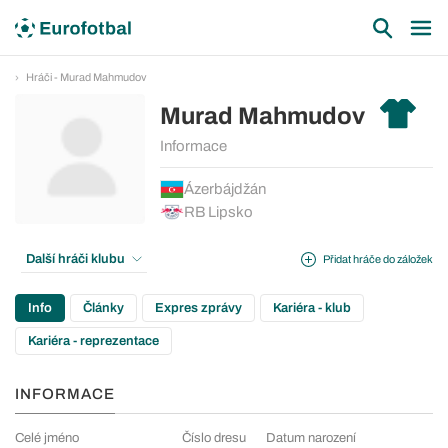
Hráči - Murad Mahmudov
Murad Mahmudov
Informace
Ázerbájdžán
RB Lipsko
Další hráči klubu
Přidat hráče do záložek
Info
Články
Expres zprávy
Kariéra - klub
Kariéra - reprezentace
INFORMACE
Celé jméno
Číslo dresu
Datum narození