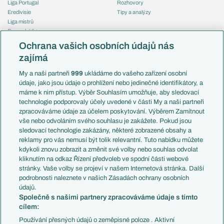
Liga Portugal
Rozhovory
Eredivisie
Tipy a analýzy
Liga mistrů
Evropská liga
Reprezentace
Konferenční liga
Česko
Ochrana vašich osobních údajů nás
Mistrovství světa
Slovensko
zajímá
Liga národů
Anglie
Francie
My a naši partneři
999
ukládáme do vašeho zařízení osobní
Témata
Itálie
údaje, jako jsou údaje o prohlížení nebo jedinečné identifikátory, a
Představení týmů MS
Německo
máme k nim přístup. Výběr Souhlasím umožňuje, aby sledovací
EuroSkauting
Španělsko
technologie podporovaly účely uvedené v části My a naši partneři
PL v kostce
Argentina
zpracováváme údaje za účelem poskytování. Výběrem Zamítnout
Evropské koeficienty
Brazílie
vše nebo odvoláním svého souhlasu je zakážete. Pokud jsou
Přestupy
sledovací technologie zakázány, některé zobrazené obsahy a
Přestupové spekulace
reklamy pro vás nemusí být tolik relevantní. Tuto nabídku můžete
Přestupy
Zranění
kdykoli znovu zobrazit a změnit své volby nebo souhlas odvolat
Zápasy
kliknutím na odkaz Řízení předvoleb ve spodní části webové
Livescore
stránky. Vaše volby se projeví v našem Internetová stránka. Další
Kluby
Tipovací soutěž
podrobnosti naleznete v našich Zásadách ochrany osobních
Arsenal FC
Fotbal TV
údajů.
Chelsea FC
Společně s našimi partnery zpracováváme údaje s tímto
Manchester United
cílem:
AC Milán
Juventus FC
Používání přesných údajů o zeměpisné poloze . Aktivní