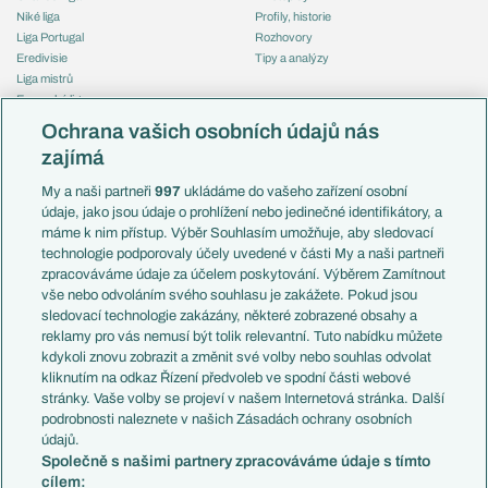
Niké liga
Profily, historie
Liga Portugal
Rozhovory
Eredivisie
Tipy a analýzy
Liga mistrů
Evropská liga
Reprezentace
Konferenční liga
Česko
Ochrana vašich osobních údajů nás
Mistrovství světa
Slovensko
zajímá
Liga národů
Anglie
Francie
My a naši partneři
997
ukládáme do vašeho zařízení osobní
Témata
Itálie
údaje, jako jsou údaje o prohlížení nebo jedinečné identifikátory, a
Představení týmů MS
Německo
máme k nim přístup. Výběr Souhlasím umožňuje, aby sledovací
EuroSkauting
Španělsko
technologie podporovaly účely uvedené v části My a naši partneři
PL v kostce
Argentina
zpracováváme údaje za účelem poskytování. Výběrem Zamítnout
Evropské koeficienty
Brazílie
vše nebo odvoláním svého souhlasu je zakážete. Pokud jsou
Přestupy
sledovací technologie zakázány, některé zobrazené obsahy a
Přestupové spekulace
reklamy pro vás nemusí být tolik relevantní. Tuto nabídku můžete
Přestupy
Zranění
kdykoli znovu zobrazit a změnit své volby nebo souhlas odvolat
Zápasy
kliknutím na odkaz Řízení předvoleb ve spodní části webové
Livescore
stránky. Vaše volby se projeví v našem Internetová stránka. Další
Kluby
Tipovací soutěž
podrobnosti naleznete v našich Zásadách ochrany osobních
Arsenal FC
Fotbal TV
údajů.
Chelsea FC
Společně s našimi partnery zpracováváme údaje s tímto
Manchester United
cílem:
AC Milán