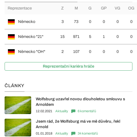
Reprezentace
Z
M
G
GP
VG
OG
Německo
3
73
0
0
0
0
Německo "21"
15
971
5
1
0
0
Německo "OH"
2
107
0
0
0
0
Reprezentační kariéra hráče
ČLÁNKY
Wolfsburg uzavřel novou dlouholetou smlouvu s
Arnoldem
12.02.2021
Aktuality
6 komentářů
Jsem rád, že Wolfsburg má ve mě důvěru, řekl
Arnold
01.01.2018
Aktuality
34 komentářů