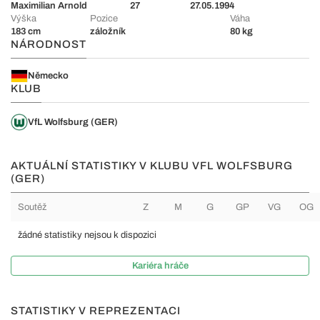
Maximilian Arnold
27
27.05.1994
Výška
Pozice
Váha
183 cm
záložník
80 kg
NÁRODNOST
Německo
KLUB
VfL Wolfsburg (GER)
AKTUÁLNÍ STATISTIKY V KLUBU VFL WOLFSBURG
(GER)
Soutěž
Z
M
G
GP
VG
OG
žádné statistiky nejsou k dispozici
Kariéra hráče
STATISTIKY V REPREZENTACI