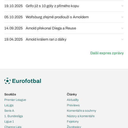
19.10.2025
Grifo již s 10 góly z přímého kopu
05.10.2025
Wolfsburg zřejmě prodlouží s Arnoldem
14.09.2025
Arnold překonal Diega a Reuse
19.04.2025
Arnold králem ran z dálky
Další expres zprávy
Soutěže
Články
Premier League
Aktuality
LaLiga
Previews
Serie A
Komentáře a souhrny
1. Bundesliga
Názory a komentáře
Ligue 1
Fejetony
Chance Liga
Životopisy