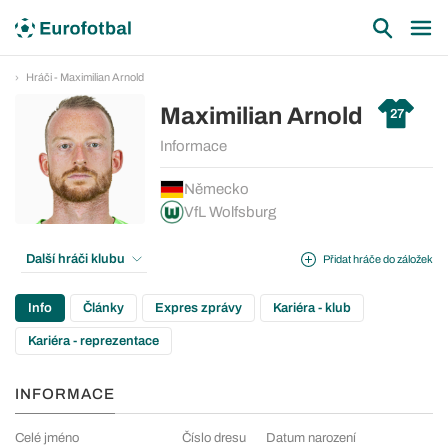
Hráči - Maximilian Arnold
Maximilian Arnold
27
Informace
Německo
VfL Wolfsburg
Další hráči klubu
Přidat hráče do záložek
Info
Články
Expres zprávy
Kariéra - klub
Kariéra - reprezentace
INFORMACE
Celé jméno
Číslo dresu
Datum narození