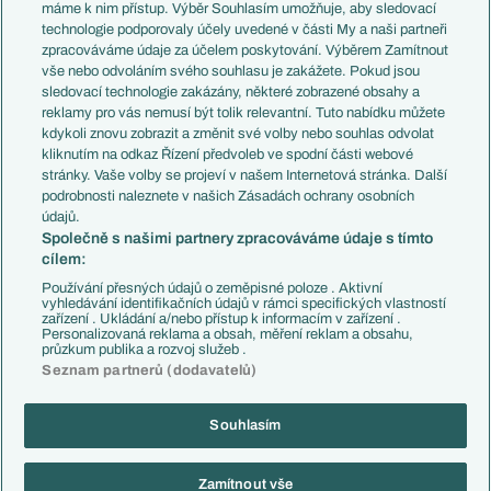
Představení týmů MS
Německo
máme k nim přístup. Výběr Souhlasím umožňuje, aby sledovací
EuroSkauting
Španělsko
technologie podporovaly účely uvedené v části My a naši partneři
PL v kostce
Argentina
zpracováváme údaje za účelem poskytování. Výběrem Zamítnout
Evropské koeficienty
Brazílie
vše nebo odvoláním svého souhlasu je zakážete. Pokud jsou
Přestupy
sledovací technologie zakázány, některé zobrazené obsahy a
Přestupové spekulace
reklamy pro vás nemusí být tolik relevantní. Tuto nabídku můžete
Přestupy
Zranění
kdykoli znovu zobrazit a změnit své volby nebo souhlas odvolat
Zápasy
kliknutím na odkaz Řízení předvoleb ve spodní části webové
Livescore
stránky. Vaše volby se projeví v našem Internetová stránka. Další
Kluby
Tipovací soutěž
podrobnosti naleznete v našich Zásadách ochrany osobních
Arsenal FC
Fotbal TV
údajů.
Chelsea FC
Společně s našimi partnery zpracováváme údaje s tímto
Manchester United
cílem:
AC Milán
Juventus FC
Používání přesných údajů o zeměpisné poloze . Aktivní
Bayern Mnichov
vyhledávání identifikačních údajů v rámci specifických vlastností
zařízení . Ukládání a/nebo přístup k informacím v zařízení .
FC Barcelona
Personalizovaná reklama a obsah, měření reklam a obsahu,
Real Madrid
průzkum publika a rozvoj služeb .
Seznam partnerů (dodavatelů)
Souhlasím
Copyright © 2001-2026 EuroFotbal.cz. Využíváme zpravodajství ČTK.
RSS
Podmínky užití
Informace o zpracování osobních údajů
Zamítnout vše