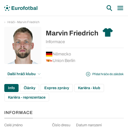
Hráči - Marvin Friedrich
Marvin Friedrich
Informace
Německo
Union Berlín
Další hráči klubu
Přidat hráče do záložek
Info
Články
Expres zprávy
Kariéra - klub
Kariéra - reprezentace
INFORMACE
Celé jméno
Číslo dresu
Datum narození