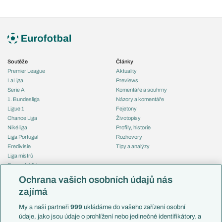
Soutěže
Články
Premier League
Aktuality
LaLiga
Previews
Serie A
Komentáře a souhrny
1. Bundesliga
Názory a komentáře
Ligue 1
Fejetony
Chance Liga
Životopisy
Niké liga
Profily, historie
Liga Portugal
Rozhovory
Eredivisie
Tipy a analýzy
Liga mistrů
Evropská liga
Reprezentace
Konferenční liga
Česko
Ochrana vašich osobních údajů nás
Mistrovství světa
Slovensko
zajímá
Liga národů
Anglie
Francie
My a naši partneři
999
ukládáme do vašeho zařízení osobní
Témata
Itálie
údaje, jako jsou údaje o prohlížení nebo jedinečné identifikátory, a