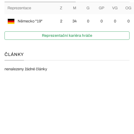
Reprezentace
Z
M
G
GP
VG
OG
Německo "19"
2
34
0
0
0
0
Reprezentační kariéra hráče
ČLÁNKY
nenalezeny žádné články