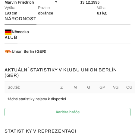
Marvin Friedrich
?
13.12.1995
Výška
Pozice
Váha
193 cm
obránce
81 kg
NÁRODNOST
Německo
KLUB
Union Berlín (GER)
AKTUÁLNÍ STATISTIKY V KLUBU UNION BERLÍN
(GER)
Soutěž
Z
M
G
GP
VG
OG
žádné statistiky nejsou k dispozici
Kariéra hráče
STATISTIKY V REPREZENTACI