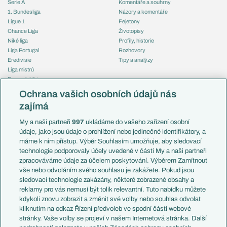
Serie A
Komentáře a souhrny
1. Bundesliga
Názory a komentáře
Ligue 1
Fejetony
Chance Liga
Životopisy
Niké liga
Profily, historie
Liga Portugal
Rozhovory
Eredivisie
Tipy a analýzy
Liga mistrů
Evropská liga
Reprezentace
Konferenční liga
Česko
Ochrana vašich osobních údajů nás
Mistrovství světa
Slovensko
zajímá
Liga národů
Anglie
Francie
My a naši partneři
997
ukládáme do vašeho zařízení osobní
Témata
Itálie
údaje, jako jsou údaje o prohlížení nebo jedinečné identifikátory, a
Představení týmů MS
Německo
máme k nim přístup. Výběr Souhlasím umožňuje, aby sledovací
EuroSkauting
Španělsko
technologie podporovaly účely uvedené v části My a naši partneři
PL v kostce
Argentina
zpracováváme údaje za účelem poskytování. Výběrem Zamítnout
Evropské koeficienty
Brazílie
vše nebo odvoláním svého souhlasu je zakážete. Pokud jsou
Přestupy
sledovací technologie zakázány, některé zobrazené obsahy a
Přestupové spekulace
reklamy pro vás nemusí být tolik relevantní. Tuto nabídku můžete
Přestupy
Zranění
kdykoli znovu zobrazit a změnit své volby nebo souhlas odvolat
Zápasy
kliknutím na odkaz Řízení předvoleb ve spodní části webové
Livescore
stránky. Vaše volby se projeví v našem Internetová stránka. Další
Kluby
Tipovací soutěž