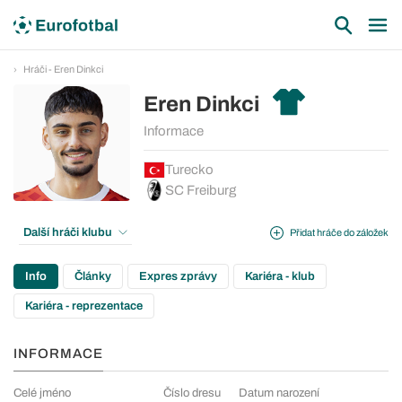
Hráči - Eren Dinkci
Eren Dinkci
Informace
Turecko
SC Freiburg
Další hráči klubu
Přidat hráče do záložek
Info
Články
Expres zprávy
Kariéra - klub
Kariéra - reprezentace
INFORMACE
Celé jméno
Číslo dresu
Datum narození