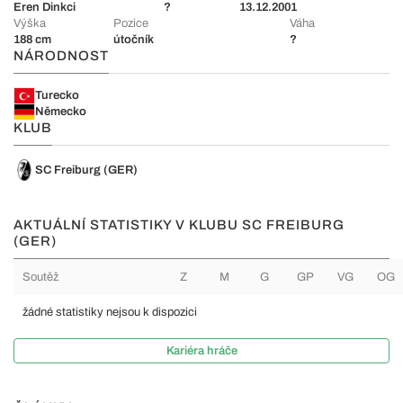
Eren Dinkci
?
13.12.2001
Výška
Pozice
Váha
188 cm
útočník
?
NÁRODNOST
Turecko
Německo
KLUB
SC Freiburg (GER)
AKTUÁLNÍ STATISTIKY V KLUBU SC FREIBURG
(GER)
Soutěž
Z
M
G
GP
VG
OG
žádné statistiky nejsou k dispozici
Kariéra hráče