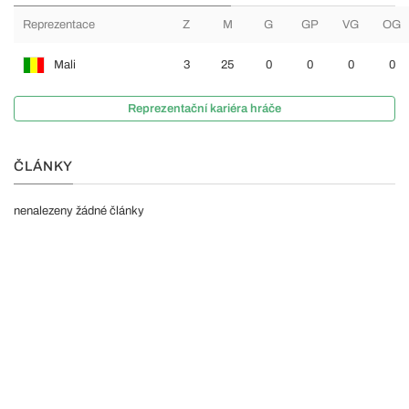
Reprezentace
Z
M
G
GP
VG
OG
Mali
3
25
0
0
0
0
Reprezentační kariéra hráče
ČLÁNKY
nenalezeny žádné články