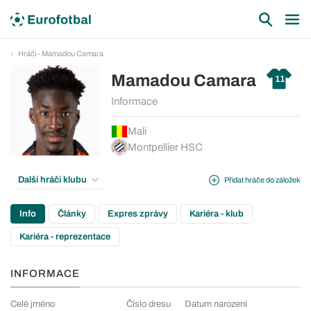
Hráči - Mamadou Camara
Mamadou Camara
11
Informace
Mali
Montpellier HSC
Další hráči klubu
Přidat hráče do záložek
Info
Články
Expres zprávy
Kariéra - klub
Kariéra - reprezentace
INFORMACE
Celé jméno
Číslo dresu
Datum narození