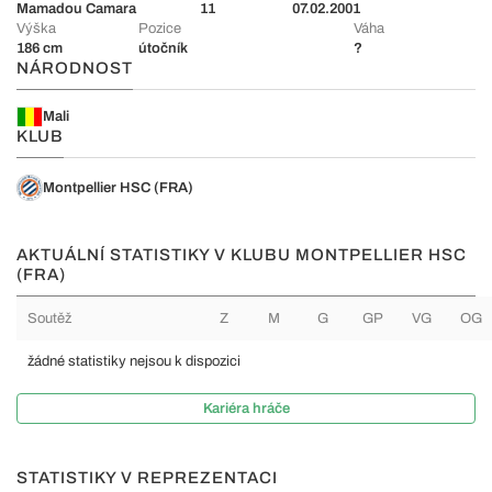
Mamadou Camara
11
07.02.2001
Výška
Pozice
Váha
186 cm
útočník
?
NÁRODNOST
Mali
KLUB
Montpellier HSC (FRA)
AKTUÁLNÍ STATISTIKY V KLUBU MONTPELLIER HSC
(FRA)
Soutěž
Z
M
G
GP
VG
OG
žádné statistiky nejsou k dispozici
Kariéra hráče
STATISTIKY V REPREZENTACI