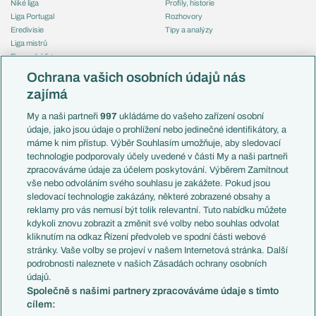
Niké liga
Profily, historie
Liga Portugal
Rozhovory
Eredivisie
Tipy a analýzy
Liga mistrů
Evropská liga
Reprezentace
Konferenční liga
Česko
Ochrana vašich osobních údajů nás
Mistrovství světa
Slovensko
zajímá
Liga národů
Anglie
Francie
My a naši partneři
997
ukládáme do vašeho zařízení osobní
Témata
Itálie
údaje, jako jsou údaje o prohlížení nebo jedinečné identifikátory, a
Představení týmů MS
Německo
máme k nim přístup. Výběr Souhlasím umožňuje, aby sledovací
EuroSkauting
Španělsko
technologie podporovaly účely uvedené v části My a naši partneři
PL v kostce
Argentina
zpracováváme údaje za účelem poskytování. Výběrem Zamítnout
Evropské koeficienty
Brazílie
vše nebo odvoláním svého souhlasu je zakážete. Pokud jsou
Přestupy
sledovací technologie zakázány, některé zobrazené obsahy a
Přestupové spekulace
reklamy pro vás nemusí být tolik relevantní. Tuto nabídku můžete
Přestupy
Zranění
kdykoli znovu zobrazit a změnit své volby nebo souhlas odvolat
Zápasy
kliknutím na odkaz Řízení předvoleb ve spodní části webové
Livescore
stránky. Vaše volby se projeví v našem Internetová stránka. Další
Kluby
Tipovací soutěž
podrobnosti naleznete v našich Zásadách ochrany osobních
Arsenal FC
Fotbal TV
údajů.
Chelsea FC
Společně s našimi partnery zpracováváme údaje s tímto
Manchester United
cílem:
AC Milán