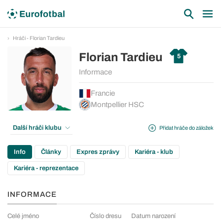
Hráči - Florian Tardieu
Florian Tardieu
5
Informace
Francie
Montpellier HSC
Další hráči klubu
Přidat hráče do záložek
Info
Články
Expres zprávy
Kariéra - klub
Kariéra - reprezentace
INFORMACE
Celé jméno
Číslo dresu
Datum narození