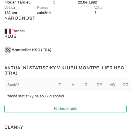
Florian Tardieu
5
22.04.1992
Výška
Pozice
Váha
184 cm
záložník
?
NÁRODNOST
Francie
KLUB
Montpellier HSC (FRA)
AKTUÁLNÍ STATISTIKY V KLUBU MONTPELLIER HSC
(FRA)
Soutěž
Z
M
G
GP
VG
OG
žádné statistiky nejsou k dispozici
Kariéra hráče
ČLÁNKY