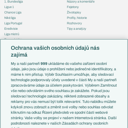
1. Bundesliga
Názory a komentáře
Ligue 1
Fejetony
Chance Liga
Životopisy
Niké liga
Profily, historie
Liga Portugal
Rozhovory
Eredivisie
Tipy a analýzy
Liga mistrů
Evropská liga
Reprezentace
Konferenční liga
Česko
Ochrana vašich osobních údajů nás
Mistrovství světa
Slovensko
zajímá
Liga národů
Anglie
Francie
My a naši partneři
999
ukládáme do vašeho zařízení osobní
Témata
Itálie
údaje, jako jsou údaje o prohlížení nebo jedinečné identifikátory, a
Představení týmů MS
Německo
máme k nim přístup. Výběr Souhlasím umožňuje, aby sledovací
EuroSkauting
Španělsko
technologie podporovaly účely uvedené v části My a naši partneři
PL v kostce
Argentina
zpracováváme údaje za účelem poskytování. Výběrem Zamítnout
Evropské koeficienty
Brazílie
vše nebo odvoláním svého souhlasu je zakážete. Pokud jsou
Přestupy
sledovací technologie zakázány, některé zobrazené obsahy a
Přestupové spekulace
reklamy pro vás nemusí být tolik relevantní. Tuto nabídku můžete
Přestupy
Zranění
kdykoli znovu zobrazit a změnit své volby nebo souhlas odvolat
Zápasy
kliknutím na odkaz Řízení předvoleb ve spodní části webové
Livescore
stránky. Vaše volby se projeví v našem Internetová stránka. Další
Kluby
Tipovací soutěž
podrobnosti naleznete v našich Zásadách ochrany osobních
Arsenal FC