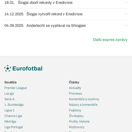
18.01.
Šiogai zboril rekordy v Eredivisie
14.12.2025
Šiogai vytvořil rekord v Eredivisie
04.09.2025
Anderlecht se vyptával na Shiogaie
Další expres zprávy
Soutěže
Články
Premier League
Aktuality
LaLiga
Previews
Serie A
Komentáře a souhrny
1. Bundesliga
Názory a komentáře
Ligue 1
Fejetony
Chance Liga
Životopisy
Niké liga
Profily, historie
Liga Portugal
Rozhovory