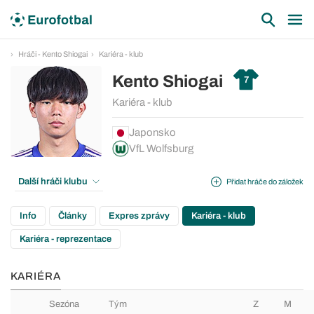
Hráči - Kento Shiogai
Kariéra - klub
Kento Shiogai
7
Kariéra - klub
Japonsko
VfL Wolfsburg
Další hráči klubu
Přidat hráče do záložek
Info
Články
Expres zprávy
Kariéra - klub
Kariéra - reprezentace
KARIÉRA
Sezóna
Tým
Z
M