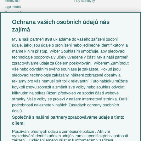
Eredivisie
Tipy a analýzy
Liga mistrů
Evropská liga
Reprezentace
Konferenční liga
Česko
Ochrana vašich osobních údajů nás
Mistrovství světa
Slovensko
zajímá
Liga národů
Anglie
Francie
My a naši partneři
999
ukládáme do vašeho zařízení osobní
Témata
Itálie
údaje, jako jsou údaje o prohlížení nebo jedinečné identifikátory, a
Představení týmů MS
Německo
máme k nim přístup. Výběr Souhlasím umožňuje, aby sledovací
EuroSkauting
Španělsko
technologie podporovaly účely uvedené v části My a naši partneři
PL v kostce
Argentina
zpracováváme údaje za účelem poskytování. Výběrem Zamítnout
Evropské koeficienty
Brazílie
vše nebo odvoláním svého souhlasu je zakážete. Pokud jsou
Přestupy
sledovací technologie zakázány, některé zobrazené obsahy a
Přestupové spekulace
reklamy pro vás nemusí být tolik relevantní. Tuto nabídku můžete
Přestupy
Zranění
kdykoli znovu zobrazit a změnit své volby nebo souhlas odvolat
Zápasy
kliknutím na odkaz Řízení předvoleb ve spodní části webové
Livescore
stránky. Vaše volby se projeví v našem Internetová stránka. Další
Kluby
Tipovací soutěž
podrobnosti naleznete v našich Zásadách ochrany osobních
Arsenal FC
Fotbal TV
údajů.
Chelsea FC
Společně s našimi partnery zpracováváme údaje s tímto
Manchester United
cílem:
AC Milán
Juventus FC
Používání přesných údajů o zeměpisné poloze . Aktivní
Bayern Mnichov
vyhledávání identifikačních údajů v rámci specifických vlastností
zařízení . Ukládání a/nebo přístup k informacím v zařízení .