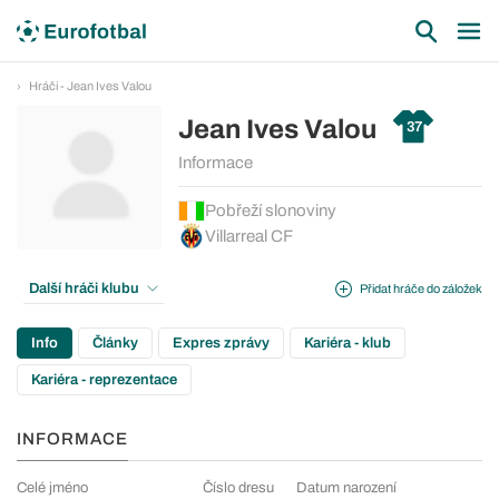
Hráči - Jean Ives Valou
Jean Ives Valou
37
Informace
Pobřeží slonoviny
Villarreal CF
Další hráči klubu
Přidat hráče do záložek
Info
Články
Expres zprávy
Kariéra - klub
Kariéra - reprezentace
INFORMACE
Celé jméno
Číslo dresu
Datum narození