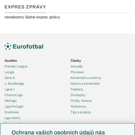
EXPRES ZPRÁVY
nenalezeny žádné expres zprávy
Soutěže
Články
Premier League
Aktuality
LaLiga
Previews
Serie A
Komentáře a souhrny
1. Bundesliga
Názory a komentáře
Ligue 1
Fejetony
Chance Liga
Životopisy
Niké liga
Profily, historie
Liga Portugal
Rozhovory
Eredivisie
Tipy a analýzy
Liga mistrů
Evropská liga
Reprezentace
Konferenční liga
Česko
Ochrana vašich osobních údajů nás
Mistrovství světa