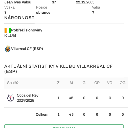
Jean Ives Valou
37
22.12.2005
Výška
Pozice
Váha
?
obránce
?
NÁRODNOST
Pobřeží slonoviny
KLUB
Villarreal CF (ESP)
AKTUÁLNÍ STATISTIKY V KLUBU VILLARREAL CF
(ESP)
Soutěž
Z
M
G
GP
VG
OG
Copa del Rey
1
45
0
0
0
0
2024/2025
Celkem
1
45
0
0
0
0