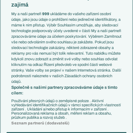
Slovensko
zajímá
Liga národů
Anglie
Francie
My a naši partneři
999
ukládáme do vašeho zařízení osobní
Témata
Itálie
údaje, jako jsou údaje o prohlížení nebo jedinečné identifikátory, a
Představení týmů MS
Německo
máme k nim přístup. Výběr Souhlasím umožňuje, aby sledovací
EuroSkauting
Španělsko
technologie podporovaly účely uvedené v části My a naši partneři
PL v kostce
Argentina
zpracováváme údaje za účelem poskytování. Výběrem Zamítnout
Evropské koeficienty
Brazílie
vše nebo odvoláním svého souhlasu je zakážete. Pokud jsou
Přestupy
sledovací technologie zakázány, některé zobrazené obsahy a
Přestupové spekulace
reklamy pro vás nemusí být tolik relevantní. Tuto nabídku můžete
Přestupy
Zranění
kdykoli znovu zobrazit a změnit své volby nebo souhlas odvolat
Zápasy
kliknutím na odkaz Řízení předvoleb ve spodní části webové
Livescore
stránky. Vaše volby se projeví v našem Internetová stránka. Další
Kluby
Tipovací soutěž
podrobnosti naleznete v našich Zásadách ochrany osobních
Arsenal FC
Fotbal TV
údajů.
Chelsea FC
Společně s našimi partnery zpracováváme údaje s tímto
Manchester United
cílem:
AC Milán
Juventus FC
Používání přesných údajů o zeměpisné poloze . Aktivní
Bayern Mnichov
vyhledávání identifikačních údajů v rámci specifických vlastností
zařízení . Ukládání a/nebo přístup k informacím v zařízení .
FC Barcelona
Personalizovaná reklama a obsah, měření reklam a obsahu,
Real Madrid
průzkum publika a rozvoj služeb .
Seznam partnerů (dodavatelů)