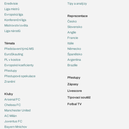
Eredivisie
Tipy a analýzy
Liga mistrů
Evropská liga
Reprezentace
Konferenční liga
Česko
Mistrovství světa
Slovensko
Liga národů
Anglie
Francie
Témata
Itálie
Představení týmů MS
Německo
EuroSkauting
Španělsko
PL v kostce
Argentina
Evropské koeficienty
Brazílie
Přestupy
Přestupové spekulace
Přestupy
Zranění
Zápasy
Livescore
Kluby
Tipovací soutěž
Arsenal FC
Fotbal TV
Chelsea FC
Manchester United
AC Milán
Juventus FC
Bayern Mnichov