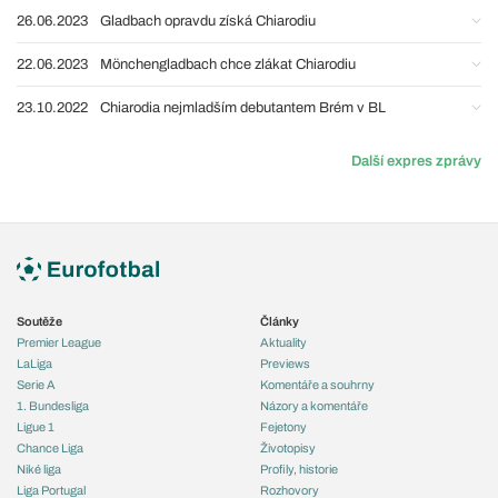
26.06.2023
Gladbach opravdu získá Chiarodiu
22.06.2023
Mönchengladbach chce zlákat Chiarodiu
23.10.2022
Chiarodia nejmladším debutantem Brém v BL
Další expres zprávy
Soutěže
Články
Premier League
Aktuality
LaLiga
Previews
Serie A
Komentáře a souhrny
1. Bundesliga
Názory a komentáře
Ligue 1
Fejetony
Chance Liga
Životopisy
Niké liga
Profily, historie
Liga Portugal
Rozhovory