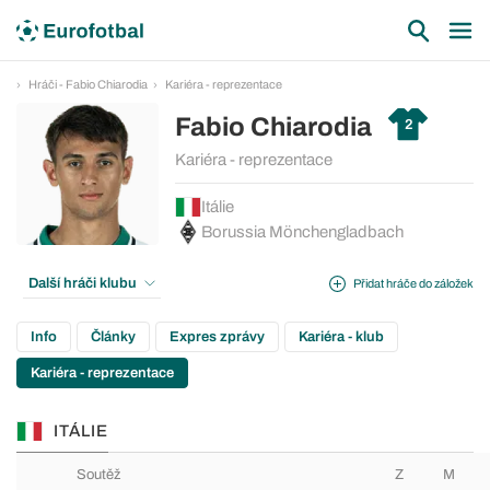
Hráči - Fabio Chiarodia
Kariéra - reprezentace
Fabio Chiarodia
2
Kariéra - reprezentace
Itálie
Borussia Mönchengladbach
Další hráči klubu
Přidat hráče do záložek
Info
Články
Expres zprávy
Kariéra - klub
Kariéra - reprezentace
ITÁLIE
Soutěž
Z
M