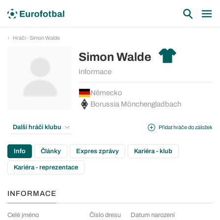
Hráči - Simon Walde
Simon Walde
Informace
Německo
Borussia Mönchengladbach
Další hráči klubu
Přidat hráče do záložek
Info
Články
Expres zprávy
Kariéra - klub
Kariéra - reprezentace
INFORMACE
Celé jméno
Číslo dresu
Datum narození