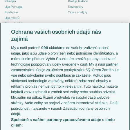
Niké liga
Profily, historie
Liga Portugal
Rozhovory
Eredivisie
Tipy a analýzy
Liga mistrů
Evropská liga
Reprezentace
Konferenční liga
Česko
Ochrana vašich osobních údajů nás
Mistrovství světa
Slovensko
zajímá
Liga národů
Anglie
Francie
My a naši partneři
999
ukládáme do vašeho zařízení osobní
Témata
Itálie
údaje, jako jsou údaje o prohlížení nebo jedinečné identifikátory, a
Představení týmů MS
Německo
máme k nim přístup. Výběr Souhlasím umožňuje, aby sledovací
EuroSkauting
Španělsko
technologie podporovaly účely uvedené v části My a naši partneři
PL v kostce
Argentina
zpracováváme údaje za účelem poskytování. Výběrem Zamítnout
Evropské koeficienty
Brazílie
vše nebo odvoláním svého souhlasu je zakážete. Pokud jsou
Přestupy
sledovací technologie zakázány, některé zobrazené obsahy a
Přestupové spekulace
reklamy pro vás nemusí být tolik relevantní. Tuto nabídku můžete
Přestupy
Zranění
kdykoli znovu zobrazit a změnit své volby nebo souhlas odvolat
Zápasy
kliknutím na odkaz Řízení předvoleb ve spodní části webové
Livescore
stránky. Vaše volby se projeví v našem Internetová stránka. Další
Kluby
Tipovací soutěž
podrobnosti naleznete v našich Zásadách ochrany osobních
Arsenal FC
Fotbal TV
údajů.
Chelsea FC
Společně s našimi partnery zpracováváme údaje s tímto
Manchester United
cílem:
AC Milán