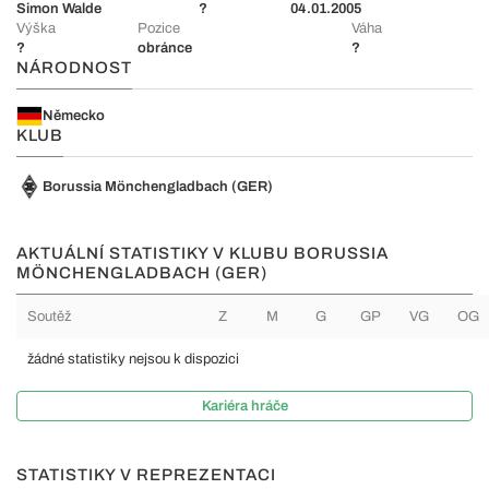
Simon Walde
?
04.01.2005
Výška
Pozice
Váha
?
obránce
?
NÁRODNOST
Německo
KLUB
Borussia Mönchengladbach (GER)
AKTUÁLNÍ STATISTIKY V KLUBU BORUSSIA
MÖNCHENGLADBACH (GER)
Soutěž
Z
M
G
GP
VG
OG
žádné statistiky nejsou k dispozici
Kariéra hráče
STATISTIKY V REPREZENTACI