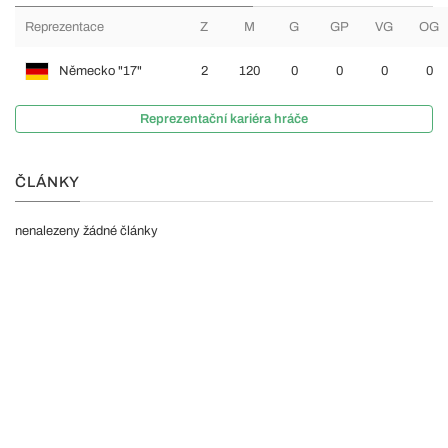
Reprezentace
Z
M
G
GP
VG
OG
Německo "17"
2
120
0
0
0
0
Reprezentační kariéra hráče
ČLÁNKY
nenalezeny žádné články