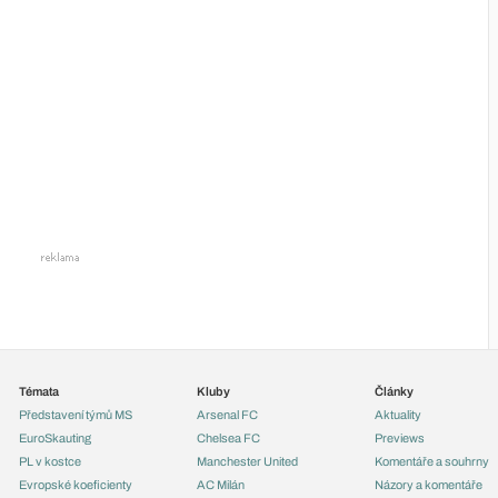
Témata
Kluby
Články
Představení týmů MS
Arsenal FC
Aktuality
EuroSkauting
Chelsea FC
Previews
PL v kostce
Manchester United
Komentáře a souhrny
Evropské koeficienty
AC Milán
Názory a komentáře