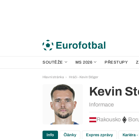
SOUTĚŽE
MS 2026
PŘESTUPY
Z
Hlavní stránka
Hráči - Kevin Stöger
Kevin S
Informace
Rakousko
Bor
Info
Články
Expres zprávy
Kariéra -