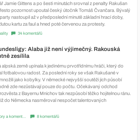
ář Jamie Gittens a po šesti minutách srovnal z penalty Rakušan
přesto pozornost upoutal český útočník Tomáš Čvančara. Bývalý
arty nastoupil až v předposlední minutě základní hrací doby,
žlutou kartu za faul a hned poté červenou za protesty.
ality
34 komentářů
ndesligy: Alaba již není výjimečný. Rakouská
ně zesílila
 alpská země upínala k jedinému prvotřídnímu hráči, který do
lal fotbalovou radost. Za poslední roky se však Rakušané v
množili jako kobylky. V německé nejvyšší soutěži jich působí
hodně zde nezůstávají pouze do počtu. Očekávaný odchod
ozvěsta z Bayernu Mnichov tak nezpůsobí těžko hojitelnou ránu.
otiž do Německa nasměroval nespočet talentovaných
Názory a komentáře
8 komentářů