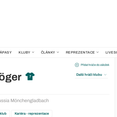
ÁPASY
KLUBY
ČLÁNKY
REPREZENTACE
LIVES
Přidat hráče do záložek
töger
Další hráči klubu
7
ussia Mönchengladbach
 klub
Kariéra - reprezentace