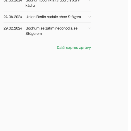
31.05.2024
Bochum podnikla tvrdou čistku v
kádru
24.04.2024
Union Berlín nadále chce Stögera
29.02.2024
Bochum se zatím nedohodla se
Stögerem
Další expres zprávy