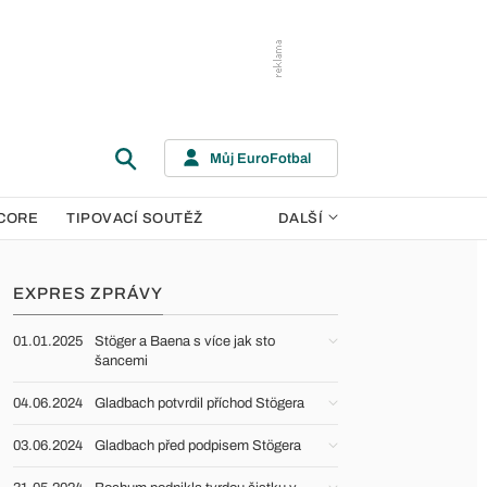
Můj EuroFotbal
CORE
TIPOVACÍ SOUTĚŽ
DALŠÍ
EXPRES ZPRÁVY
01.01.2025
Stöger a Baena s více jak sto
šancemi
04.06.2024
Gladbach potvrdil příchod Stögera
03.06.2024
Gladbach před podpisem Stögera