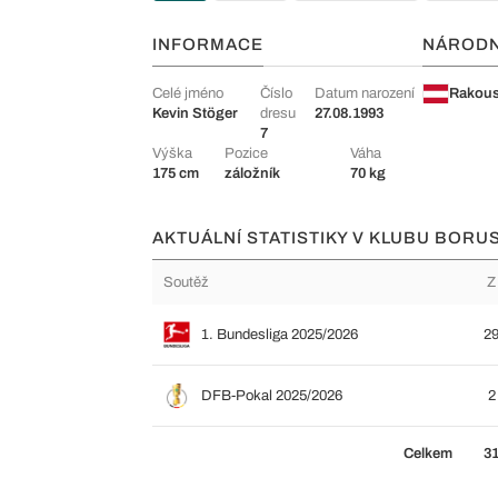
INFORMACE
NÁROD
Celé jméno
Číslo
Datum narození
Rakou
Kevin Stöger
dresu
27.08.1993
7
Výška
Pozice
Váha
175 cm
záložník
70 kg
AKTUÁLNÍ STATISTIKY V KLUBU BOR
Soutěž
Z
1. Bundesliga 2025/2026
2
DFB-Pokal 2025/2026
2
Celkem
3