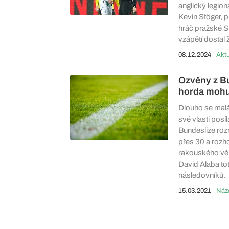
anglický legion
Kevin Stöger, 
hráč pražské Sp
vzápětí dostal 
08.12.2024
Aktu
Ozvěny z Bu
horda mohut
Dlouho se malá
své vlasti posí
Bundeslize roz
přes 30 a roz
rakouského věr
David Alaba t
následovníků.
15.03.2021