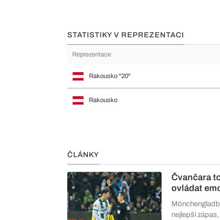
STATISTIKY V REPREZENTACI
Reprezentace
Rakousko "20"
Rakousko
ČLÁNKY
Čvančara to
ovládat em
Mönchengladba
nejlepší zápas