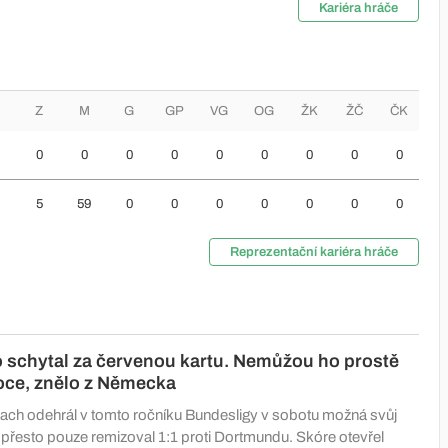
Kariéra hráče
Z
M
G
GP
VG
OG
ŽK
ŽČ
ČK
0
0
0
0
0
0
0
0
0
5
59
0
0
0
0
0
0
0
Reprezentační kariéra hráče
 schytal za červenou kartu. Nemůžou ho prostě
oce, znělo z Německa
ch odehrál v tomto ročníku Bundesligy v sobotu možná svůj
, přesto pouze remizoval 1:1 proti Dortmundu. Skóre otevřel