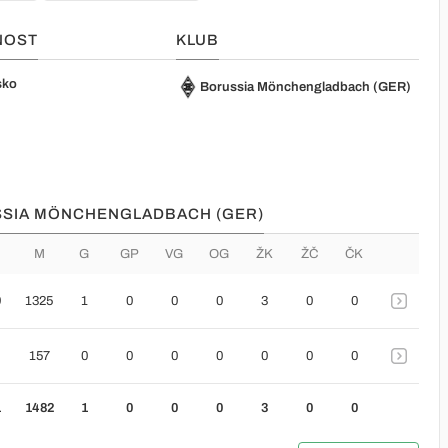
NOST
KLUB
sko
Borussia Mönchengladbach (GER)
USSIA MÖNCHENGLADBACH (GER)
M
G
GP
VG
OG
ŽK
ŽČ
ČK
9
1325
1
0
0
0
3
0
0
157
0
0
0
0
0
0
0
1
1482
1
0
0
0
3
0
0