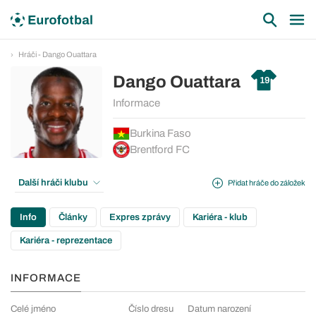
Hráči - Dango Ouattara
Dango Ouattara
19
Informace
Burkina Faso
Brentford FC
Další hráči klubu
Přidat hráče do záložek
Info
Články
Expres zprávy
Kariéra - klub
Kariéra - reprezentace
INFORMACE
Celé jméno
Číslo dresu
Datum narození