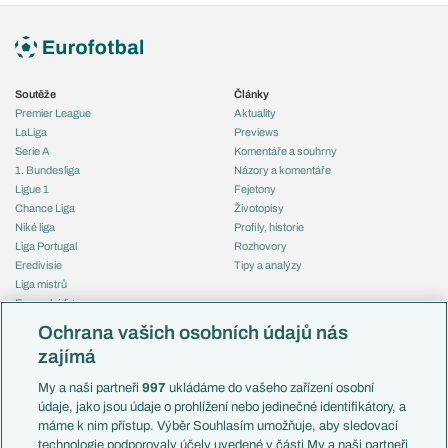
Soutěže
Články
Premier League
Aktuality
LaLiga
Previews
Serie A
Komentáře a souhrny
1. Bundesliga
Názory a komentáře
Ligue 1
Fejetony
Chance Liga
Životopisy
Niké liga
Profily, historie
Liga Portugal
Rozhovory
Eredivisie
Tipy a analýzy
Liga mistrů
Evropská liga
Reprezentace
Konferenční liga
Česko
Ochrana vašich osobních údajů nás
Mistrovství světa
Slovensko
zajímá
Liga národů
Anglie
Francie
My a naši partneři
997
ukládáme do vašeho zařízení osobní
Témata
Itálie
údaje, jako jsou údaje o prohlížení nebo jedinečné identifikátory, a
Představení týmů MS
Německo
máme k nim přístup. Výběr Souhlasím umožňuje, aby sledovací
EuroSkauting
Španělsko
technologie podporovaly účely uvedené v části My a naši partneři