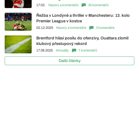
17.03.
Názory a komentáře
30 komentářů
Řežba v Londýně a thriller v Manchesteru: 13. kolo
Premier League v kostce
02.12.2025
Názory a komentáře
3 komentáře
Brentford hlásí posilu do ofenzivy, Ouattara zlomil
klubový přestupový rekord
17.08.2025
Aktuality
7 komentářů
Další články