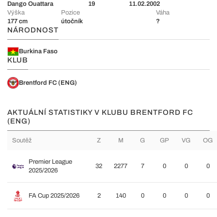
Dango Ouattara
19
11.02.2002
Výška
Pozice
Váha
177 cm
útočník
?
NÁRODNOST
Burkina Faso
KLUB
Brentford FC (ENG)
AKTUÁLNÍ STATISTIKY V KLUBU BRENTFORD FC
(ENG)
Soutěž
Z
M
G
GP
VG
OG
Premier League
32
2277
7
0
0
0
2025/2026
FA Cup 2025/2026
2
140
0
0
0
0