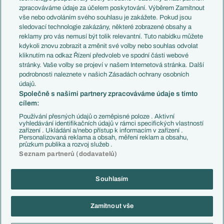
PL v kostce
Argentina
zpracováváme údaje za účelem poskytování. Výběrem Zamítnout
Evropské koeficienty
Brazílie
vše nebo odvoláním svého souhlasu je zakážete. Pokud jsou
Přestupy
sledovací technologie zakázány, některé zobrazené obsahy a
Přestupové spekulace
reklamy pro vás nemusí být tolik relevantní. Tuto nabídku můžete
Přestupy
Zranění
kdykoli znovu zobrazit a změnit své volby nebo souhlas odvolat
Zápasy
kliknutím na odkaz Řízení předvoleb ve spodní části webové
Livescore
stránky. Vaše volby se projeví v našem Internetová stránka. Další
Kluby
Tipovací soutěž
podrobnosti naleznete v našich Zásadách ochrany osobních
Arsenal FC
Fotbal TV
údajů.
Chelsea FC
Společně s našimi partnery zpracováváme údaje s tímto
Manchester United
cílem:
AC Milán
Juventus FC
Používání přesných údajů o zeměpisné poloze . Aktivní
Bayern Mnichov
vyhledávání identifikačních údajů v rámci specifických vlastností
zařízení . Ukládání a/nebo přístup k informacím v zařízení .
FC Barcelona
Personalizovaná reklama a obsah, měření reklam a obsahu,
Real Madrid
průzkum publika a rozvoj služeb .
Seznam partnerů (dodavatelů)
Souhlasím
Copyright © 2001-2026 EuroFotbal.cz. Využíváme zpravodajství ČTK.
RSS
Podmínky užití
Informace o zpracování osobních údajů
Zamítnout vše
GDPR a žurnalistika
Nastavení soukromí
Kontakt
Tiráž