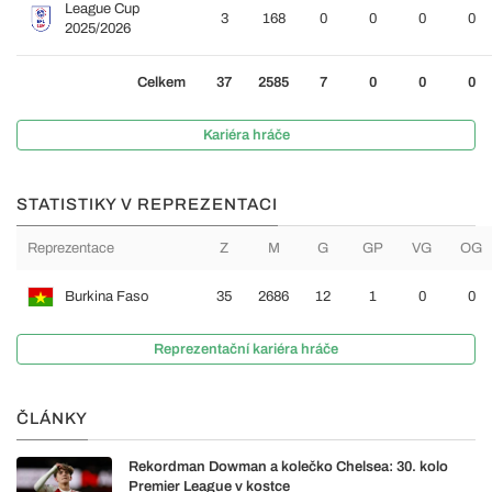
League Cup
3
168
0
0
0
0
2025/2026
Celkem
37
2585
7
0
0
0
Kariéra hráče
STATISTIKY V REPREZENTACI
Reprezentace
Z
M
G
GP
VG
OG
Burkina Faso
35
2686
12
1
0
0
Reprezentační kariéra hráče
ČLÁNKY
Rekordman Dowman a kolečko Chelsea: 30. kolo
Premier League v kostce