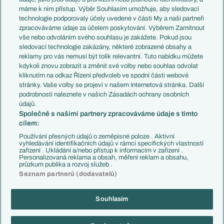
Představení týmů MS
Německo
máme k nim přístup. Výběr Souhlasím umožňuje, aby sledovací
EuroSkauting
Španělsko
technologie podporovaly účely uvedené v části My a naši partneři
PL v kostce
Argentina
zpracováváme údaje za účelem poskytování. Výběrem Zamítnout
Evropské koeficienty
Brazílie
vše nebo odvoláním svého souhlasu je zakážete. Pokud jsou
Přestupy
sledovací technologie zakázány, některé zobrazené obsahy a
Přestupové spekulace
reklamy pro vás nemusí být tolik relevantní. Tuto nabídku můžete
Přestupy
Zranění
kdykoli znovu zobrazit a změnit své volby nebo souhlas odvolat
Zápasy
kliknutím na odkaz Řízení předvoleb ve spodní části webové
Livescore
stránky. Vaše volby se projeví v našem Internetová stránka. Další
Kluby
Tipovací soutěž
podrobnosti naleznete v našich Zásadách ochrany osobních
Arsenal FC
Fotbal TV
údajů.
Chelsea FC
Společně s našimi partnery zpracováváme údaje s tímto
Manchester United
cílem:
AC Milán
Juventus FC
Používání přesných údajů o zeměpisné poloze . Aktivní
Bayern Mnichov
vyhledávání identifikačních údajů v rámci specifických vlastností
zařízení . Ukládání a/nebo přístup k informacím v zařízení .
FC Barcelona
Personalizovaná reklama a obsah, měření reklam a obsahu,
Real Madrid
průzkum publika a rozvoj služeb .
Seznam partnerů (dodavatelů)
Souhlasím
Copyright © 2001-2026 EuroFotbal.cz. Využíváme zpravodajství ČTK.
RSS
Podmínky užití
Informace o zpracování osobních údajů