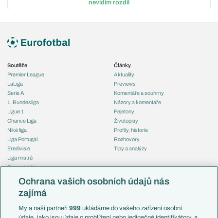
nevidím rozdíl
Soutěže
Články
Premier League
Aktuality
LaLiga
Previews
Serie A
Komentáře a souhrny
1. Bundesliga
Názory a komentáře
Ligue 1
Fejetony
Chance Liga
Životopisy
Niké liga
Profily, historie
Liga Portugal
Rozhovory
Eredivisie
Tipy a analýzy
Liga mistrů
Evropská liga
Reprezentace
Konferenční liga
Česko
Ochrana vašich osobních údajů nás
Mistrovství světa
Slovensko
zajímá
Liga národů
Anglie
Francie
My a naši partneři
999
ukládáme do vašeho zařízení osobní
Témata
Itálie
údaje, jako jsou údaje o prohlížení nebo jedinečné identifikátory, a