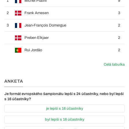
1
Michel Platini
9
2
Frank Arnesen
3
3
Jean-François Domergue
2
Preben Elkjaer
2
Rui Jordão
2
Celá tabulka
ANKETA
Je formát evropského šampionátu lepší s 24 účastníky, nebo byl lepší
s 16 účastníky?
je lepší s 16 účastníky
byl lepší s 16 účastníky