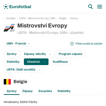
Soutěže
UEFA - Mistrovství Evropy 1984
Belgie
Zprávy
Mistrovství Evropy
UEFA - Mistrovství Evropy 1984 - účastníci
1984 - Francie
Přidat soutěž do záložek
Zprávy
Zápasy, tabulky
Program zápasů
Statistiky
Účastníci
Kvalifikace
UEFA: Další soutěže
Belgie
Zprávy
Zápasy
Soupiska
Statistiky
nenalezeny žádné články