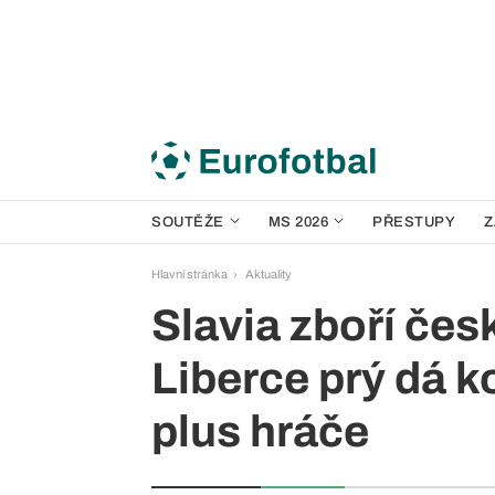
SOUTĚŽE
MS 2026
PŘESTUPY
Z
Hlavní stránka
Aktuality
Slavia zboří čes
Liberce prý dá k
plus hráče