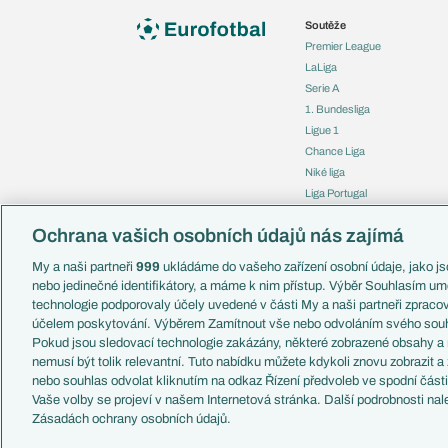
Soutěže
Premier League
LaLiga
Serie A
1. Bundesliga
Ligue 1
Chance Liga
Niké liga
Liga Portugal
Eredivisie
Ochrana vašich osobních údajů nás zajímá
Liga mistrů
Evropská liga
My a naši partneři
999
ukládáme do vašeho zařízení osobní údaje, jako jso
Konferenční liga
nebo jedinečné identifikátory, a máme k nim přístup. Výběr Souhlasím um
Mistrovství světa
technologie podporovaly účely uvedené v části My a naši partneři zprac
Liga národů
účelem poskytování. Výběrem Zamítnout vše nebo odvoláním svého souh
Pokud jsou sledovací technologie zakázány, některé zobrazené obsahy a
nemusí být tolik relevantní. Tuto nabídku můžete kdykoli znovu zobrazit a
nebo souhlas odvolat kliknutím na odkaz Řízení předvoleb ve spodní část
Vaše volby se projeví v našem Internetová stránka. Další podrobnosti nal
Copyright © 2001-2026 EuroFotbal.cz. Využíváme zpravodajství 
Zásadách ochrany osobních údajů.