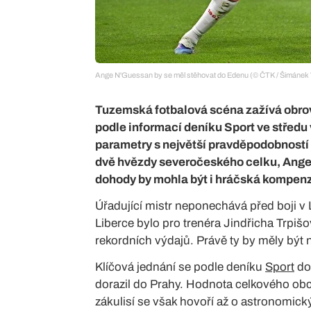
Ange N'Guessan by se měl stěhovat do Edenu (© ČTK / Šimánek V
Tuzemská fotbalová scéna zažívá obrovs
podle informací deníku Sport ve středu 
parametry s největší pravděpodobností 
dvě hvězdy severočeského celku, Ange 
dohody by mohla být i hráčská kompen
Úřadující mistr neponechává před boji v L
Liberce bylo pro trenéra Jindřicha Trpišo
rekordních výdajů. Právě ty by měly být
Klíčová jednání se podle deníku
Sport
dot
dorazil do Prahy. Hodnota celkového obc
zákulisí se však hovoří až o astronomick