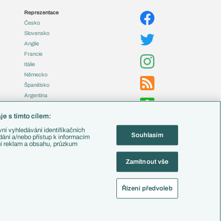
Reprezentace
Česko
Slovensko
Anglie
Francie
Itálie
Německo
Španělsko
Argentina
Brazílie
e s tímto cílem:
Přestupy
ní vyhledávání identifikačních
Souhlasím
Zápasy
ádání a/nebo přístup k informacím
ní reklam a obsahu, průzkum
Livescore
Tipovací soutěž
Zamítnout vše
Fotbal TV
Řízení předvoleb
alistika
Nastavení soukromí
Kontakt
Tiráž