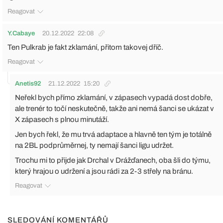
Reagovat
Y.Cabaye
20.12.2022
22:08
Ten Pulkrab je fakt zklamání, přitom takovej dříč.
Reagovat
Anetis92
21.12.2022
15:20
Neřekl bych přímo zklamání, v zápasech vypadá dost dobře,
ale trenér to točí neskutečně, takže ani nemá šanci se ukázat v
X zápasech s plnou minutáží.
Jen bych řekl, že mu trvá adaptace a hlavně ten tým je totálně
na 2BL podprůměrnej, ty nemají šanci ligu udržet.
Trochu mi to přijde jak Drchal v Drážďanech, oba šli do týmu,
který hrajou o udržení a jsou rádi za 2-3 střely na bránu.
Reagovat
SLEDOVÁNÍ KOMENTÁŘŮ