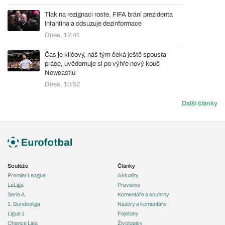
Tlak na rezignaci roste. FIFA brání prezidenta
Infantina a odsuzuje dezinformace
Dnes, 12:41
Čas je klíčový, náš tým čeká ještě spousta
práce, uvědomuje si po výhře nový kouč
Newcastlu
Dnes, 10:52
Další články
Soutěže
Články
Premier League
Aktuality
LaLiga
Previews
Serie A
Komentáře a souhrny
1. Bundesliga
Názory a komentáře
Ligue 1
Fejetony
Chance Liga
Životopisy