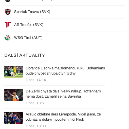
Spartak Trnava (SVK)
AS Trenčín (SVK)
WSG Tirol (AUT)
DALŠÍ AKTUALITY
Obránce Lischka má zlomenou ruku, Bohemians
bude chybět zhruba čtyři týdny
Dnes, 14:14
De Zerbi chystá další velký nákup. Tottenham
nemá dost, zaměřil se na Savinha
Dnes, 13:51
Araújo oblékne dres Liverpoolu. Viděl jsem, že
odchází s dobrým pocitem, líčí Flick
Dnes, 13:03