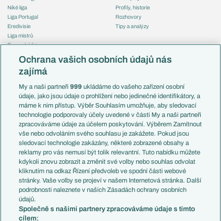
Niké liga
Profily, historie
Liga Portugal
Rozhovory
Eredivisie
Tipy a analýzy
Liga mistrů
Evropská liga
Reprezentace
Konferenční liga
Česko
Ochrana vašich osobních údajů nás
Mistrovství světa
Slovensko
zajímá
Liga národů
Anglie
Francie
My a naši partneři
999
ukládáme do vašeho zařízení osobní
Témata
Itálie
údaje, jako jsou údaje o prohlížení nebo jedinečné identifikátory, a
Představení týmů MS
Německo
máme k nim přístup. Výběr Souhlasím umožňuje, aby sledovací
EuroSkauting
Španělsko
technologie podporovaly účely uvedené v části My a naši partneři
PL v kostce
Argentina
zpracováváme údaje za účelem poskytování. Výběrem Zamítnout
Evropské koeficienty
Brazílie
vše nebo odvoláním svého souhlasu je zakážete. Pokud jsou
Přestupy
sledovací technologie zakázány, některé zobrazené obsahy a
Přestupové spekulace
reklamy pro vás nemusí být tolik relevantní. Tuto nabídku můžete
Přestupy
Zranění
kdykoli znovu zobrazit a změnit své volby nebo souhlas odvolat
Zápasy
kliknutím na odkaz Řízení předvoleb ve spodní části webové
Livescore
stránky. Vaše volby se projeví v našem Internetová stránka. Další
Kluby
Tipovací soutěž
podrobnosti naleznete v našich Zásadách ochrany osobních
Arsenal FC
Fotbal TV
údajů.
Chelsea FC
Společně s našimi partnery zpracováváme údaje s tímto
Manchester United
cílem:
AC Milán