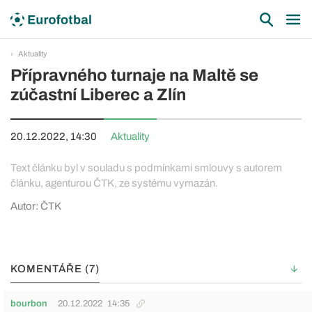
Aktuality
Přípravného turnaje na Maltě se
zúčastní Liberec a Zlín
20.12.2022, 14:30
Aktuality
Text článku byl v souladu s podmínkami smlouvy s autorem
článku, agenturou ČTK, ze systému vymazán.
Autor: ČTK
KOMENTÁŘE (7)
bourbon
20.12.2022
14:35