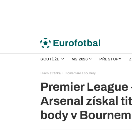
SOUTĚŽE
MS 2026
PŘESTUPY
Z
Hlavní stránka
Komentáře a souhrny
Premier League -
Arsenal získal tit
body v Bournem