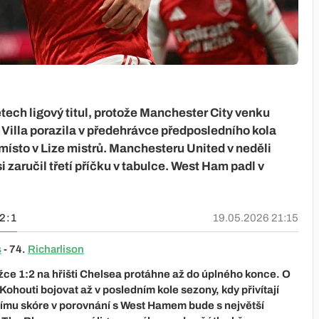
etech ligový titul, protože Manchester City venku
Villa porazila v předehrávce předposledního kola
nu místo v Lize mistrů. Manchesteru United v neděli
 zaručil třetí příčku v tabulce. West Ham padl v
2:1
19.05.2026 21:15
s
- 74.
Richarlison
ce 1:2 na hřišti Chelsea protáhne až do úplného konce. O
ohouti bojovat až v posledním kole sezony, kdy přivítají
pšímu skóre v porovnání s West Hamem bude s největší