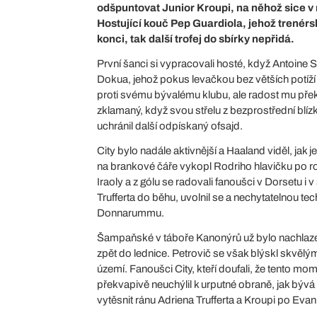
odšpuntovat Junior Kroupi, na něhož sice v n
Hostující kouč Pep Guardiola, jehož trenérs
konci, tak další trofej do sbírky nepřidá.
První šanci si vypracovali hosté, když Antoine 
Dokua, jehož pokus levačkou bez větších potíží 
proti svému bývalému klubu, ale radost mu pře
zklamaný, když svou střelu z bezprostřední blí
uchránil další odpískaný ofsajd.
City bylo nadále aktivnější a Haaland viděl, jak 
na brankové čáře vykopl Rodriho hlavičku po ro
Iraoly a z gólu se radovali fanoušci v Dorsetu i
Trufferta do běhu, uvolnil se a nechytatelnou 
Donnarummu.
Šampaňské v táboře Kanonýrů už bylo nachlaze
zpět do lednice. Petrovič se však blýskl skvělý
území. Fanoušci City, kteří doufali, že tento mo
překvapivě neuchýlil k urputné obraně, jak b
vytěsnit ránu Adriena Trufferta a Kroupi po Eva