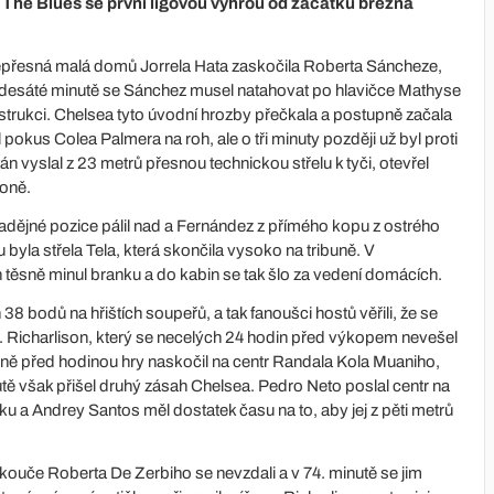
 The Blues se první ligovou výhrou od začátku března
nepřesná malá domů Jorrela Hata zaskočila Roberta Sáncheze,
e. V desáté minutě se Sánchez musel natahovat po hlavičce Mathyse
strukci. Chelsea tyto úvodní hrozby přečkala a postupně začala
l pokus Colea Palmera na roh, ale o tři minuty později už byl proti
vyslal z 23 metrů přesnou technickou střelu k tyči, otevřel
zoně.
nadějné pozice pálil nad a Fernández z přímého kopu z ostrého
byla střela Tela, která skončila vysoko na tribuně. V
těsně minul branku a do kabin se tak šlo za vedení domácích.
38 bodů na hřištích soupeřů, a tak fanoušci hostů věřili, že se
u. Richarlison, který se necelých 24 hodin před výkopem nevešel
ěsně před hodinou hry naskočil na centr Randala Kola Muaniho,
utě však přišel druhý zásah Chelsea. Pedro Neto poslal centr na
ku a Andrey Santos měl dostatek času na to, aby jej z pěti metrů
i kouče Roberta De Zerbiho se nevzdali a v 74. minutě se jim