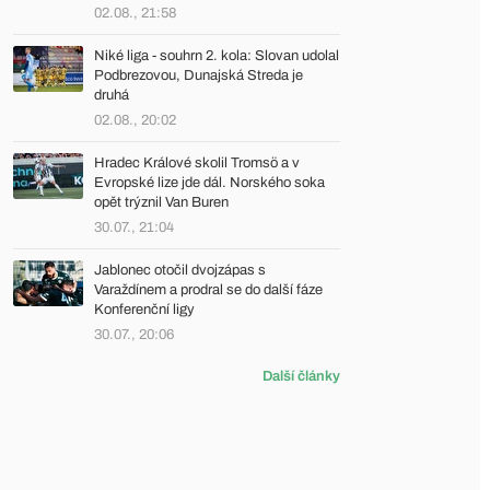
02.08., 21:58
Niké liga - souhrn 2. kola: Slovan udolal
Podbrezovou, Dunajská Streda je
druhá
02.08., 20:02
Hradec Králové skolil Tromsö a v
Evropské lize jde dál. Norského soka
opět trýznil Van Buren
30.07., 21:04
Jablonec otočil dvojzápas s
Varaždínem a prodral se do další fáze
Konferenční ligy
30.07., 20:06
Další články