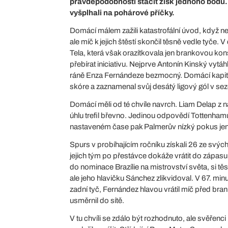
pravděpodobností stačit zisk jednoho bodu.
vyšplhali na pohárové příčky.
Domácí málem zažili katastrofální úvod, když 
ale míč k jejich štěstí skončil těsně vedle tyč
Tela, která však orazítkovala jen brankovou kon
přebírat iniciativu. Nejprve Antonín Kinský vytáh
ráně Enza Fernándeze bezmocný. Domácí kapitán 
skóre a zaznamenal svůj desátý ligový gól v se
Domácí měli od té chvíle navrch. Liam Delap z 
úhlu trefil břevno. Jedinou odpovědí Tottenhamu 
nastaveném čase pak Palmerův nízký pokus jen 
Spurs v probíhajícím ročníku získali 26 ze svých 
jejich tým po přestávce dokáže vrátit do zápas
do nominace Brazílie na mistrovství světa, si t
ale jeho hlavičku Sánchez zlikvidoval. V 67. min
zadní tyč, Fernández hlavou vrátil míč před bran
usměrnil do sítě.
V tu chvíli se zdálo být rozhodnuto, ale svěřenc