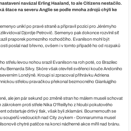
astavení navázal Erling Haaland, to ale Citizens nestačilo.
ká štace na severu Anglie se podle mnoha zdrojů chýlí ke
Semenyo unikl po pravé straně a připravil pozici pro Jérémyho
zlikvidoval Djordje Petrovič. Semenyo pak dokonce rozvlnil síť
kazil praporek pomezního rozhodčího. Evanilson mohl být
zkosti poslal nad břevno, ovšem i v tomto případě ho od rozpaků
jeho střelu levou nohou srazil Evanilson na roh poté, co Brazilec
hu Bernarda Silvy. Skóre však otevřeli svěřenci kouče Andoniho
 v severním Londýně. Kroupi si zpracoval přihrávku Adriena
technickou střelou pravačkou překonal bezmocného Gianluigiho
né, ale jen pár sekund po změně stran ho málem museli schovat
m zákrokem proti střele Nika O'Reillyho z hloubi pokutového
ment odstartuje drtivý tlak, však byli zklamáni. Bournemouth se
ývá u soupeřů vedoucích nad City zvykem - Donnarumma musel
nilsonově chytré patičce na konci nádherné akce mířil nad bránu.