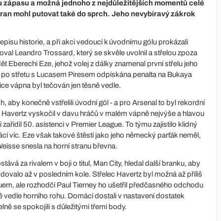
 zápasu a možná jednoho z nejdůležitějších momentů celé
tran mohl putovat také do sprch. Jeho nevybíravý zákrok
pisu historie, a při akci vedoucí k úvodnímu gólu prokázali
oval Leandro Trossard, který se skvěle uvolnil a střelou zpoza
dět Eberechi Eze, jehož volej z dálky znamenal první střelu jeho
la po střetu s Lucasem Piresem odpískána penalta na Bukaya
ce vápna byl tečován jen těsně vedle.
 aby konečně vstřelili úvodní gól - a pro Arsenal to byl rekordní
Havertz vyskočil v davu hráčů v malém vápně nejvýše a hlavou
zařídil 50. asistenci v Premier League. To týmu zajistilo klidný
cí víc. Eze však takové štěstí jako jeho německý parťák neměl,
eisse snesla na horní stranu břevna.
tává za rivalem v boji o titul, Man City, hledal další branku, aby
odovalo až v posledním kole. Střelec Havertz byl možná až příliš
em, ale rozhodčí Paul Tierney ho ušetřil předčasného odchodu
ě vedle horního rohu. Domácí dostali v nastavení dostatek
lně se spokojili s důležitými třemi body.