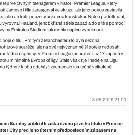
al teprve čtvrtým teenagerem v historii Premier League, který
tí Jamese Hilla zareagoval ve skluzu, ale jeho pokus zastavila
ks, ale i on trefil pouze brankovou konstrukci. Nutno podotknout,
 vyrovnal Haaland, jehož křižná střela zapadla do sítě s pomocí
slavy na Emirates Stadium tak mohly naplno vypuknout.
 boje o titul. Pro tým z Manchesteru to byla sezona
pohárové soutěže, ale na dvě nejvýznamnější trofeje nedosáhl.
imořádně úspěšný. V Premier League neprohráli už 17 zápasů v
istotu minimálně Evropské ligy. Stále však žije i naděje na Ligu
hoto týdne z klubu odchází, znamenalo skutečně velkolepé
18.05.2026 21:00
ícím Burnley přiblížil k zisku svého prvního titulu v Premier
ester City před jeho úterním předposledním zápasem na