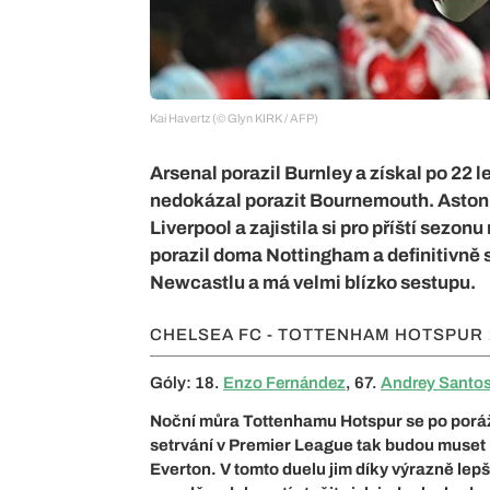
Kai Havertz (© Glyn KIRK / AFP)
Arsenal porazil Burnley a získal po 22 l
nedokázal porazit Bournemouth. Aston 
Liverpool a zajistila si pro příští sezo
porazil doma Nottingham a definitivně si
Newcastlu a má velmi blízko sestupu.
CHELSEA FC - TOTTENHAM HOTSPUR
Góly: 18.
Enzo Fernández
, 67.
Andrey Santo
Noční můra Tottenhamu Hotspur se po poráž
setrvání v Premier League tak budou muset K
Everton. V tomto duelu jim díky výrazně le