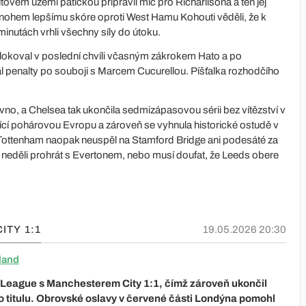
utovém území patičkou připravil míč pro Richarlisona a ten jej
mnohem lepšímu skóre oproti West Hamu Kohouti věděli, že k
minutách vrhli všechny síly do útoku.
lokoval v poslední chvíli včasným zákrokem Hato a po
 penalty po souboji s Marcem Cucurellou. Píšťalka rozhodčího
no, a Chelsea tak ukončila sedmizápasovou sérii bez vítězství v
ující pohárovou Evropu a zároveň se vyhnula historické ostudě v
Tottenham naopak neuspěl na Stamford Bridge ani podesáté za
 neděli prohrát s Evertonem, nebo musí doufat, že Leeds obere
ITY
1:1
19.05.2026 20:30
land
 League s Manchesterem City 1:1, čímž zároveň ukončil
o titulu. Obrovské oslavy v červené části Londýna pomohl