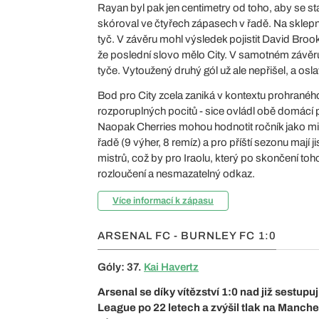
Rayan byl pak jen centimetry od toho, aby se st
skóroval ve čtyřech zápasech v řadě. Na sklepnu
tyč. V závěru mohl výsledek pojistit David Broo
že poslední slovo mělo City. V samotném závěru
tyče. Vytoužený druhý gól už ale nepřišel, a o
Bod pro City zcela zaniká v kontextu prohraného
rozporuplných pocitů - sice ovládl obě domácí 
Naopak Cherries mohou hodnotit ročník jako m
řadě (9 výher, 8 remíz) a pro příští sezonu mají j
mistrů, což by pro Iraolu, který po skončení to
rozloučení a nesmazatelný odkaz.
Více informací k zápasu
ARSENAL FC - BURNLEY FC
1:0
Góly: 37.
Kai Havertz
Arsenal se díky vítězství 1:0 nad již sestupuj
League po 22 letech a zvýšil tlak na Manch