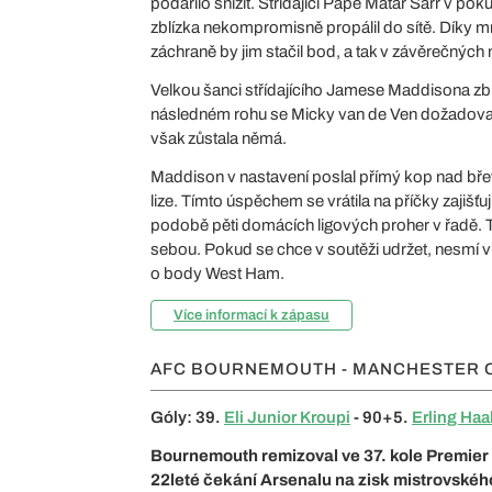
podařilo snížit. Střídající Pape Matar Sarr v pok
zblízka nekompromisně propálil do sítě. Díky 
záchraně by jim stačil bod, a tak v závěrečných 
Velkou šanci střídajícího Jamese Maddisona zb
následném rohu se Micky van de Ven dožadoval
však zůstala němá.
Maddison v nastavení poslal přímý kop nad břev
lize. Tímto úspěchem se vrátila na příčky zajišť
podobě pěti domácích ligových proher v řadě. 
sebou. Pokud se chce v soutěži udržet, nesmí v
o body West Ham.
Více informací k zápasu
AFC BOURNEMOUTH - MANCHESTER C
Góly: 39.
Eli Junior Kroupi
- 90+5.
Erling Haa
Bournemouth remizoval ve 37. kole Premier
22leté čekání Arsenalu na zisk mistrovskéh