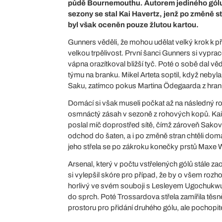
půdě Bournemouthu. Autorem jediného gólu
sezony se stal Kai Havertz, jenž po změně s
byl však oceněn pouze žlutou kartou.
Gunners věděli, že mohou udělat velký krok k pře
velkou trpělivost. První šanci Gunners si vyprac
vápna orazítkoval bližší tyč. Poté o sobě dal vě
týmu na branku. Mikel Arteta soptil, když neby
Saku, zatímco pokus Martina Ödegaarda z hrani
Domácí si však museli počkat až na následný roh,
osmnáctý zásah v sezoně z rohových kopů. Kai 
poslal míč doprostřed sítě, čímž zároveň Sakovi 
odchod do šaten, a i po změně stran chtěli domá
jeho střela se po zákroku konečky prstů Maxe W
Arsenal, který v počtu vstřelených gólů stále zaos
si vylepšil skóre pro případ, že by o všem rozh
horlivý ve svém souboji s Lesleyem Ugochukwu
do sprch. Poté Trossardova střela zamířila těsn
prostoru pro přidání druhého gólu, ale pochopite