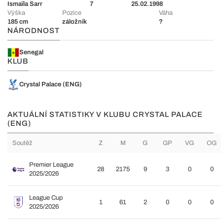
Ismaïla Sarr
7
25.02.1998
Výška
Pozice
Váha
185 cm
záložník
?
NÁRODNOST
Senegal
KLUB
Crystal Palace (ENG)
AKTUÁLNÍ STATISTIKY V KLUBU CRYSTAL PALACE
(ENG)
Soutěž
Z
M
G
GP
VG
OG
Premier League
28
2175
9
3
0
0
2025/2026
League Cup
1
61
2
0
0
0
2025/2026