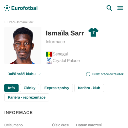
Hráči - Ismaïla Sarr
Ismaïla Sarr
7
Informace
Senegal
Crystal Palace
Další hráči klubu
Přidat hráče do záložek
Info
Články
Expres zprávy
Kariéra - klub
Kariéra - reprezentace
INFORMACE
Celé jméno
Číslo dresu
Datum narození