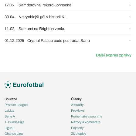
17.05.
Sarr dorovnal rekord Johnsona
30.04.
Nejrychlejší gól v historii KL
11.02.
Sarr umí na Brighton venku
01.12.2025
Crystal Palace bude postrádat Sarra
Další expres zprávy
Soutěže
Články
Premier League
Aktuality
LaLiga
Previews
Serie A
Komentáře a souhrny
1. Bundesliga
Názory a komentáře
Ligue 1
Fejetony
Chance Liga
Životopisy