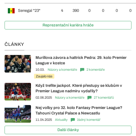
Senegal "23"
4
390
0
0
0
0
Reprezentační kariéra hráče
ČLÁNKY
Murillova závora a hattrick Pedra: 29. kolo Premier
League v kostce
10.03.
Názory a komentáře
2 komentáře
Zaujalo nás
Když trefíte jackpot. Které přestupy se klubům v
Premier League nadmíru vydařily?
02.06.2025
Názory a komentáře
27 komentářů
Nej volby pro 32. kolo Fantasy Premier League?
Tahouni Crystal Palace a Newcastlu
11.04.2025
Aktuality
žádný komentář
Další články