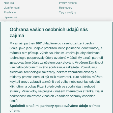
Niké liga
Profily, historie
Liga Portugal
Rozhovory
Eredivisie
Tipy a analýzy
Liga mistrů
Evropská liga
Reprezentace
Konferenční liga
Česko
Ochrana vašich osobních údajů nás
Mistrovství světa
Slovensko
zajímá
Liga národů
Anglie
Francie
My a naši partneři
997
ukládáme do vašeho zařízení osobní
Témata
Itálie
údaje, jako jsou údaje o prohlížení nebo jedinečné identifikátory, a
Představení týmů MS
Německo
máme k nim přístup. Výběr Souhlasím umožňuje, aby sledovací
EuroSkauting
Španělsko
technologie podporovaly účely uvedené v části My a naši partneři
PL v kostce
Argentina
zpracováváme údaje za účelem poskytování. Výběrem Zamítnout
Evropské koeficienty
Brazílie
vše nebo odvoláním svého souhlasu je zakážete. Pokud jsou
Přestupy
sledovací technologie zakázány, některé zobrazené obsahy a
Přestupové spekulace
reklamy pro vás nemusí být tolik relevantní. Tuto nabídku můžete
Přestupy
Zranění
kdykoli znovu zobrazit a změnit své volby nebo souhlas odvolat
Zápasy
kliknutím na odkaz Řízení předvoleb ve spodní části webové
Livescore
stránky. Vaše volby se projeví v našem Internetová stránka. Další
Kluby
Tipovací soutěž
podrobnosti naleznete v našich Zásadách ochrany osobních
Arsenal FC
Fotbal TV
údajů.
Chelsea FC
Společně s našimi partnery zpracováváme údaje s tímto
Manchester United
cílem:
AC Milán