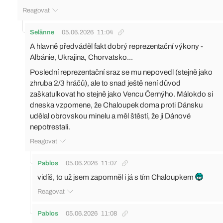
Reagovat
Selänne
05.06.2026
11:04
A hlavně předváděl fakt dobrý reprezentační výkony -
Albánie, Ukrajina, Chorvatsko...
Poslední reprezentační sraz se mu nepovedl (stejně jako
zhruba 2/3 hráčů), ale to snad ještě není důvod
zaškatulkovat ho stejně jako Vencu Černýho. Málokdo si
dneska vzpomene, že Chaloupek doma proti Dánsku
udělal obrovskou minelu a měl štěstí, že ji Dánové
nepotrestali.
Reagovat
Pablos
05.06.2026
11:07
vidíš, to už jsem zapomněl i já s tím Chaloupkem
Reagovat
Pablos
05.06.2026
11:08