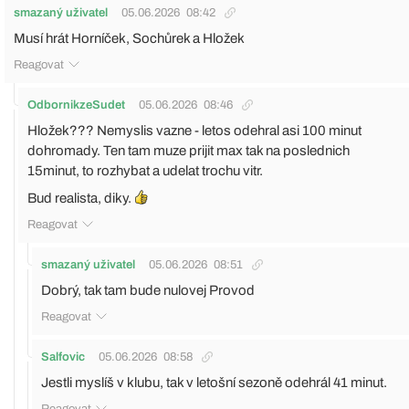
smazaný uživatel
05.06.2026
08:42
Musí hrát Horníček, Sochůrek a Hložek
Reagovat
OdbornikzeSudet
05.06.2026
08:46
Hložek??? Nemyslis vazne - letos odehral asi 100 minut
dohromady. Ten tam muze prijit max tak na poslednich
15minut, to rozhybat a udelat trochu vitr.
Bud realista, diky.
Reagovat
smazaný uživatel
05.06.2026
08:51
Dobrý, tak tam bude nulovej Provod
Reagovat
Salfovic
05.06.2026
08:58
Jestli myslíš v klubu, tak v letošní sezoně odehrál 41 minut.
Reagovat