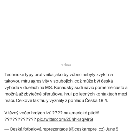
Technické typy protivníka jako by vůbec nebyly zvyklí na
takovou míru agresivity v soubojích, což může být česká
výhoda v duelech na MS. Kanadský sudí navíc poměrně často a
možná až zbytečně přerušoval hru i po letmých kontaktech mezi
hráči. Celkově tak fauly vyzněly z pohledu Česka 18:4.
Vítězný večer hrdých lvů ???? na americké půdě!
????????????
pic.twitter.com/25hhKsqMrG
— Česká fotbalová reprezentace (@ceskarepre_cz)
June 5,