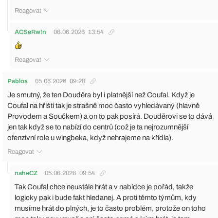
Reagovat
ACSeRw!n
06.06.2026
13:54
Reagovat
Pablos
05.06.2026
09:28
Je smutný, že ten Douděra byl i platnější než Coufal. Když je
Coufal na hřišti tak je strašně moc často vyhledávaný (hlavně
Provodem a Součkem) a on to pak posírá. Douděrovi se to dává
jen tak když se to nabízí do centrů (což je ta nejrozumnější
ofenzivní role u wingbeka, když nehrajeme na křídla).
Reagovat
naheCZ
05.06.2026
09:54
Tak Coufal chce neustále hrát a v nabídce je pořád, takže
logicky pak i bude fakt hledanej. A proti těmto týmům, kdy
musíme hrát do plných, je to často problém, protože on toho