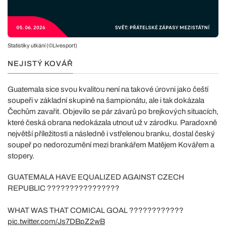
Statistiky utkání (©Livesport)
NEJISTÝ KOVÁŘ
Guatemala sice svou kvalitou není na takové úrovni jako čeští
soupeři v základní skupině na šampionátu, ale i tak dokázala
Čechům zavařit. Objevilo se pár závarů po brejkových situacích,
které česká obrana nedokázala utnout už v zárodku. Paradoxně
největší příležitosti a následně i vstřelenou branku, dostal český
soupeř po nedorozumění mezi brankářem Matějem Kovářem a
stopery.
GUATEMALA HAVE EQUALIZED AGAINST CZECH
REPUBLIC ????????????????
WHAT WAS THAT COMICAL GOAL ????????????
pic.twitter.com/Js7DBpZ2wB