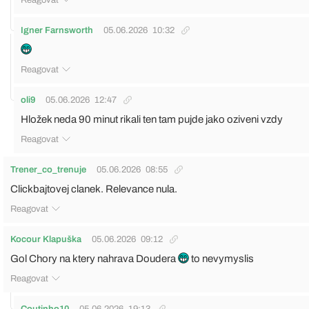
Igner Farnsworth
05.06.2026
10:32
Reagovat
oli9
05.06.2026
12:47
Hložek neda 90 minut rikali ten tam pujde jako oziveni vzdy
Reagovat
Trener_co_trenuje
05.06.2026
08:55
Clickbajtovej clanek. Relevance nula.
Reagovat
Kocour Klapuška
05.06.2026
09:12
Gol Chory na ktery nahrava Doudera
to nevymyslis
Reagovat
Coutinho10
05.06.2026
19:13