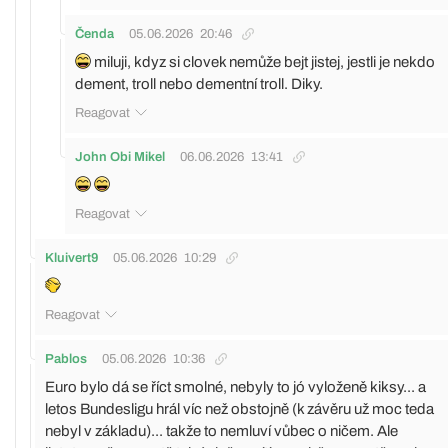
Čenda
05.06.2026
20:46
miluji, kdyz si clovek nemůže bejt jistej, jestli je nekdo
dement, troll nebo dementní troll. Diky.
Reagovat
John Obi Mikel
06.06.2026
13:41
Reagovat
Kluivert9
05.06.2026
10:29
Reagovat
Pablos
05.06.2026
10:36
Euro bylo dá se říct smolné, nebyly to jó vyloženě kiksy... a
letos Bundesligu hrál víc než obstojně (k závěru už moc teda
nebyl v základu)... takže to nemluví vůbec o ničem. Ale