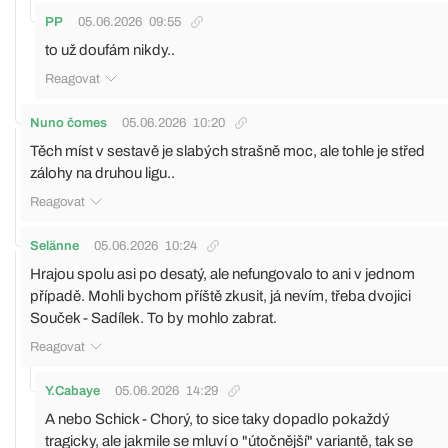
PP
05.06.2026
09:55
to už doufám nikdy..
Reagovat
Nuno čomes
05.06.2026
10:20
Těch míst v sestavě je slabých strašně moc, ale tohle je střed
zálohy na druhou ligu..
Reagovat
Selänne
05.06.2026
10:24
Hrajou spolu asi po desatý, ale nefungovalo to ani v jednom
případě. Mohli bychom příště zkusit, já nevím, třeba dvojici
Souček - Sadílek. To by mohlo zabrat.
Reagovat
Y.Cabaye
05.06.2026
14:29
A nebo Schick - Chorý, to sice taky dopadlo pokaždý
tragicky, ale jakmile se mluví o "útočnější" variantě, tak se