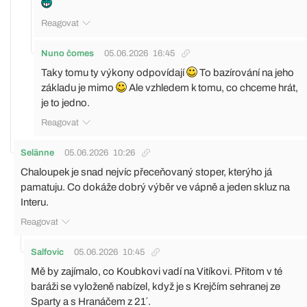
Reagovat
Nuno čomes
05.06.2026
16:45
Taky tomu ty výkony odpovídají
To bazírování na jeho
základu je mimo
Ale vzhledem k tomu, co chceme hrát,
je to jedno.
Reagovat
Selänne
05.06.2026
10:26
Chaloupek je snad nejvíc přeceňovaný stoper, kterýho já
pamatuju. Co dokáže dobrý výběr ve vápně a jeden skluz na
Interu.
Reagovat
Salfovic
05.06.2026
10:45
Mě by zajímalo, co Koubkovi vadí na Vitíkovi. Přitom v té
baráži se vyloženě nabízel, když je s Krejčím sehranej ze
Sparty a s Hranáčem z 21´.