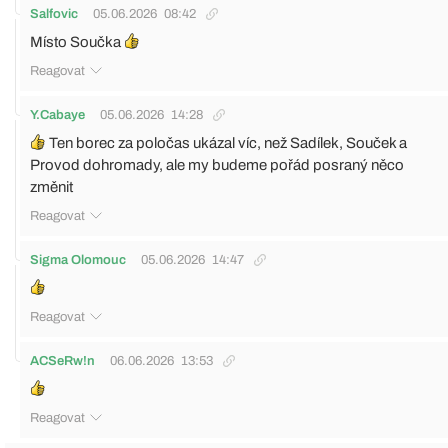
Salfovic
05.06.2026
08:42
Místo Součka
Reagovat
Y.Cabaye
05.06.2026
14:28
Ten borec za poločas ukázal víc, než Sadílek, Souček a
Provod dohromady, ale my budeme pořád posraný něco
změnit
Reagovat
Sigma Olomouc
05.06.2026
14:47
Reagovat
ACSeRw!n
06.06.2026
13:53
Reagovat