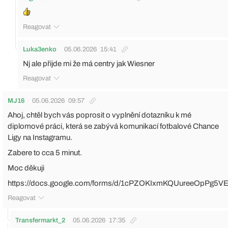
Reagovat
Luka3enko
05.06.2026
15:41
Nj ale přijde mi že má centry jak Wiesner
Reagovat
MJ16
05.06.2026
09:57
Ahoj, chtěl bych vás poprosit o vyplnění dotazníku k mé
diplomové práci, která se zabývá komunikací fotbalové Chance
Ligy na Instagramu.
Zabere to cca 5 minut.
Moc děkuji
https://docs.google.com/forms/d/1cPZOKIxmKQUureeOpPg5
Reagovat
Transfermarkt_2
05.06.2026
17:35