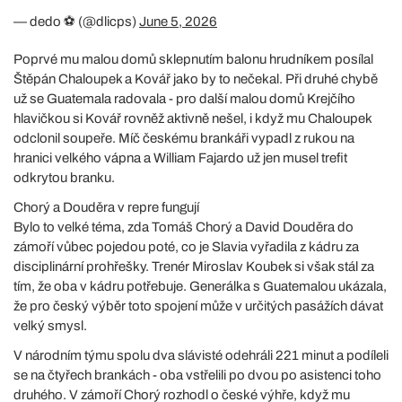
— dedo ⚽️ (@dlicps)
June 5, 2026
Poprvé mu malou domů sklepnutím balonu hrudníkem posílal
Štěpán Chaloupek a Kovář jako by to nečekal. Při druhé chybě
už se Guatemala radovala - pro další malou domů Krejčího
hlavičkou si Kovář rovněž aktivně nešel, i když mu Chaloupek
odclonil soupeře. Míč českému brankáři vypadl z rukou na
hranici velkého vápna a William Fajardo už jen musel trefit
odkrytou branku.
Chorý a Douděra v repre fungují
Bylo to velké téma, zda Tomáš Chorý a David Douděra do
zámoří vůbec pojedou poté, co je Slavia vyřadila z kádru za
disciplinární prohřešky. Trenér Miroslav Koubek si však stál za
tím, že oba v kádru potřebuje. Generálka s Guatemalou ukázala,
že pro český výběr toto spojení může v určitých pasážích dávat
velký smysl.
V národním týmu spolu dva slávisté odehráli 221 minut a podíleli
se na čtyřech brankách - oba vstřelili po dvou po asistenci toho
druhého. V zámoří Chorý rozhodl o české výhře, když mu