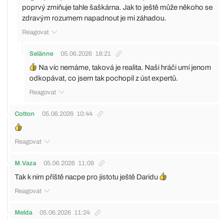
poprvý zmiňuje tahle šaškárna. Jak to ještě může někoho se
zdravým rozumem napadnout je mi záhadou.
Reagovat
Selänne
05.06.2026
18:21
Na víc nemáme, taková je realita. Naši hráči umí jenom
odkopávat, co jsem tak pochopil z úst expertů.
Reagovat
Cotton
05.06.2026
10:44
Reagovat
M.Vaza
05.06.2026
11:09
Tak k nim příště nacpe pro jistotu ještě Daridu
Reagovat
Melda
05.06.2026
11:24