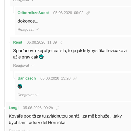
OdbornikzeSudet
05.06.2026
09:02
dokonce...
Reagovat
Remt
05.06.2026
11:39
Sparťanovi říkej ať je realista, to je jak kdybys říkal levicakovi
ať je pravicak
Reagovat
Baníczech
05.06.2026
13:20
Reagovat
Langi
05.06.2026
09:24
Kováře podrží za tu zvládnutou baráž...za mě bohužel...taky
bych tam radši viděl Horníčka
Reagovat