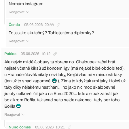
Nemám instagram
Reagovat
Čenda
05.06.2026
20:44
To je jako skutečný? Tohle je téma diplomky?
Reagovat
Pablos
05.06.2026
10:12
Ale nejvíc mi dělá obavy ta obrana no. Chaloupek začal hrát
nejistě včetně kiksů už koncem ligy (má nějaké blbé období teď),
u Hranače člověk nikdy neví taky, Krejčí vlastně v minulosti taky
(ten už to snad zapomněl
), Zima to kdyžtak umí taky, Holeš už
taky díky nějakému nestíhání... no jako nic moc skálopevné
jistoty celkově, čili jako na Euru 2020... kde ale pak zahráli jak
bozi krom Bořila, tak snad se to sejde nakonec i tady bez toho
Bořila
Reagovat
Nuno čomes
05.06.2026
10:21