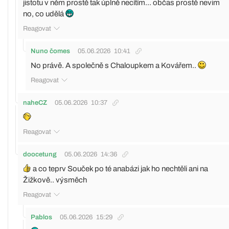
jistotu v něm prostě tak úplně necítím... občas prostě nevim
no, co udělá
Reagovat
Nuno čomes
05.06.2026
10:41
No právě. A společně s Chaloupkem a Kovářem..
Reagovat
naheCZ
05.06.2026
10:37
Reagovat
doocetung
05.06.2026
14:36
a co teprv Souček po té anabázi jak ho nechtěli ani na
Žižkově.. výsměch
Reagovat
Pablos
05.06.2026
15:29