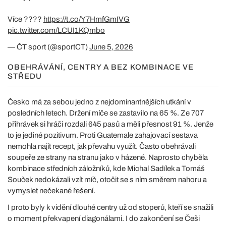
Více ????
https://t.co/Y7HmfGmIVG
pic.twitter.com/LCUI1KQmbo
— ČT sport (@sportCT)
June 5, 2026
OBEHRÁVÁNÍ, CENTRY A BEZ KOMBINACE VE
STŘEDU
Česko má za sebou jedno z nejdominantnějších utkání v
posledních letech. Držení míče se zastavilo na 65 %. Ze 707
přihrávek si hráči rozdali 645 pasů a měli přesnost 91 %. Jenže
to je jediné pozitivum. Proti Guatemale zahajovací sestava
nemohla najít recept, jak převahu využít. Často obehrávali
soupeře ze strany na stranu jako v házené. Naprosto chyběla
kombinace středních záložníků, kde Michal Sadílek a Tomáš
Souček nedokázali vzít míč, otočit se s ním směrem nahoru a
vymyslet nečekané řešení.
I proto byly k vidění dlouhé centry už od stoperů, kteří se snažili
o moment překvapení diagonálami. I do zakončení se Češi