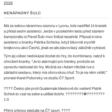
2026
NENÁPADNÝ ŠULC
Má za sebou náramnou sezonu v Lyonu, kde nastřílel 14 branek
a přidal sedm asistencí. Jenže v posledním testu před startem
šampionátu si Pavel Šulc moc fotbal nezahrál. Připsal si sice
asistenci u branky Patrika Schicka, když šikovně zrychlil
brejkovou akci Čechů, jinak se ale plavovlasý záložník vytrácel.
Tým jej vůbec nedokázal dostat do hry, do kombinace, natož k
ohrožení branky. "Je to alarmující pro trenéry, protože se
opravdu nedostal do hry. Možná se i Adam Hložek rve o
základní sestavu, který má obrovskou chuť. To je na něm vidět,"
pronesl Karel Poborský ve studiu ČT Sport.
???? Česko jde proti Guatemale bleskově do vedení! Patrik
Schick to vzal na sebe a udělal dobře. ????????⚽️????????
1:0
Přímý přenos sledujte na ČT sport. ????