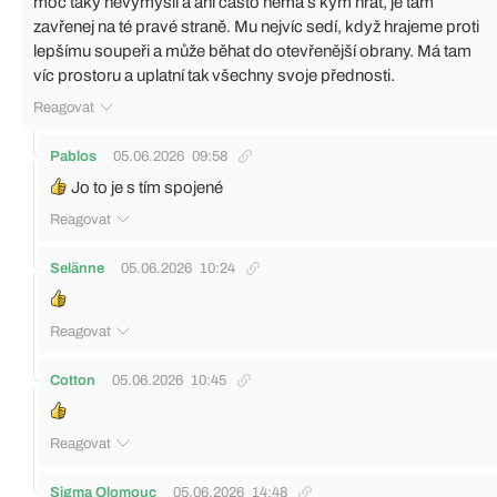
moc taky nevymyslí a ani často nemá s kým hrát, je tam
zavřenej na té pravé straně. Mu nejvíc sedí, když hrajeme proti
lepšímu soupeři a může běhat do otevřenější obrany. Má tam
víc prostoru a uplatní tak všechny svoje přednosti.
Reagovat
Pablos
05.06.2026
09:58
Jo to je s tím spojené
Reagovat
Selänne
05.06.2026
10:24
Reagovat
Cotton
05.06.2026
10:45
Reagovat
Sigma Olomouc
05.06.2026
14:48