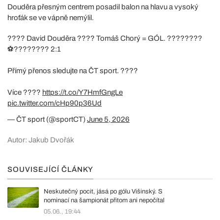
Douděra přesným centrem posadil balon na hlavu a vysoký
hroťák se ve vápně nemýlil.
???? David Douděra ???? Tomáš Chorý = GÓL. ????????
⚽️???????? 2:1
Přímý přenos sledujte na ČT sport. ????
Více ????
https://t.co/Y7HmfGngLe
pic.twitter.com/cHp90p36Ud
— ČT sport (@sportCT)
June 5, 2026
Autor: Jakub Dvořák
SOUVISEJÍCÍ ČLÁNKY
Neskutečný pocit, jásá po gólu Višinský. S
nominací na šampionát přitom ani nepočítal
05.06., 19:44