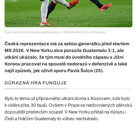
Šulc odehrál proti Guatemale poločas (© MAGN IMAGES via Reuters)
Česká reprezentace má za sebou generálku před startem
MS 2026. V New Yorku sice porazila Guatemalu 3:1, ale
utkání ukázalo, že tým musí do úvodního zápasu s Jižní
Koreou pracovat na spoustě nedorazů v defenzivě a také
najít způsob, jak oživit oporu Pavla Šulce (25).
DŮRAZNÁ HRA FUNGUJE
Bylo to téma už přípravného utkání doma s Kosovem, kde bylo
k vidění přes 30 faulů. Ovšem v Praze se nedovolených zákroků
dopouštěl především soupeř. V New Yorku přidali na důrazu i
Češi a hráčům Guatemaly to vůbec nechutnalo.