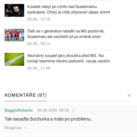
Koubek nebyl po výhře nad Guatemalou
spokojený. Chorý je vždy připraven zápas zlomit
05.06., 10:15
Češi se v generálce naladili na MS pozitivně,
Guatemalu ale sestřelili až po změně stran
05.06., 08:14
Neznámý soupeř jako zkouška před MS. Na
turnaji nesmíme nikoho podcenit, varuje Jarolím
04.06., 17:46
KOMENTÁŘE (97)
BaggioRoberto
05.06.2026
08:39
Tak nasaďte Sochurka a máte po problému.
Reagovat