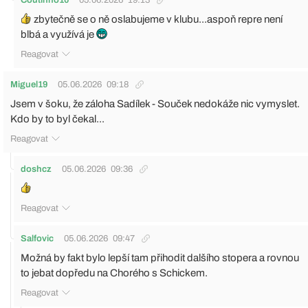
zbytečně se o ně oslabujeme v klubu...aspoň repre není
blbá a využívá je
Reagovat
Miguel19
05.06.2026
09:18
Jsem v šoku, že záloha Sadílek - Souček nedokáže nic vymyslet.
Kdo by to byl čekal...
Reagovat
doshcz
05.06.2026
09:36
Reagovat
Salfovic
05.06.2026
09:47
Možná by fakt bylo lepší tam přihodit dalšího stopera a rovnou
to jebat dopředu na Chorého s Schickem.
Reagovat