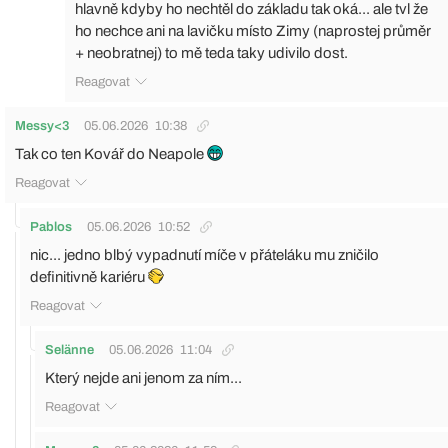
hlavně kdyby ho nechtěl do základu tak oká... ale tvl že
ho nechce ani na lavičku místo Zimy (naprostej průměr
+ neobratnej) to mě teda taky udivilo dost.
Reagovat
Messy<3
05.06.2026
10:38
Tak co ten Kovář do Neapole
Reagovat
Pablos
05.06.2026
10:52
nic... jedno blbý vypadnutí míče v přáteláku mu zničilo
definitivně kariéru
Reagovat
Selänne
05.06.2026
11:04
Který nejde ani jenom za ním...
Reagovat