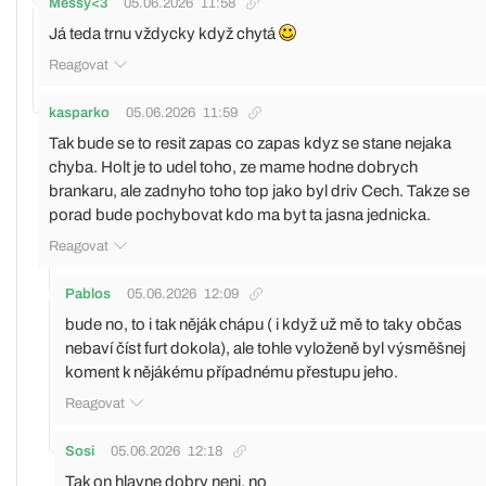
Messy<3
05.06.2026
11:58
Já teda trnu vždycky když chytá
Reagovat
kasparko
05.06.2026
11:59
Tak bude se to resit zapas co zapas kdyz se stane nejaka
chyba. Holt je to udel toho, ze mame hodne dobrych
brankaru, ale zadnyho toho top jako byl driv Cech. Takze se
porad bude pochybovat kdo ma byt ta jasna jednicka.
Reagovat
Pablos
05.06.2026
12:09
bude no, to i tak něják chápu ( i když už mě to taky občas
nebaví číst furt dokola), ale tohle vyloženě byl výsměšnej
koment k nějákému případnému přestupu jeho.
Reagovat
Sosi
05.06.2026
12:18
Tak on hlavne dobry neni, no