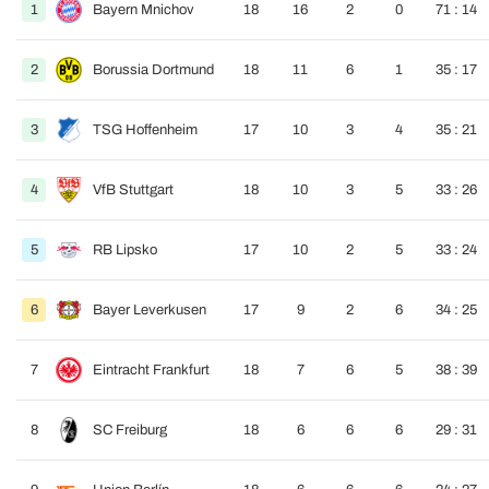
1
Bayern Mnichov
18
16
2
0
71 : 14
2
Borussia Dortmund
18
11
6
1
35 : 17
3
TSG Hoffenheim
17
10
3
4
35 : 21
4
VfB Stuttgart
18
10
3
5
33 : 26
5
RB Lipsko
17
10
2
5
33 : 24
6
Bayer Leverkusen
17
9
2
6
34 : 25
7
Eintracht Frankfurt
18
7
6
5
38 : 39
8
SC Freiburg
18
6
6
6
29 : 31