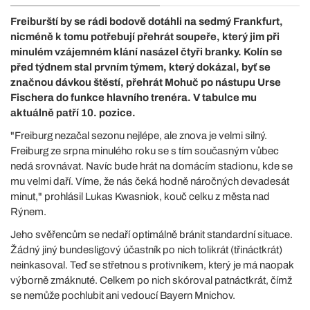
Freiburští by se rádi bodově dotáhli na sedmý Frankfurt,
nicméně k tomu potřebují přehrát soupeře, který jim při
minulém vzájemném klání nasázel čtyři branky. Kolín se
před týdnem stal prvním týmem, který dokázal, byť se
značnou dávkou štěstí, přehrát Mohuč po nástupu Urse
Fischera do funkce hlavního trenéra. V tabulce mu
aktuálně patří 10. pozice.
"Freiburg nezačal sezonu nejlépe, ale znova je velmi silný.
Freiburg ze srpna minulého roku se s tím současným vůbec
nedá srovnávat. Navíc bude hrát na domácím stadionu, kde se
mu velmi daří. Víme, že nás čeká hodně náročných devadesát
minut," prohlásil Lukas Kwasniok, kouč celku z města nad
Rýnem.
Jeho svěřencům se nedaří optimálně bránit standardní situace.
Žádný jiný bundesligový účastník po nich tolikrát (třináctkrát)
neinkasoval. Teď se střetnou s protivníkem, který je má naopak
výborně zmáknuté. Celkem po nich skóroval patnáctkrát, čímž
se nemůže pochlubit ani vedoucí Bayern Mnichov.