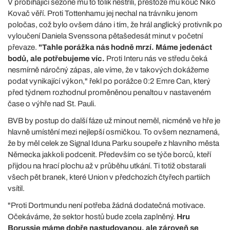
V probíhající sezoně mu to tolik nestřílí, přestože mu kouč Niko
Kovač věří. Proti Tottenhamu jej nechal na trávníku jenom
poločas, což bylo ovšem dáno i tím, že hrál anglický protivník po
vyloučení Daniela Svenssona pětašedesát minut v početní
převaze.
"Tahle porážka nás hodně mrzí. Máme jedenáct
bodů, ale potřebujeme víc.
Proti Interu nás ve středu čeká
nesmírně náročný zápas, ale víme, že v takových dokážeme
podat vynikající výkon," řekl po porážce 0:2 Emre Can, který
před týdnem rozhodnul proměněnou penaltou v nastaveném
čase o výhře nad St. Pauli.
BVB by postup do další fáze už minout neměl, nicméně ve hře je
hlavně umístění mezi nejlepší osmičkou. To ovšem neznamená,
že by měl celek ze Signal Iduna Parku soupeře z hlavního města
Německa jakkoli podcenit. Především co se týče borců, kteří
přijdou na hrací plochu až v průběhu utkání. Ti totiž obstarali
všech pět branek, které Union v předchozích čtyřech partiích
vsítil.
"Proti Dortmundu není potřeba žádná dodatečná motivace.
Očekáváme, že sektor hostů bude zcela zaplněný.
Hru
Borussie máme dobře nastudovanou, ale zároveň se