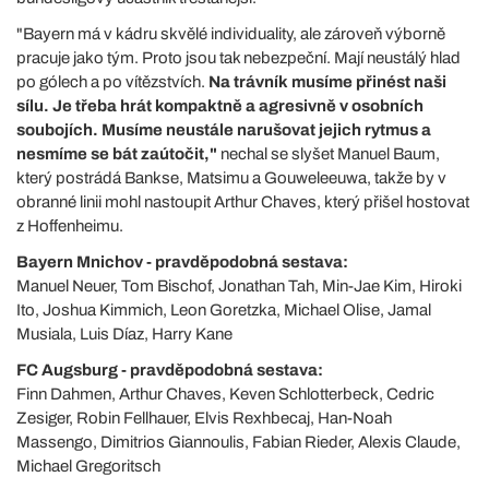
"Bayern má v kádru skvělé individuality, ale zároveň výborně
pracuje jako tým. Proto jsou tak nebezpeční. Mají neustálý hlad
po gólech a po vítězstvích.
Na trávník musíme přinést naši
sílu. Je třeba hrát kompaktně a agresivně v osobních
soubojích. Musíme neustále narušovat jejich rytmus a
nesmíme se bát zaútočit,"
nechal se slyšet Manuel Baum,
který postrádá Bankse, Matsimu a Gouweleeuwa, takže by v
obranné linii mohl nastoupit Arthur Chaves, který přišel hostovat
z Hoffenheimu.
Bayern Mnichov - pravděpodobná sestava:
Manuel Neuer, Tom Bischof, Jonathan Tah, Min-Jae Kim, Hiroki
Ito, Joshua Kimmich, Leon Goretzka, Michael Olise, Jamal
Musiala, Luis Díaz, Harry Kane
FC Augsburg - pravděpodobná sestava:
Finn Dahmen, Arthur Chaves, Keven Schlotterbeck, Cedric
Zesiger, Robin Fellhauer, Elvis Rexhbecaj, Han-Noah
Massengo, Dimitrios Giannoulis, Fabian Rieder, Alexis Claude,
Michael Gregoritsch