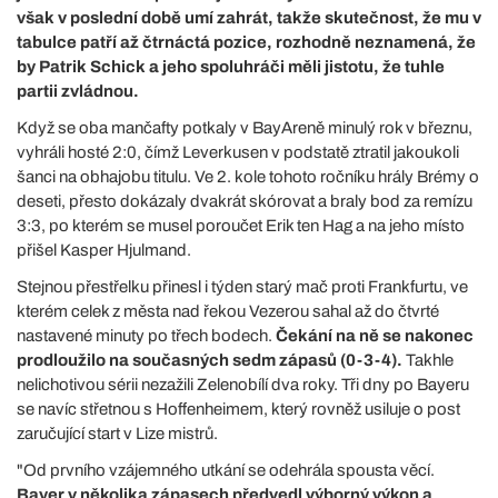
však v poslední době umí zahrát, takže skutečnost, že mu v
tabulce patří až čtrnáctá pozice, rozhodně neznamená, že
by Patrik Schick a jeho spoluhráči měli jistotu, že tuhle
partii zvládnou.
Když se oba mančafty potkaly v BayAreně minulý rok v březnu,
vyhráli hosté 2:0, čímž Leverkusen v podstatě ztratil jakoukoli
šanci na obhajobu titulu. Ve 2. kole tohoto ročníku hrály Brémy o
deseti, přesto dokázaly dvakrát skórovat a braly bod za remízu
3:3, po kterém se musel poroučet Erik ten Hag a na jeho místo
přišel Kasper Hjulmand.
Stejnou přestřelku přinesl i týden starý mač proti Frankfurtu, ve
kterém celek z města nad řekou Vezerou sahal až do čtvrté
nastavené minuty po třech bodech.
Čekání na ně se nakonec
prodloužilo na současných sedm zápasů (0-3-4).
Takhle
nelichotivou sérii nezažili Zelenobílí dva roky. Tři dny po Bayeru
se navíc střetnou s Hoffenheimem, který rovněž usiluje o post
zaručující start v Lize mistrů.
"Od prvního vzájemného utkání se odehrála spousta věcí.
Bayer v několika zápasech předvedl výborný výkon a