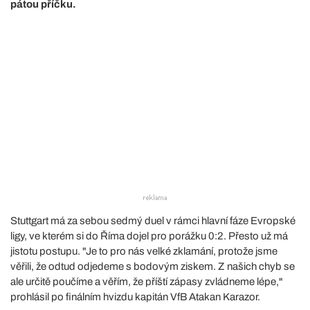
pátou příčku.
Stuttgart má za sebou sedmý duel v rámci hlavní fáze Evropské
ligy, ve kterém si do Říma dojel pro porážku 0:2. Přesto už má
jistotu postupu. "Je to pro nás velké zklamání, protože jsme
věřili, že odtud odjedeme s bodovým ziskem. Z našich chyb se
ale určitě poučíme a věřím, že příští zápasy zvládneme lépe,"
prohlásil po finálním hvizdu kapitán VfB Atakan Karazor.