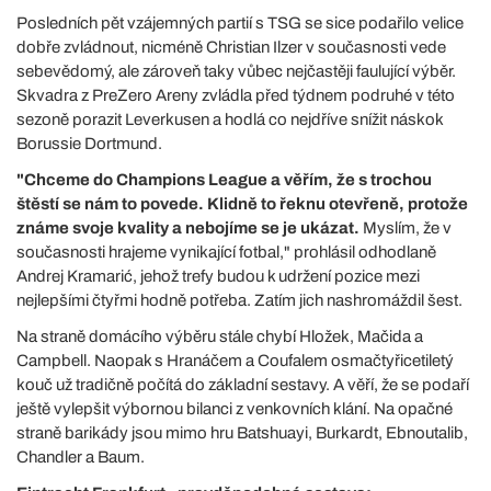
Posledních pět vzájemných partií s TSG se sice podařilo velice
dobře zvládnout, nicméně Christian Ilzer v současnosti vede
sebevědomý, ale zároveň taky vůbec nejčastěji faulující výběr.
Skvadra z PreZero Areny zvládla před týdnem podruhé v této
sezoně porazit Leverkusen a hodlá co nejdříve snížit náskok
Borussie Dortmund.
"Chceme do Champions League a věřím, že s trochou
štěstí se nám to povede. Klidně to řeknu otevřeně, protože
známe svoje kvality a nebojíme se je ukázat.
Myslím, že v
současnosti hrajeme vynikající fotbal," prohlásil odhodlaně
Andrej Kramarić, jehož trefy budou k udržení pozice mezi
nejlepšími čtyřmi hodně potřeba. Zatím jich nashromáždil šest.
Na straně domácího výběru stále chybí Hložek, Mačida a
Campbell. Naopak s Hranáčem a Coufalem osmačtyřicetiletý
kouč už tradičně počítá do základní sestavy. A věří, že se podaří
ještě vylepšit výbornou bilanci z venkovních klání. Na opačné
straně barikády jsou mimo hru Batshuayi, Burkardt, Ebnoutalib,
Chandler a Baum.