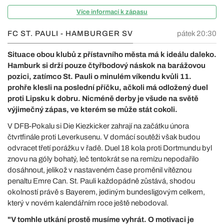
Více informací k zápasu
FC ST. PAULI - HAMBURGER SV
pátek 20:30
Situace obou klubů z přístavního města má k ideálu daleko.
Hamburk si drží pouze čtyřbodový náskok na barážovou
pozici, zatímco St. Pauli o minulém víkendu kvůli 11.
prohře klesli na poslední příčku, ačkoli má odložený duel
proti Lipsku k dobru. Nicméně derby je všude na světě
výjimečný zápas, ve kterém se může stát cokoli.
V DFB-Pokalu si Die Kiezkicker zahrají na začátku února
čtvrtfinále proti Leverkusenu. V domácí soutěži však budou
odvracet třetí porážku v řadě. Duel 18 kola proti Dortmundu byl
znovu na góly bohatý, leč tentokrát se na remízu nepodařilo
dosáhnout, jelikož v nastaveném čase proměnil vítěznou
penaltu Emre Can. St. Pauli každopádně zůstává, shodou
okolností právě s Bayerem, jediným bundesligovým celkem,
který v novém kalendářním roce ještě nebodoval.
"V tomhle utkání prostě musíme vyhrát. O motivaci je