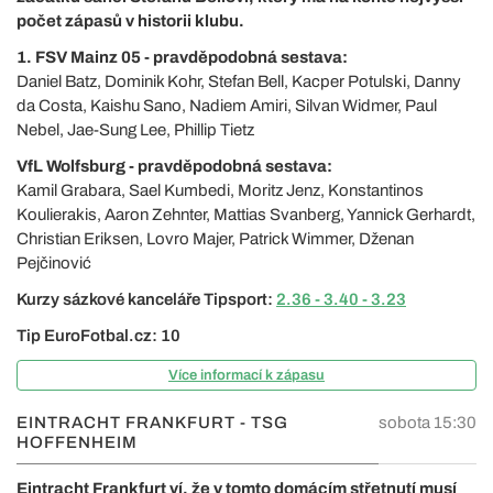
počet zápasů v historii klubu.
1. FSV Mainz 05 - pravděpodobná sestava:
Daniel Batz, Dominik Kohr, Stefan Bell, Kacper Potulski, Danny
da Costa, Kaishu Sano, Nadiem Amiri, Silvan Widmer, Paul
Nebel, Jae-Sung Lee, Phillip Tietz
VfL Wolfsburg - pravděpodobná sestava:
Kamil Grabara, Sael Kumbedi, Moritz Jenz, Konstantinos
Koulierakis, Aaron Zehnter, Mattias Svanberg, Yannick Gerhardt,
Christian Eriksen, Lovro Majer, Patrick Wimmer, Dženan
Pejčinović
Kurzy sázkové kanceláře Tipsport:
2.36 - 3.40 - 3.23
Tip EuroFotbal.cz: 10
Více informací k zápasu
EINTRACHT FRANKFURT - TSG
sobota 15:30
HOFFENHEIM
Eintracht Frankfurt ví, že v tomto domácím střetnutí musí