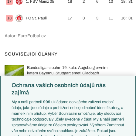
17
1. FSV Mainz 05
18
2
6
10
18 : 31
18
FC St. Pauli
17
3
3
11
16 : 31
Autor: EuroFotbal.cz
SOUVISEJÍCÍ ČLÁNKY
Bundesliga - souhrn 19. kola: Augsburg prvním
katem Bayernu, Stuttgart smetl Gladbach
25.01., 19:34
Ochrana vašich osobních údajů nás
zajímá
My a naši partneři
999
ukládáme do vašeho zařízení osobní
KOMENTÁŘE (13)
údaje, jako jsou údaje o prohlížení nebo jedinečné identifikátory, a
máme k nim přístup. Výběr Souhlasím umožňuje, aby sledovací
technologie podporovaly účely uvedené v části My a naši partneři
Rudnevs
23.01.2026
14:37
zpracováváme údaje za účelem poskytování. Výběrem Zamítnout
Je smutné, že jediný klub, ktorý má gule a status na to, doviesť
vše nebo odvoláním svého souhlasu je zakážete. Pokud jsou