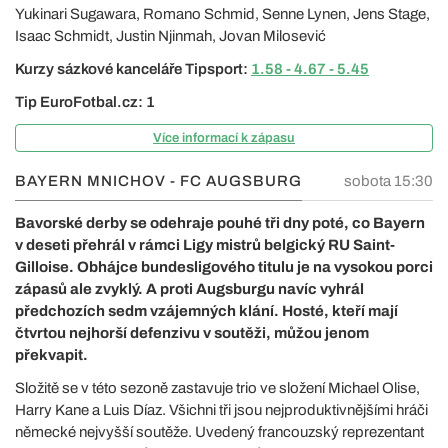
Yukinari Sugawara, Romano Schmid, Senne Lynen, Jens Stage,
Isaac Schmidt, Justin Njinmah, Jovan Milosević
Kurzy sázkové kanceláře Tipsport:
1.58 - 4.67 - 5.45
Tip EuroFotbal.cz: 1
Více informací k zápasu
BAYERN MNICHOV - FC AUGSBURG
sobota 15:30
Bavorské derby se odehraje pouhé tři dny poté, co Bayern
v deseti přehrál v rámci Ligy mistrů belgický RU Saint-
Gilloise. Obhájce bundesligového titulu je na vysokou porci
zápasů ale zvyklý. A proti Augsburgu navíc vyhrál
předchozích sedm vzájemných klání. Hosté, kteří mají
čtvrtou nejhorší defenzivu v soutěži, můžou jenom
překvapit.
Složitě se v této sezoně zastavuje trio ve složení Michael Olise,
Harry Kane a Luis Díaz. Všichni tři jsou nejproduktivnějšími hráči
německé nejvyšší soutěže. Uvedený francouzský reprezentant