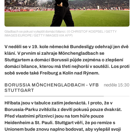
Gladbach se pokusí vylepšit domácí bilanci. (© CHRISTOF KOEPSEL / GETTY
IMAGES EUROPE / GETTY IMAGES VIA AFP)
V neděli se v 19. kole německé Bundesligy odehrají jen dvě
klání. V prvním si zahraje Mönchengladbach se
Stuttgartem a domácí Borussii půjde zejména o zlepšení
domácí bilance, kterou má třetí nejhorší v soutěži. Los proti
sobě svede také Freiburg a Kolín nad Rýnem.
BORUSSIA MÖNCHENGLADBACH - VFB
neděle 15:30
STUTTGART
Hříbata jsou v tabulce zatím jedenáctá. I proto, že v
Borussia-Parku zvítězila z devíti pokusů pouze dvakrát.
Před vlastními příznivci jsou na tom hůře pouze
Heidenheim a St. Pauli. Stuttgart věří, že po remíze s
Unionem bude znovu naplno bodovat, aby vylepšil svoji