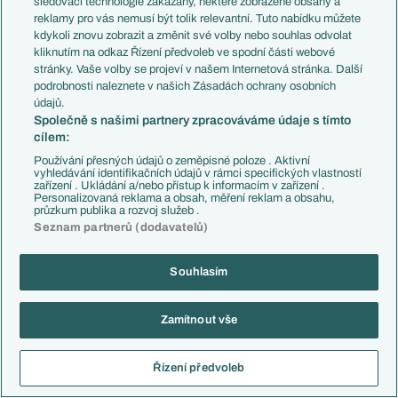
sledovací technologie zakázány, některé zobrazené obsahy a
poriadnu zimnú posilu, hrá druhú ligu
reklamy pro vás nemusí být tolik relevantní. Tuto nabídku můžete
Reagovat
kdykoli znovu zobrazit a změnit své volby nebo souhlas odvolat
kliknutím na odkaz Řízení předvoleb ve spodní části webové
vladino10
24.01.2026
17:27
stránky. Vaše volby se projeví v našem Internetová stránka. Další
podrobnosti naleznete v našich Zásadách ochrany osobních
údajů.
Reagovat
Společně s našimi partnery zpracováváme údaje s tímto
cílem:
Cotton
24.01.2026
17:03
Používání přesných údajů o zeměpisné poloze . Aktivní
vyhledávání identifikačních údajů v rámci specifických vlastností
Snad to ohlašování verdiktů do mikrofonu bude i na MS
zařízení . Ukládání a/nebo přístup k informacím v zařízení .
Personalizovaná reklama a obsah, měření reklam a obsahu,
Reagovat
průzkum publika a rozvoj služeb .
Seznam partnerů (dodavatelů)
Jardman
24.01.2026
17:04
Tah červená ne?
Souhlasím
Reagovat
Zamítnout vše
Jardman
24.01.2026
17:07
Urbig pěkně, sem tam zachytá, noha dobra, ale že by to byla
Řízení předvoleb
nějaká opora se říci nedá