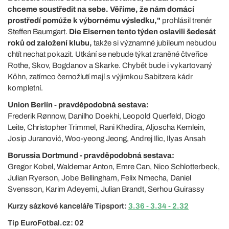
chceme soustředit na sebe. Věříme, že nám domácí
prostředí pomůže k výbornému výsledku,"
prohlásil trenér
Steffen Baumgart.
Die Eisernen tento týden oslavili šedesát
roků od založení klubu,
takže si významné jubileum nebudou
chtít nechat pokazit. Utkání se nebude týkat zraněné čtveřice
Rothe, Skov, Bogdanov a Skarke. Chybět bude i vykartovaný
Köhn, zatímco černožlutí mají s výjimkou Sabitzera kádr
kompletní.
Union Berlín - pravděpodobná sestava:
Frederik Rønnow, Danilho Doekhi, Leopold Querfeld, Diogo
Leite, Christopher Trimmel, Rani Khedira, Aljoscha Kemlein,
Josip Juranović, Woo-yeong Jeong, Andrej Ilic, Ilyas Ansah
Borussia Dortmund - pravděpodobná sestava:
Gregor Kobel, Waldemar Anton, Emre Can, Nico Schlotterbeck,
Julian Ryerson, Jobe Bellingham, Felix Nmecha, Daniel
Svensson, Karim Adeyemi, Julian Brandt, Serhou Guirassy
Kurzy sázkové kanceláře Tipsport:
3.36 - 3.34 - 2.32
Tip EuroFotbal.cz: 02