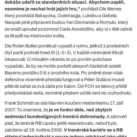
dokáže udeřit ze standardních situací. Abychom uspěli,
nesmíme je nechat hrát jejich hru,"
prohlásil Ole Werner,
který postrádá Bakayoka, Ouédraoga, Lukebu a Gebela.
Naopak plně připravení budou Yan Diomande a Romulo, který
se snaží upoutat pozornost Carla Ancelottiho, aby si v létě zahrál
za Brazílii na mistrovství světa.
Die Roten Bullen poněkud vypadli z rytmu, jelikož z posledních
čtyř partií prohráli hned tři (1-0-3). V každé minimálně třikrát
inkasovali. O minulém víkendu to po prvním poločase
vypadalo, že by se mohlo podařit alespoň částečně oplatit
Bayernu porážku 0:6 z úvodního kola. Po změně stran však
defenziva víceméně přestala fungovat a Péter Gulácsi musel
pětkrát sahat za svá záda pro balon. Od FCH se takový příděl
předpokládat nedá, nicméně předem určitě není nic rozhodnuto.
Frank Schmidt se stal hlavním koučem Heidenheimu 17. září
2007. To znamená, že
je ve funkci déle, než zbylých
sedmnáct bundesligových trenérů dohromady.
A zároveň
platí, že tenkrát RB Lipsko ještě neexistovalo, neboť bylo
založeno až 19. května 2009.
V trenérské kariéře se s RB
střetnul jedenáctkrát a pouze jednou odcházel jako vítěz.