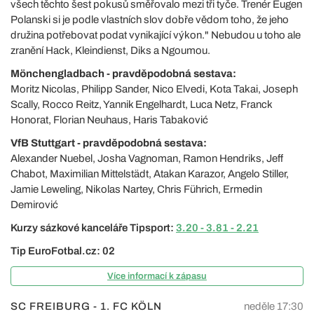
všech těchto šest pokusů směřovalo mezi tři tyče. Trenér Eugen
Polanski si je podle vlastních slov dobře vědom toho, že jeho
družina potřebovat podat vynikající výkon." Nebudou u toho ale
zranění Hack, Kleindienst, Diks a Ngoumou.
Mönchengladbach - pravděpodobná sestava:
Moritz Nicolas, Philipp Sander, Nico Elvedi, Kota Takai, Joseph
Scally, Rocco Reitz, Yannik Engelhardt, Luca Netz, Franck
Honorat, Florian Neuhaus, Haris Tabaković
VfB Stuttgart - pravděpodobná sestava:
Alexander Nuebel, Josha Vagnoman, Ramon Hendriks, Jeff
Chabot, Maximilian Mittelstädt, Atakan Karazor, Angelo Stiller,
Jamie Leweling, Nikolas Nartey, Chris Führich, Ermedin
Demirović
Kurzy sázkové kanceláře Tipsport:
3.20 - 3.81 - 2.21
Tip EuroFotbal.cz: 02
Více informací k zápasu
SC FREIBURG - 1. FC KÖLN
neděle 17:30