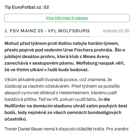
Tip EuroFotbal.cz: 02
Více informací k zápasu
1. FSV MAINZ 05 - VFL WOLFSBURG
sobota 15:30
Mohuč před týdnem proti Kolínu nebyla horším týmem,
přesto poprvé pod vedením Urse Fischera prohrála. Šlo o
jubilejní desátou prohru, která klub z Mewa Areny
zanechává v sestupovém pásmu. Wolfsburg naopak věří,
že ve třetím utkání v řadě bude bodovat.
Vlkům aktuálně patří dvanáctá pozice, což znamená, že
zůstávají za vlastním očekáváním. Před týdnem se podařilo
alespoň vyrovnat střetnutí s Heidenheimem, kterému patří
barážová příčka. Teď se VfL pokusí využít faktu, že
die
Nullfünfer na domácím stadionu uhráli zatím pouhých šest
bodů, tedy nejméně ze všech osmnácti bundesligových
účastníků.
Trenér Daniel Bauer nemá k dispozici důležité hráče. Pro zranění