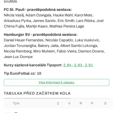
soutěže.
FC St. Pauli - pravděpodobná sestava:
Nikola Vasilj, Adam Dzwigala, Hauke Wahl, Karol Mets,
Arkadiusz Pyrka, James Sands, Eric Smith, Lars Ritzka, Joel
Chima Fujita, Martijn Kaars, Mathias Pereira Lage
Hamburger SV - pravděpodobná sestava:
Daniel Heuer Fernandes, Nicolás Capaldo, Luka Vuskovic,
Jordan Torunarigha, Bakery Jatta, Albert Sambi Lokonga,
Nicolai Remberg, Miro Muheim, Fábio Vieira, Damion Downs,
Jean-Luc Dompe
Kurzy sázkové kanceláře Tipsport:
2.94 - 2.93 - 2.91
Tip EuroFotbal.cz: 10
Více informací k zápasu
TABULKA PŘED ZAČÁTKEM KOLA
Tým
Z
V
R
P
S