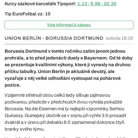
Kurzy sázkové kanceláře Tipsport:
1.13 - 9.96 - 20.30
Tip EuroFotbal.cz: 10
Více informací k zápasu
UNION BERLÍN - BORUSSIA DORTMUND
sobota 18:30
Borussia Dortmund v tomto ročníku zatím jenom jednou
prohrála, a to před jedenácti duely s Bayernem. Od té doby
se prezentuje kvalitními výkony, které ji vynesly na druhou
příčku tabulky. Union Berlín je aktuálně devátý, ale
vyzařuje z něj velké odhodlání vystoupat na pohárové
pozice.
Vzájemné střetnutí obou celků tedy slibuje zajímavou
podívanou, přestože v předchozích dvou vyhrála pokaždé
Borussia. Na die Eisernen má ty nejlepší vzpomínky Serhou
Guirassy. Guinejský útočník se v srpnu při výhře 3:0 prosadil
dvakrát a v únoru při debaklu 6:0 zaznamenal dokonce čtyři
branky svého týmu.