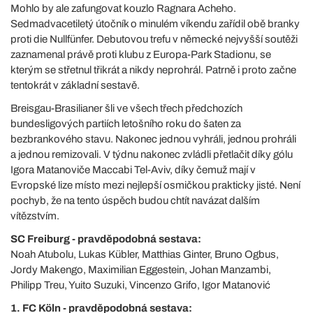
Mohlo by ale zafungovat kouzlo Ragnara Acheho.
Sedmadvacetiletý útočník o minulém víkendu zařídil obě branky
proti die Nullfünfer. Debutovou trefu v německé nejvyšší soutěži
zaznamenal právě proti klubu z Europa-Park Stadionu, se
kterým se střetnul třikrát a nikdy neprohrál. Patrně i proto začne
tentokrát v základní sestavě.
Breisgau-Brasilianer šli ve všech třech předchozích
bundesligových partiích letošního roku do šaten za
bezbrankového stavu. Nakonec jednou vyhráli, jednou prohráli
a jednou remizovali. V týdnu nakonec zvládli přetlačit díky gólu
Igora Matanoviče Maccabi Tel-Aviv, díky čemuž mají v
Evropské lize místo mezi nejlepší osmičkou prakticky jisté. Není
pochyb, že na tento úspěch budou chtít navázat dalším
vítězstvím.
SC Freiburg - pravděpodobná sestava:
Noah Atubolu, Lukas Kübler, Matthias Ginter, Bruno Ogbus,
Jordy Makengo, Maximilian Eggestein, Johan Manzambi,
Philipp Treu, Yuito Suzuki, Vincenzo Grifo, Igor Matanović
1. FC Köln - pravděpodobná sestava: