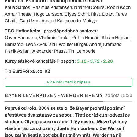
Eintracht Frankfurt - pravděpodobná sestava:
Kauã Santos, Rasmus Kristensen, Nnamdi Collins, Robin Koch,
Arthur Theate, Hugo Larsson, Ellyes Skhiri, Ritsu Doan, Fares
Chaibi, Can Uzun, Arnaud Kalimuendo-Muinga
TSG Hoffenheim - pravděpodobná sestava:
Oliver Baumann, Vladimír Coufal, Robin Hranáč, Albian Hajdari,
Bernardo, Leon Avdullahu, Wouter Burger, Andrej Kramarić,
Fisnik Asllani, Alexander Prass, Tim Lemperle
Kurzy sázkové kanceláře Tipsport:
3.12 - 3.72 - 2.28
Tip EuroFotbal.cz: 02
Více informací k zápasu
BAYER LEVERKUSEN - WERDER BRÉMY
sobota 15:30
Poprvé od roku 2004 se stalo, že Bayer prohrál po zimní
přestávce dva zápasy za sebou. Třetí porážku si odvezl ze
stadionu Olympiakosu v rámci Ligy mistrů. Může být tedy
vlastně rád za odložený duel s Hamburkem. Die Werself
jsou zatím šestí a potřebují nutně vyhrát. Werder na ně