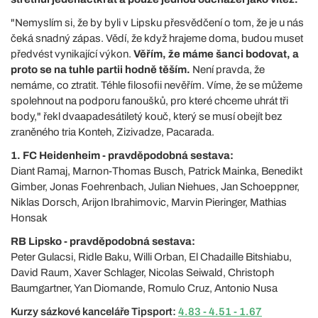
"Nemyslím si, že by byli v Lipsku přesvědčení o tom, že je u nás
čeká snadný zápas. Vědí, že když hrajeme doma, budou muset
předvést vynikající výkon.
Věřím, že máme šanci bodovat, a
proto se na tuhle partii hodně těším.
Není pravda, že
nemáme, co ztratit. Téhle filosofii nevěřím. Víme, že se můžeme
spolehnout na podporu fanoušků, pro které chceme uhrát tři
body," řekl dvaapadesátiletý kouč, který se musí obejít bez
zraněného tria Konteh, Zizivadze, Pacarada.
1. FC Heidenheim - pravděpodobná sestava:
Diant Ramaj, Marnon-Thomas Busch, Patrick Mainka, Benedikt
Gimber, Jonas Foehrenbach, Julian Niehues, Jan Schoeppner,
Niklas Dorsch, Arijon Ibrahimovic, Marvin Pieringer, Mathias
Honsak
RB Lipsko - pravděpodobná sestava:
Peter Gulacsi, Ridle Baku, Willi Orban, El Chadaille Bitshiabu,
David Raum, Xaver Schlager, Nicolas Seiwald, Christoph
Baumgartner, Yan Diomande, Romulo Cruz, Antonio Nusa
Kurzy sázkové kanceláře Tipsport:
4.83 - 4.51 - 1.67