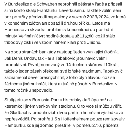
V Bundeslize die Schwaben neprohráli pětkrát v řadě a připsali
si na konto skalp Frankfurtu i Leverkusenu. Takhle kvalitní sérii
bez porážky předvedli naposledy v sezoně 2023/2024, ve které
v konečném zúčtování obsadili druhou příčku. Letos má
Hoenessova skvadra problém s koncentrací do poslední
minuty. Ve finální čtvrt hodině dostala už 11 gólů, což ji stálo
tříbodový zisk i ve vzpomínaném klání proti Unionu.
Na obou stranách barikády nastoupí jeden vynikající útočník.
Jak Denis Undav, tak Haris Tabakovič jsou navíc velmi
produktivní. První jmenovaný ve 14 duelech skóroval 10krát,
takže o jeden zásah překonal své loňské maximum. Tabakovič
zaznamenal devět přesných tref, z toho čtyři hlavou, což se
žádnému jinému hráči, který aktuálně působí v Bundeslize, v
tomto ročníku nepovedlo.
Stuttgartu se v Borussia-Parku historicky daří lépe než na
kterémkoli jiném venkovním stadionu. O to více si můžou věřit,
že Gladbach v předchozích dvou partiích herně ani výsledkově
nepřesvědčil. Po prohře 1:5 s Hoffenheimem pouze remizoval v
Hamburku, kde jej domácí přestříleli v poměru 27:6, přičemž