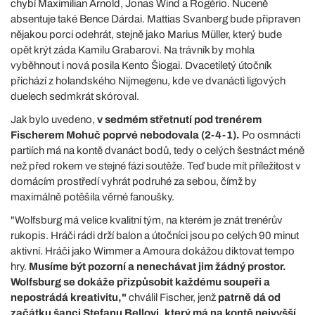
chybí Maximilian Arnold, Jonas Wind a Rogério. Nuceně
absentuje také Bence Dárdai. Mattias Svanberg bude připraven
nějakou porci odehrát, stejně jako Marius Müller, který bude
opět krýt záda Kamilu Grabarovi. Na trávník by mohla
vyběhnout i nová posila Kento Šiogai. Dvacetiletý útočník
přichází z holandského Nijmegenu, kde ve dvanácti ligových
duelech sedmkrát skóroval.
Jak bylo uvedeno,
v sedmém střetnutí pod trenérem
Fischerem Mohuč poprvé nebodovala (2-4-1).
Po osmnácti
partiích má na kontě dvanáct bodů, tedy o celých šestnáct méně
než před rokem ve stejné fázi soutěže. Teď bude mít příležitost v
domácím prostředí vyhrát podruhé za sebou, čímž by
maximálně potěšila věrné fanoušky.
"Wolfsburg má velice kvalitní tým, na kterém je znát trenérův
rukopis. Hráči rádi drží balon a útočníci jsou po celých 90 minut
aktivní. Hráči jako Wimmer a Amoura dokážou diktovat tempo
hry.
Musíme být pozorní a nenechávat jim žádný prostor.
Wolfsburg se dokáže přizpůsobit každému soupeři a
nepostrádá kreativitu,"
chválil Fischer, jenž
patrně dá od
začátku šanci Stefanu Bellovi, který má na kontě nejvyšší