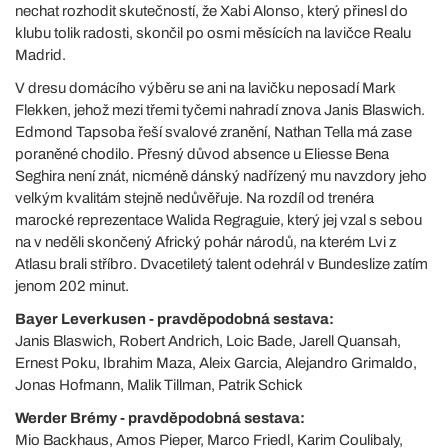
nechat rozhodit skutečností, že Xabi Alonso, který přinesl do
klubu tolik radosti, skončil po osmi měsících na lavičce Realu
Madrid.
V dresu domácího výběru se ani na lavičku neposadí Mark
Flekken, jehož mezi třemi tyčemi nahradí znova Janis Blaswich.
Edmond Tapsoba řeší svalové zranění, Nathan Tella má zase
poraněné chodilo. Přesný důvod absence u Eliesse Bena
Seghira není znát, nicméně dánský nadřízený mu navzdory jeho
velkým kvalitám stejně nedůvěřuje. Na rozdíl od trenéra
marocké reprezentace Walida Regraguie, který jej vzal s sebou
na v neděli skončený Africký pohár národů, na kterém Lvi z
Atlasu brali stříbro. Dvacetiletý talent odehrál v Bundeslize zatím
jenom 202 minut.
Bayer Leverkusen - pravděpodobná sestava:
Janis Blaswich, Robert Andrich, Loic Bade, Jarell Quansah,
Ernest Poku, Ibrahim Maza, Aleix Garcia, Alejandro Grimaldo,
Jonas Hofmann, Malik Tillman, Patrik Schick
Werder Brémy - pravděpodobná sestava:
Mio Backhaus, Amos Pieper, Marco Friedl, Karim Coulibaly,