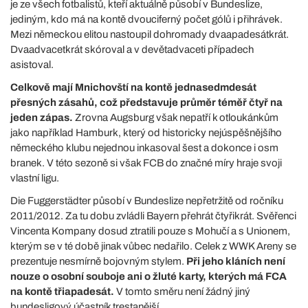
je ze všech fotbalistů, kteří aktuálně působí v Bundeslize,
jediným, kdo má na kontě dvouciferný počet gólů i přihrávek.
Mezi německou elitou nastoupil dohromady dvaapadesátkrát.
Dvaadvacetkrát skóroval a v devětadvaceti případech
asistoval.
Celkově mají Mnichovští na kontě jednasedmdesát
přesných zásahů, což představuje průměr téměř čtyř na
jeden zápas.
Zrovna Augsburg však nepatří k otloukánkům
jako například Hamburk, který od historicky nejúspěšnějšího
německého klubu nejednou inkasoval šest a dokonce i osm
branek. V této sezoně si však FCB do značné míry hraje svoji
vlastní ligu.
Die Fuggerstädter působí v Bundeslize nepřetržitě od ročníku
2011/2012. Za tu dobu zvládli Bayern přehrát čtyřikrát. Svěřenci
Vincenta Kompany dosud ztratili pouze s Mohučí a s Unionem,
kterým se v té době jinak vůbec nedařilo. Celek z WWK Areny se
prezentuje nesmírně bojovným stylem.
Při jeho kláních není
nouze o osobní souboje ani o žluté karty, kterých má FCA
na kontě třiapadesát.
V tomto směru není žádný jiný
bundesligový účastník trestanější.