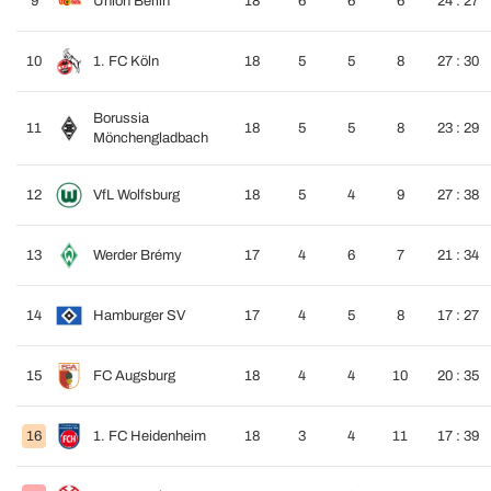
9
Union Berlín
18
6
6
6
24 : 27
10
1. FC Köln
18
5
5
8
27 : 30
Borussia
11
18
5
5
8
23 : 29
Mönchengladbach
12
VfL Wolfsburg
18
5
4
9
27 : 38
13
Werder Brémy
17
4
6
7
21 : 34
14
Hamburger SV
17
4
5
8
17 : 27
15
FC Augsburg
18
4
4
10
20 : 35
16
1. FC Heidenheim
18
3
4
11
17 : 39