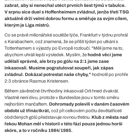
zabrat, aby si nenechal utéct prvních šest týmů v tabulce.
V srpnu sice duel s Hoffenheimem zvládnul, jenže třetí TSG
aktuálně drží velmi dobrou formu a směřuje za svým cílem,
kterým je Liga mistrů.
Co se právě milionářské soutěže týče, Frankfurt v týdnu prohrál
s Karabachem, což znamená, že se příští týden po utkání s
Tottenhamem s výjezdy po Evropě rozloučí. "Měli jsme na to,
abychom uhráli lepší výsledek. Myslím, že
hodně věcí jsme
udělali správně, ale brzy po gólu na 2:1 jsme zase
inkasovali. Musíme pogratulovat soupeři, jak zápas
zvládnul. Dokázal potrestat naše chyby,"
hodnotil po prohře
2:3 obránce Rasmus Kristensen.
Během závěrečné čtvrthodiny inkasovali Orli hned dvakrát.
Vlastně není divu, protože v Bundeslize jsou v tomto směru
nejhorším mančaftem.
Dohromady polevili v daném časovém
období už třináctkrát,
což při celkovém počtu devětatřiceti
obdržených gólů představuje rovnou třetinu.
Klub z města nad
řekou Mohan měl v historii v této fázi pouze jednou horší
skóre, a to v ročníku 1984/1985.