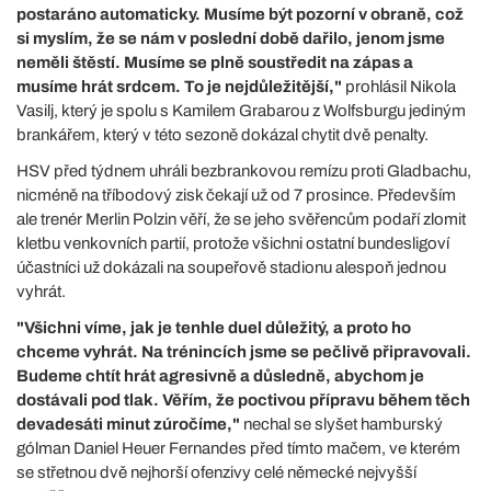
postaráno automaticky. Musíme být pozorní v obraně, což
si myslím, že se nám v poslední době dařilo, jenom jsme
neměli štěstí. Musíme se plně soustředit na zápas a
musíme hrát srdcem. To je nejdůležitější,"
prohlásil Nikola
Vasilj, který je spolu s Kamilem Grabarou z Wolfsburgu jediným
brankářem, který v této sezoně dokázal chytit dvě penalty.
HSV před týdnem uhráli bezbrankovou remízu proti Gladbachu,
nicméně na tříbodový zisk čekají už od 7 prosince. Především
ale trenér Merlin Polzin věří, že se jeho svěřencům podaří zlomit
kletbu venkovních partií, protože všichni ostatní bundesligoví
účastníci už dokázali na soupeřově stadionu alespoň jednou
vyhrát.
"Všichni víme, jak je tenhle duel důležitý, a proto ho
chceme vyhrát. Na trénincích jsme se pečlivě připravovali.
Budeme chtít hrát agresivně a důsledně, abychom je
dostávali pod tlak. Věřím, že poctivou přípravu během těch
devadesáti minut zúročíme,"
nechal se slyšet hamburský
gólman Daniel Heuer Fernandes před tímto mačem, ve kterém
se střetnou dvě nejhorší ofenzivy celé německé nejvyšší