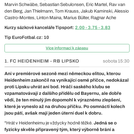
Marvin Schwäbe, Sebastian Sebulonsen, Eric Martel, Rav van
den Berg, Jan Thielmann, Tom Krauss, Jakub Kaminski, Alessio
Castro-Montes, Linton Maina, Marius Bülter, Ragnar Ache
Kurzy sázkové kanceláře Tipsport:
2.00 - 3.75 - 3.83
Tip EuroFotbal.cz: 10
Více informací k zápasu
1. FC HEIDENHEIM - RB LIPSKO
sobota 15:30
Ani v premiérové sezoně mezi německou elitou, kterou
Heidenheim zakončil na vynikající osmé příčce, nedokázal
proti Lipsku uhrát ani bod. Hráči saského klubu se
vzpamatovávají z dalšího přídělu od Bayernu, ale dobře
vědí, že ten minulý jim dopomohl k výraznému zlepšení,
které je vyneslo až na druhou příčku. Po osmnácti kolech
jsou pátí, avšak mají jeden úterní duel k dobru.
"Hrát v Heidenheimu je vždycky hodně těžké.
Jedná se o
fyzicky skvěle připravený tým, který výborně brání a