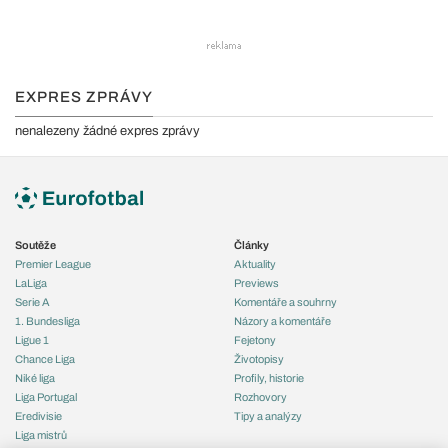
EXPRES ZPRÁVY
nenalezeny žádné expres zprávy
Soutěže
Články
Premier League
Aktuality
LaLiga
Previews
Serie A
Komentáře a souhrny
1. Bundesliga
Názory a komentáře
Ligue 1
Fejetony
Chance Liga
Životopisy
Niké liga
Profily, historie
Liga Portugal
Rozhovory
Eredivisie
Tipy a analýzy
Liga mistrů