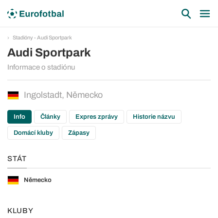
Stadióny - Audi Sportpark
Audi Sportpark
Informace o stadiónu
Ingolstadt, Německo
Info
Články
Expres zprávy
Historie názvu
Domácí kluby
Zápasy
STÁT
Německo
KLUBY