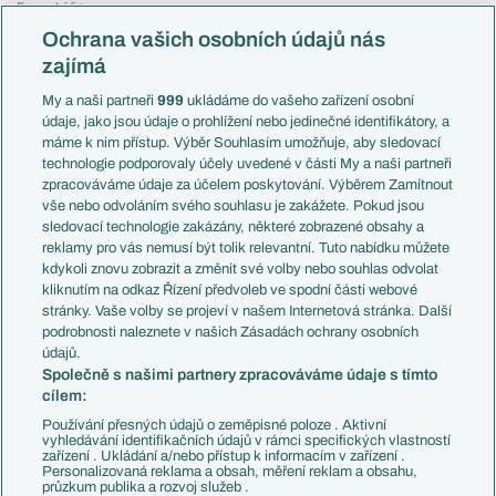
Evropská liga
Reprezentace
Konferenční liga
Česko
Ochrana vašich osobních údajů nás
Mistrovství světa
Slovensko
zajímá
Liga národů
Anglie
Francie
My a naši partneři
999
ukládáme do vašeho zařízení osobní
Témata
Itálie
údaje, jako jsou údaje o prohlížení nebo jedinečné identifikátory, a
Představení týmů MS
Německo
máme k nim přístup. Výběr Souhlasím umožňuje, aby sledovací
EuroSkauting
Španělsko
technologie podporovaly účely uvedené v části My a naši partneři
PL v kostce
Argentina
zpracováváme údaje za účelem poskytování. Výběrem Zamítnout
Evropské koeficienty
Brazílie
vše nebo odvoláním svého souhlasu je zakážete. Pokud jsou
Přestupy
sledovací technologie zakázány, některé zobrazené obsahy a
Přestupové spekulace
reklamy pro vás nemusí být tolik relevantní. Tuto nabídku můžete
Přestupy
Zranění
kdykoli znovu zobrazit a změnit své volby nebo souhlas odvolat
Zápasy
kliknutím na odkaz Řízení předvoleb ve spodní části webové
Livescore
stránky. Vaše volby se projeví v našem Internetová stránka. Další
Kluby
Tipovací soutěž
podrobnosti naleznete v našich Zásadách ochrany osobních
Arsenal FC
Fotbal TV
údajů.
Chelsea FC
Společně s našimi partnery zpracováváme údaje s tímto
Manchester United
cílem:
AC Milán
Juventus FC
Používání přesných údajů o zeměpisné poloze . Aktivní
Bayern Mnichov
vyhledávání identifikačních údajů v rámci specifických vlastností
zařízení . Ukládání a/nebo přístup k informacím v zařízení .
FC Barcelona
Personalizovaná reklama a obsah, měření reklam a obsahu,
Real Madrid
průzkum publika a rozvoj služeb .