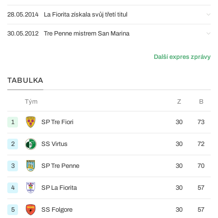
28.05.2014
La Fiorita získala svůj třetí titul
30.05.2012
Tre Penne mistrem San Marina
Další expres zprávy
TABULKA
Tým
Z
B
1
SP Tre Fiori
30
73
2
SS Virtus
30
72
3
SP Tre Penne
30
70
4
SP La Fiorita
30
57
5
SS Folgore
30
57