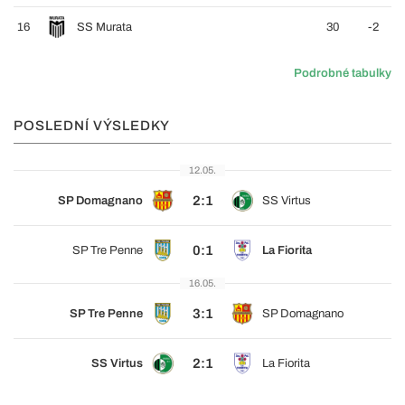
16
SS Murata
30
-2
Podrobné tabulky
POSLEDNÍ VÝSLEDKY
12.05.
2:1
SP Domagnano
SS Virtus
0:1
SP Tre Penne
La Fiorita
16.05.
3:1
SP Tre Penne
SP Domagnano
2:1
SS Virtus
La Fiorita