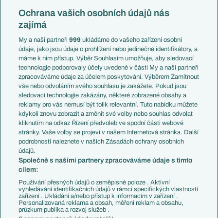
Reprezentace
Konferenční liga
Česko
Ochrana vašich osobních údajů nás
Mistrovství světa
Slovensko
zajímá
Liga národů
Anglie
Francie
My a naši partneři
999
ukládáme do vašeho zařízení osobní
Témata
Itálie
údaje, jako jsou údaje o prohlížení nebo jedinečné identifikátory, a
Představení týmů MS
Německo
máme k nim přístup. Výběr Souhlasím umožňuje, aby sledovací
EuroSkauting
Španělsko
technologie podporovaly účely uvedené v části My a naši partneři
PL v kostce
Argentina
zpracováváme údaje za účelem poskytování. Výběrem Zamítnout
Evropské koeficienty
Brazílie
vše nebo odvoláním svého souhlasu je zakážete. Pokud jsou
Přestupy
sledovací technologie zakázány, některé zobrazené obsahy a
Přestupové spekulace
reklamy pro vás nemusí být tolik relevantní. Tuto nabídku můžete
Přestupy
Zranění
kdykoli znovu zobrazit a změnit své volby nebo souhlas odvolat
Zápasy
kliknutím na odkaz Řízení předvoleb ve spodní části webové
Livescore
stránky. Vaše volby se projeví v našem Internetová stránka. Další
Kluby
Tipovací soutěž
podrobnosti naleznete v našich Zásadách ochrany osobních
Arsenal FC
Fotbal TV
údajů.
Chelsea FC
Společně s našimi partnery zpracováváme údaje s tímto
Manchester United
cílem:
AC Milán
Juventus FC
Používání přesných údajů o zeměpisné poloze . Aktivní
Bayern Mnichov
vyhledávání identifikačních údajů v rámci specifických vlastností
zařízení . Ukládání a/nebo přístup k informacím v zařízení .
FC Barcelona
Personalizovaná reklama a obsah, měření reklam a obsahu,
Real Madrid
průzkum publika a rozvoj služeb .