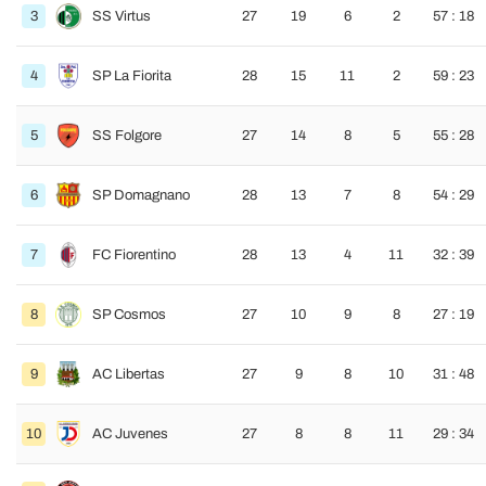
3
SS Virtus
27
19
6
2
57 : 18
4
SP La Fiorita
28
15
11
2
59 : 23
5
SS Folgore
27
14
8
5
55 : 28
6
SP Domagnano
28
13
7
8
54 : 29
7
FC Fiorentino
28
13
4
11
32 : 39
8
SP Cosmos
27
10
9
8
27 : 19
9
AC Libertas
27
9
8
10
31 : 48
10
AC Juvenes
27
8
8
11
29 : 34