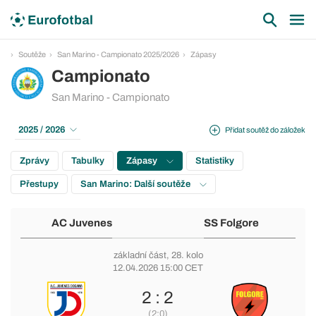
Soutěže
San Marino - Campionato 2025/2026
Zápasy
Campionato
San Marino - Campionato
2025 / 2026
Přidat soutěž do záložek
Zprávy
Tabulky
Zápasy
Statistiky
Přestupy
San Marino: Další soutěže
AC Juvenes
SS Folgore
základní část
, 28. kolo
12.04.2026 15:00 CET
2 : 2
(2:0)