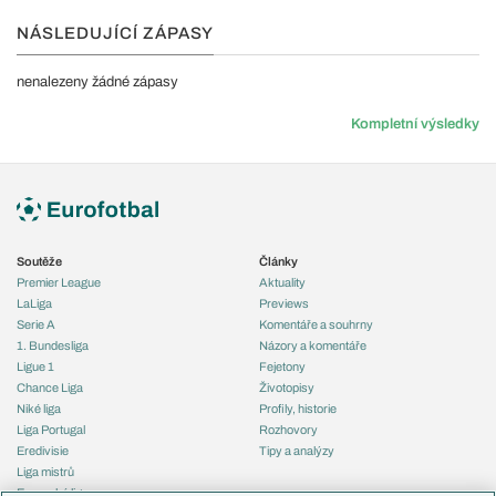
NÁSLEDUJÍCÍ ZÁPASY
nenalezeny žádné zápasy
Kompletní výsledky
Soutěže
Články
Premier League
Aktuality
LaLiga
Previews
Serie A
Komentáře a souhrny
1. Bundesliga
Názory a komentáře
Ligue 1
Fejetony
Chance Liga
Životopisy
Niké liga
Profily, historie
Liga Portugal
Rozhovory
Eredivisie
Tipy a analýzy
Liga mistrů
Evropská liga