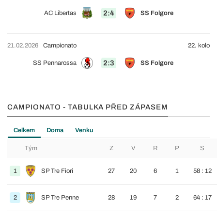
2:4
AC Libertas
SS Folgore
21.02.2026
Campionato
22. kolo
2:3
SS Pennarossa
SS Folgore
CAMPIONATO - TABULKA PŘED ZÁPASEM
Celkem
Doma
Venku
Tým
Z
V
R
P
S
1
SP Tre Fiori
27
20
6
1
58 : 12
2
SP Tre Penne
28
19
7
2
64 : 17