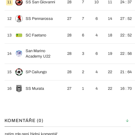
11
SS San Giovanni
28
7
10
11
24 : 37
12
SS Pennarossa
27
7
6
14
27 : 52
13
SC Faetano
28
6
4
18
22 : 52
San Marino
14
28
3
6
19
22 : 56
Academy U22
15
SP Cailungo
28
2
4
22
21 : 64
16
SS Murata
27
1
4
22
16 : 70
KOMENTÁŘE (0)
zatím zde není žádný komentář