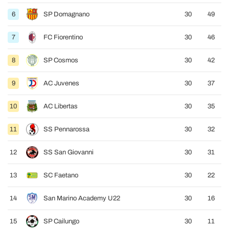
6
SP Domagnano
30
49
7
FC Fiorentino
30
46
8
SP Cosmos
30
42
9
AC Juvenes
30
37
10
AC Libertas
30
35
11
SS Pennarossa
30
32
12
SS San Giovanni
30
31
13
SC Faetano
30
22
14
San Marino Academy U22
30
16
15
SP Cailungo
30
11