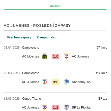
6 dalších...
AC JUVENES - POSLEDNÍ ZÁPASY
Všechny zápasy
Campionato
08.04.2026
Campionato
27. kolo
1:0
AC Libertas
AC Juvenes
22.03.2026
Campionato
26. kolo
0:0
AC Juvenes
AcademyU22
18.03.2026
Coppa Titano
SF 1.z
1:2
AC Juvenes
SP La Fiorita