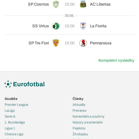
SP Cosmos
15:00
AC Libertas
30.08.
SS Virtus
15:00
La Fiorita
SP Tre Fiori
15:00
Pennarossa
Kompletní výsledky
Soutěže
Články
Premier League
Aktuality
LaLiga
Previews
Serie A
Komentáře a souhrny
1. Bundesliga
Názory a komentáře
Ligue 1
Fejetony
Chance Liga
Životopisy