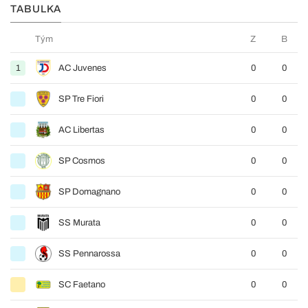
TABULKA
Tým
Z
B
1
AC Juvenes
0
0
SP Tre Fiori
0
0
AC Libertas
0
0
SP Cosmos
0
0
SP Domagnano
0
0
SS Murata
0
0
SS Pennarossa
0
0
SC Faetano
0
0