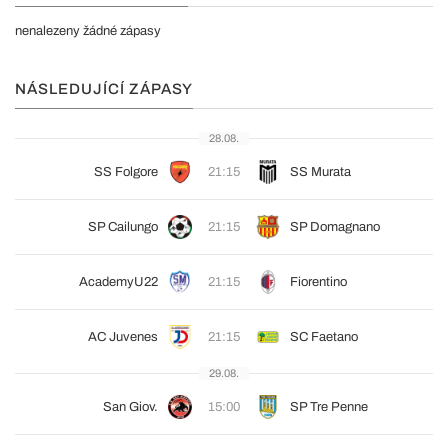
nenalezeny žádné zápasy
NÁSLEDUJÍCÍ ZÁPASY
28.08.
SS Folgore
21:15
SS Murata
SP Cailungo
21:15
SP Domagnano
AcademyU22
21:15
Fiorentino
AC Juvenes
21:15
SC Faetano
29.08.
San Giov.
15:00
SP Tre Penne