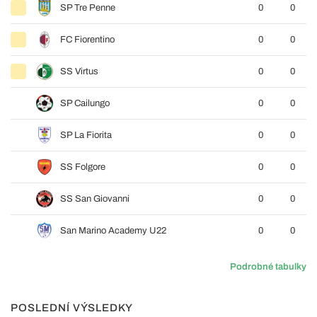
SP Tre Penne
0
0
FC Fiorentino
0
0
SS Virtus
0
0
SP Cailungo
0
0
SP La Fiorita
0
0
SS Folgore
0
0
SS San Giovanni
0
0
San Marino Academy U22
0
0
Podrobné tabulky
POSLEDNÍ VÝSLEDKY