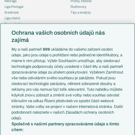
Niké liga
Profily, historie
Liga Portugal
Rozhovory
Eredivisie
Tipy a analýzy
Liga mistrů
Evropská liga
Reprezentace
Konferenční liga
Česko
Ochrana vašich osobních údajů nás
Mistrovství světa
Slovensko
zajímá
Liga národů
Anglie
Francie
My a naši partneři
999
ukládáme do vašeho zařízení osobní
Témata
Itálie
údaje, jako jsou údaje o prohlížení nebo jedinečné identifikátory, a
Představení týmů MS
Německo
máme k nim přístup. Výběr Souhlasím umožňuje, aby sledovací
EuroSkauting
Španělsko
technologie podporovaly účely uvedené v části My a naši partneři
PL v kostce
Argentina
zpracováváme údaje za účelem poskytování. Výběrem Zamítnout
Evropské koeficienty
Brazílie
vše nebo odvoláním svého souhlasu je zakážete. Pokud jsou
Přestupy
sledovací technologie zakázány, některé zobrazené obsahy a
Přestupové spekulace
reklamy pro vás nemusí být tolik relevantní. Tuto nabídku můžete
Přestupy
Zranění
kdykoli znovu zobrazit a změnit své volby nebo souhlas odvolat
Zápasy
kliknutím na odkaz Řízení předvoleb ve spodní části webové
Livescore
stránky. Vaše volby se projeví v našem Internetová stránka. Další
Kluby
Tipovací soutěž
podrobnosti naleznete v našich Zásadách ochrany osobních
Arsenal FC
Fotbal TV
údajů.
Chelsea FC
Společně s našimi partnery zpracováváme údaje s tímto
Manchester United
cílem:
AC Milán