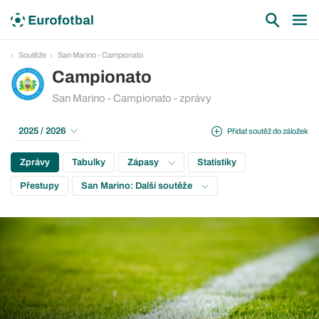
Soutěže
San Marino - Campionato
Campionato
San Marino - Campionato - zprávy
2025 / 2026
Přidat soutěž do záložek
Zprávy
Tabulky
Zápasy
Statistiky
Přestupy
San Marino: Další soutěže