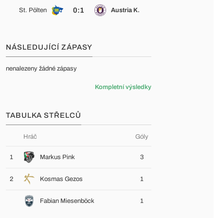
0:1
St. Pölten
Austria K.
NÁSLEDUJÍCÍ ZÁPASY
nenalezeny žádné zápasy
Kompletní výsledky
TABULKA STŘELCŮ
Hráč
Góly
1
Markus Pink
3
2
Kosmas Gezos
1
Fabian Miesenböck
1