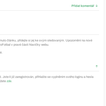
Přidat komentář
muto článku, přidejte si jej ke svým sledovaným. Upozornění na nové
Fotbal v pravé části hlavičky webu.
é.
Jste-li již zaregistrován, přihlašte se vyplněním svého loginu a hesla
ůžete
zde
.