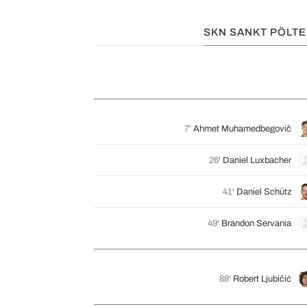
SKN SANKT PÖLT
7'
Ahmet Muhamedbegovič
26'
Daniel Luxbacher
41'
Daniel Schütz
49'
Brandon Servania
88'
Robert Ljubičić