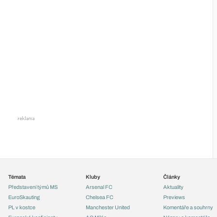
Témata
Kluby
Články
Představení týmů MS
Arsenal FC
Aktuality
EuroSkauting
Chelsea FC
Previews
PL v kostce
Manchester United
Komentáře a souhrny