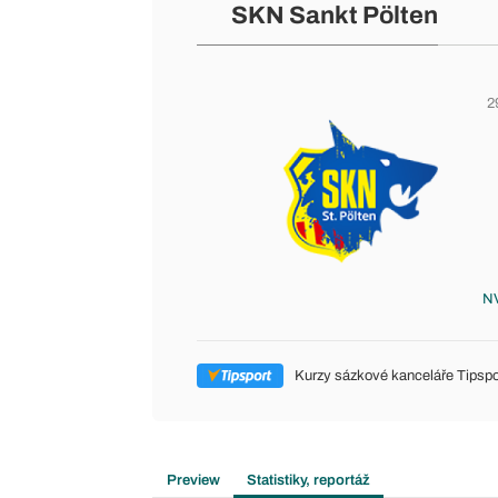
SKN Sankt Pölten
2
NV
Kurzy sázkové kanceláře Tipspo
Preview
Statistiky, reportáž