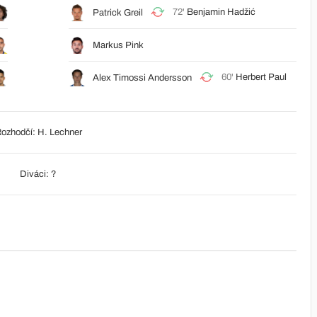
72'
Benjamin Hadžić
Patrick Greil
Markus Pink
60'
Herbert Paul
Alex Timossi Andersson
ozhodčí: H. Lechner
Diváci: ?