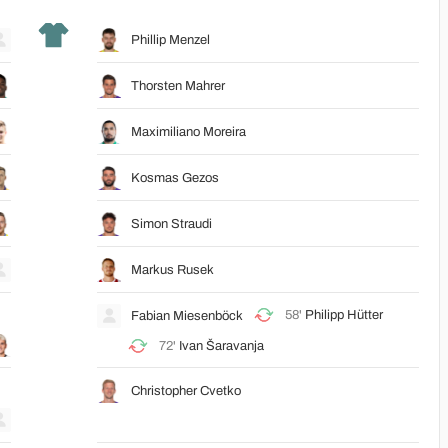
Phillip Menzel
Thorsten Mahrer
Maximiliano Moreira
Kosmas Gezos
Simon Straudi
Markus Rusek
58'
Philipp Hütter
Fabian Miesenböck
72'
Ivan Šaravanja
Christopher Cvetko