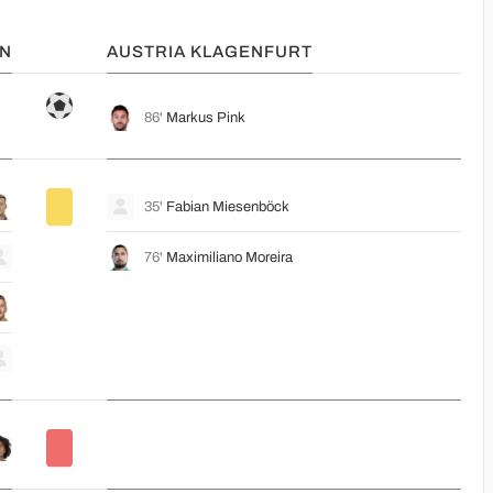
EN
AUSTRIA KLAGENFURT
86'
Markus Pink
35'
Fabian Miesenböck
76'
Maximiliano Moreira