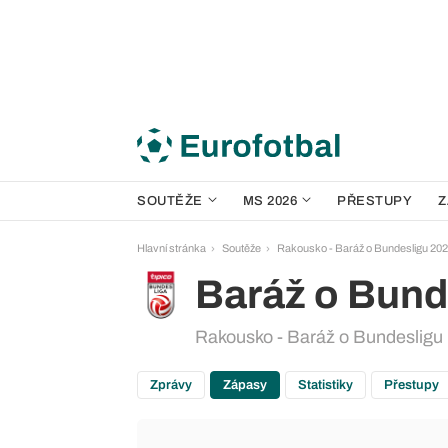
SOUTĚŽE
MS 2026
PŘESTUPY
Z
Hlavní stránka
Soutěže
Rakousko - Baráž o Bundesligu 20
Baráž o Bund
Rakousko - Baráž o Bundesligu
Zprávy
Zápasy
Statistiky
Přestupy