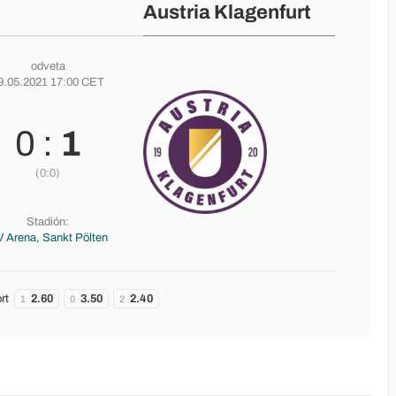
Austria Klagenfurt
odveta
9.05.2021 17:00 CET
0 :
1
(0:0)
Stadión:
 Arena, Sankt Pölten
rt
2.60
3.50
2.40
1
0
2