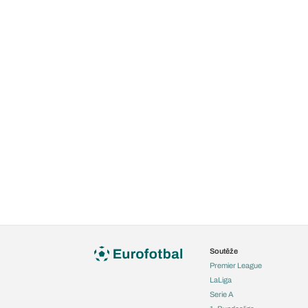
Soutěže
Premier League
LaLiga
Serie A