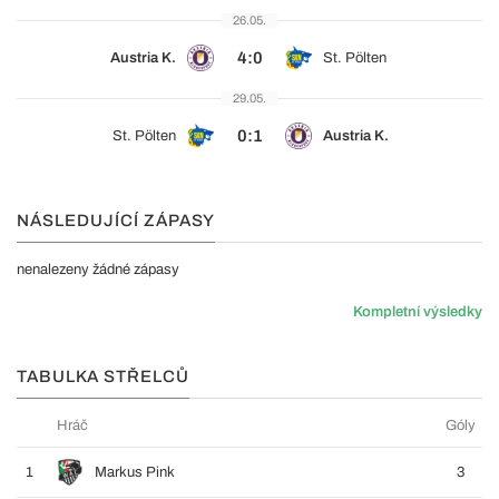
26.05.
4:0
Austria K.
St. Pölten
29.05.
0:1
St. Pölten
Austria K.
NÁSLEDUJÍCÍ ZÁPASY
nenalezeny žádné zápasy
Kompletní výsledky
TABULKA STŘELCŮ
Hráč
Góly
1
Markus Pink
3