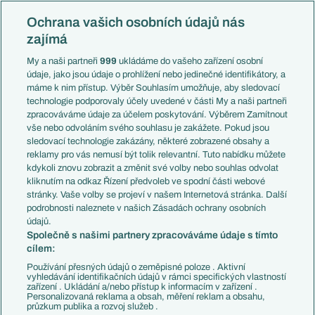
Evropská liga
Reprezentace
Konferenční liga
Česko
Ochrana vašich osobních údajů nás
Mistrovství světa
Slovensko
zajímá
Liga národů
Anglie
Francie
My a naši partneři
999
ukládáme do vašeho zařízení osobní
Témata
Itálie
údaje, jako jsou údaje o prohlížení nebo jedinečné identifikátory, a
Představení týmů MS
Německo
máme k nim přístup. Výběr Souhlasím umožňuje, aby sledovací
EuroSkauting
Španělsko
technologie podporovaly účely uvedené v části My a naši partneři
PL v kostce
Argentina
zpracováváme údaje za účelem poskytování. Výběrem Zamítnout
Evropské koeficienty
Brazílie
vše nebo odvoláním svého souhlasu je zakážete. Pokud jsou
Přestupy
sledovací technologie zakázány, některé zobrazené obsahy a
Přestupové spekulace
reklamy pro vás nemusí být tolik relevantní. Tuto nabídku můžete
Přestupy
Zranění
kdykoli znovu zobrazit a změnit své volby nebo souhlas odvolat
Zápasy
kliknutím na odkaz Řízení předvoleb ve spodní části webové
Livescore
stránky. Vaše volby se projeví v našem Internetová stránka. Další
Kluby
Tipovací soutěž
podrobnosti naleznete v našich Zásadách ochrany osobních
Arsenal FC
Fotbal TV
údajů.
Chelsea FC
Společně s našimi partnery zpracováváme údaje s tímto
Manchester United
cílem:
AC Milán
Juventus FC
Používání přesných údajů o zeměpisné poloze . Aktivní
Bayern Mnichov
vyhledávání identifikačních údajů v rámci specifických vlastností
zařízení . Ukládání a/nebo přístup k informacím v zařízení .
FC Barcelona
Personalizovaná reklama a obsah, měření reklam a obsahu,
Real Madrid
průzkum publika a rozvoj služeb .