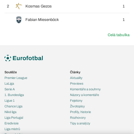
2
Kosmas Gezos
1
Fabian Miesenböck
1
Celá tabulka
Soutěže
Články
Premier League
Aktuality
LaLiga
Previews
Serie A
Komentáře a souhrny
1. Bundesliga
Názory a komentáře
Ligue 1
Fejetony
Chance Liga
Životopisy
Niké liga
Profily, historie
Liga Portugal
Rozhovory
Eredivisie
Tipy a analýzy
Liga mistrů