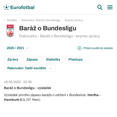
Soutěže
Rakousko - Baráž o Bundesligu
Expres zprávy
Baráž o Bundesligu
Rakousko - Baráž o Bundesligu - expres zprávy
2020 / 2021
Přidat soutěž do záložek
Zprávy
Zápasy
Statistiky
Přestupy
Rakousko: Další soutěže
19.05.2022
22:26
Baráž o Bundesligu - výsledek
Výsledek prvního zápasu baráže o udržení v Bundeslize:
Hertha -
Hamburk 0:1
(57. Reis).