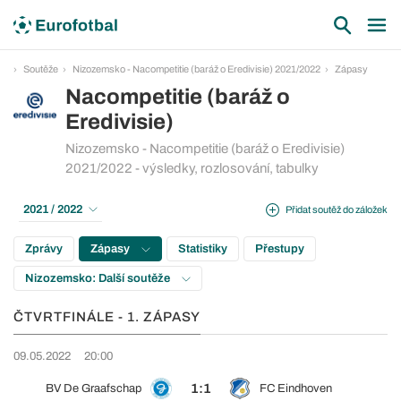
Soutěže
Nizozemsko - Nacompetitie (baráž o Eredivisie) 2021/2022
Zápasy
Nacompetitie (baráž o
Eredivisie)
Nizozemsko - Nacompetitie (baráž o Eredivisie)
2021/2022 - výsledky, rozlosování, tabulky
2021 / 2022
Přidat soutěž do záložek
Zprávy
Zápasy
Statistiky
Přestupy
Nizozemsko: Další soutěže
ČTVRTFINÁLE - 1. ZÁPASY
09.05.2022
20:00
1:1
BV De Graafschap
FC Eindhoven