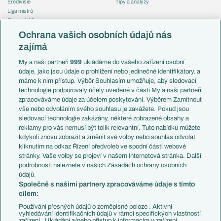
Eredivisie
Tipy a analýzy
Liga mistrů
Evropská liga
Reprezentace
Konferenční liga
Česko
Ochrana vašich osobních údajů nás
Mistrovství světa
Slovensko
zajímá
Liga národů
Anglie
Francie
My a naši partneři
999
ukládáme do vašeho zařízení osobní
Témata
Itálie
údaje, jako jsou údaje o prohlížení nebo jedinečné identifikátory, a
Představení týmů MS
Německo
máme k nim přístup. Výběr Souhlasím umožňuje, aby sledovací
EuroSkauting
Španělsko
technologie podporovaly účely uvedené v části My a naši partneři
PL v kostce
Argentina
zpracováváme údaje za účelem poskytování. Výběrem Zamítnout
Evropské koeficienty
Brazílie
vše nebo odvoláním svého souhlasu je zakážete. Pokud jsou
Přestupy
sledovací technologie zakázány, některé zobrazené obsahy a
Přestupové spekulace
reklamy pro vás nemusí být tolik relevantní. Tuto nabídku můžete
Přestupy
Zranění
kdykoli znovu zobrazit a změnit své volby nebo souhlas odvolat
Zápasy
kliknutím na odkaz Řízení předvoleb ve spodní části webové
Livescore
stránky. Vaše volby se projeví v našem Internetová stránka. Další
Kluby
Tipovací soutěž
podrobnosti naleznete v našich Zásadách ochrany osobních
Arsenal FC
Fotbal TV
údajů.
Chelsea FC
Společně s našimi partnery zpracováváme údaje s tímto
Manchester United
cílem:
AC Milán
Juventus FC
Používání přesných údajů o zeměpisné poloze . Aktivní
Bayern Mnichov
vyhledávání identifikačních údajů v rámci specifických vlastností
zařízení . Ukládání a/nebo přístup k informacím v zařízení .