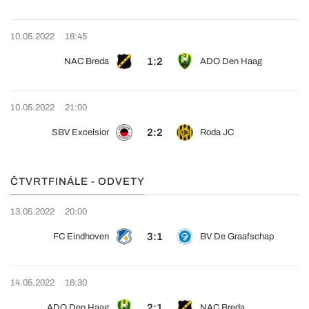
10.05.2022
18:45
1:2
NAC Breda
ADO Den Haag
10.05.2022
21:00
2:2
SBV Excelsior
Roda JC
ČTVRTFINÁLE - ODVETY
13.05.2022
20:00
3:1
FC Eindhoven
BV De Graafschap
14.05.2022
16:30
2:1
ADO Den Haag
NAC Breda