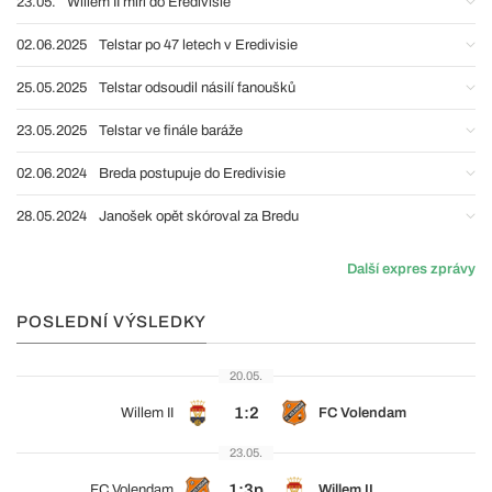
23.05.
Willem II míří do Eredivisie
02.06.2025
Telstar po 47 letech v Eredivisie
25.05.2025
Telstar odsoudil násilí fanoušků
23.05.2025
Telstar ve finále baráže
02.06.2024
Breda postupuje do Eredivisie
28.05.2024
Janošek opět skóroval za Bredu
Další expres zprávy
POSLEDNÍ VÝSLEDKY
20.05.
1:2
Willem II
FC Volendam
23.05.
1:3p
FC Volendam
Willem II