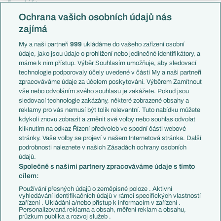
Evropská liga
Reprezentace
Konferenční liga
Česko
Ochrana vašich osobních údajů nás
Mistrovství světa
Slovensko
zajímá
Liga národů
Anglie
Francie
My a naši partneři
999
ukládáme do vašeho zařízení osobní
Témata
Itálie
údaje, jako jsou údaje o prohlížení nebo jedinečné identifikátory, a
Představení týmů MS
Německo
máme k nim přístup. Výběr Souhlasím umožňuje, aby sledovací
EuroSkauting
Španělsko
technologie podporovaly účely uvedené v části My a naši partneři
PL v kostce
Argentina
zpracováváme údaje za účelem poskytování. Výběrem Zamítnout
Evropské koeficienty
Brazílie
vše nebo odvoláním svého souhlasu je zakážete. Pokud jsou
Přestupy
sledovací technologie zakázány, některé zobrazené obsahy a
Přestupové spekulace
reklamy pro vás nemusí být tolik relevantní. Tuto nabídku můžete
Přestupy
Zranění
kdykoli znovu zobrazit a změnit své volby nebo souhlas odvolat
Zápasy
kliknutím na odkaz Řízení předvoleb ve spodní části webové
Livescore
stránky. Vaše volby se projeví v našem Internetová stránka. Další
Kluby
Tipovací soutěž
podrobnosti naleznete v našich Zásadách ochrany osobních
Arsenal FC
Fotbal TV
údajů.
Chelsea FC
Společně s našimi partnery zpracováváme údaje s tímto
Manchester United
cílem:
AC Milán
Juventus FC
Používání přesných údajů o zeměpisné poloze . Aktivní
Bayern Mnichov
vyhledávání identifikačních údajů v rámci specifických vlastností
zařízení . Ukládání a/nebo přístup k informacím v zařízení .
FC Barcelona
Personalizovaná reklama a obsah, měření reklam a obsahu,
Real Madrid
průzkum publika a rozvoj služeb .