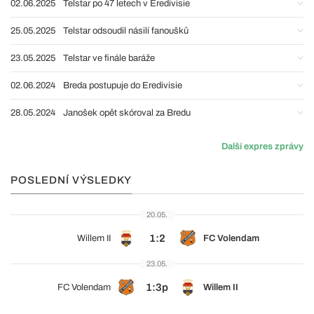
02.06.2025
Telstar po 47 letech v Eredivisie
25.05.2025
Telstar odsoudil násilí fanoušků
23.05.2025
Telstar ve finále baráže
02.06.2024
Breda postupuje do Eredivisie
28.05.2024
Janošek opět skóroval za Bredu
Další expres zprávy
POSLEDNÍ VÝSLEDKY
20.05.
1:2
Willem II
FC Volendam
23.05.
1:3p
FC Volendam
Willem II