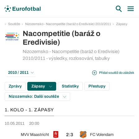
Soutěže
Nizozemsko - Nacompetitie (baráž o Eredivisie) 2010/2011
Zápasy
Nacompetitie (baráž o
Eredivisie)
Nizozemsko - Nacompetitie (baráž o Eredivisie)
2010/2011 - výsledky, rozlosování, tabulky
2010 / 2011
Přidat soutěž do záložek
Zprávy
Zápasy
Statistiky
Přestupy
Nizozemsko: Další soutěže
1. KOLO - 1. ZÁPASY
10.05.2011
20:00
2:3
MVV Maastricht
FC Volendam