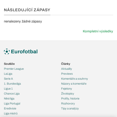
NÁSLEDUJÍCÍ ZÁPASY
nenalezeny žádné zápasy
Kompletní výsledky
Soutěže
Články
Premier League
Aktuality
LaLiga
Previews
Serie A
Komentáře a souhrny
1. Bundesliga
Názory a komentáře
Ligue 1
Fejetony
Chance Liga
Životopisy
Niké liga
Profily, historie
Liga Portugal
Rozhovory
Eredivisie
Tipy a analýzy
Liga mistrů