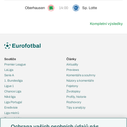
Oberhausen
14:00
Sp. Lotte
Kompletní výsledky
Soutěže
Články
Premier League
Aktuality
LaLiga
Previews
Serie A
Komentáře a souhrny
1. Bundesliga
Názory a komentáře
Ligue 1
Fejetony
Chance Liga
Životopisy
Niké liga
Profily, historie
Liga Portugal
Rozhovory
Eredivisie
Tipy a analýzy
Liga mistrů
Evropská liga
Reprezentace
Konferenční liga
Česko
Ochrana vašich osobních údajů nás