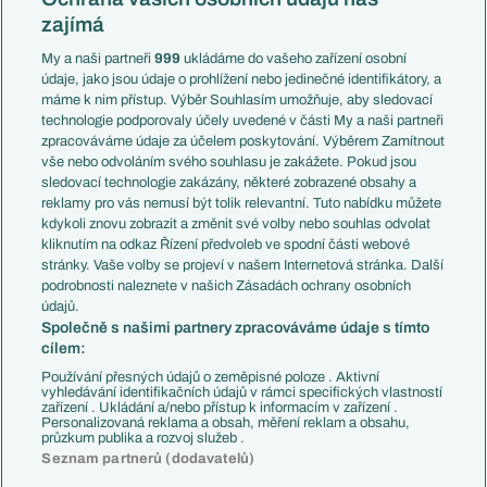
Mistrovství světa
Slovensko
zajímá
Liga národů
Anglie
Francie
My a naši partneři
999
ukládáme do vašeho zařízení osobní
Témata
Itálie
údaje, jako jsou údaje o prohlížení nebo jedinečné identifikátory, a
Představení týmů MS
Německo
máme k nim přístup. Výběr Souhlasím umožňuje, aby sledovací
EuroSkauting
Španělsko
technologie podporovaly účely uvedené v části My a naši partneři
PL v kostce
Argentina
zpracováváme údaje za účelem poskytování. Výběrem Zamítnout
Evropské koeficienty
Brazílie
vše nebo odvoláním svého souhlasu je zakážete. Pokud jsou
Přestupy
sledovací technologie zakázány, některé zobrazené obsahy a
Přestupové spekulace
reklamy pro vás nemusí být tolik relevantní. Tuto nabídku můžete
Přestupy
Zranění
kdykoli znovu zobrazit a změnit své volby nebo souhlas odvolat
Zápasy
kliknutím na odkaz Řízení předvoleb ve spodní části webové
Livescore
stránky. Vaše volby se projeví v našem Internetová stránka. Další
Kluby
Tipovací soutěž
podrobnosti naleznete v našich Zásadách ochrany osobních
Arsenal FC
Fotbal TV
údajů.
Chelsea FC
Společně s našimi partnery zpracováváme údaje s tímto
Manchester United
cílem:
AC Milán
Juventus FC
Používání přesných údajů o zeměpisné poloze . Aktivní
Bayern Mnichov
vyhledávání identifikačních údajů v rámci specifických vlastností
zařízení . Ukládání a/nebo přístup k informacím v zařízení .
FC Barcelona
Personalizovaná reklama a obsah, měření reklam a obsahu,
Real Madrid
průzkum publika a rozvoj služeb .
Seznam partnerů (dodavatelů)