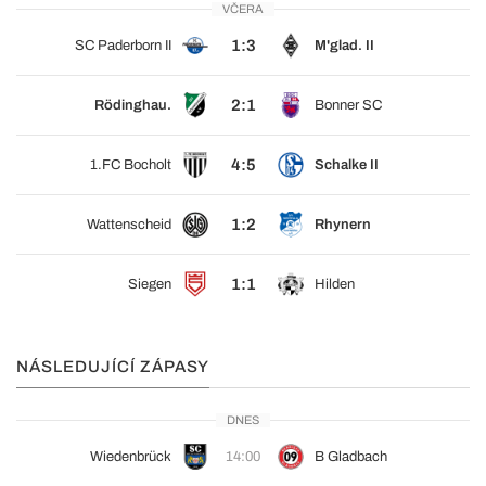
VČERA
1:3
SC Paderborn II
M'glad. II
2:1
Rödinghau.
Bonner SC
4:5
1.FC Bocholt
Schalke II
1:2
Wattenscheid
Rhynern
1:1
Siegen
Hilden
NÁSLEDUJÍCÍ ZÁPASY
DNES
Wiedenbrück
14:00
B Gladbach