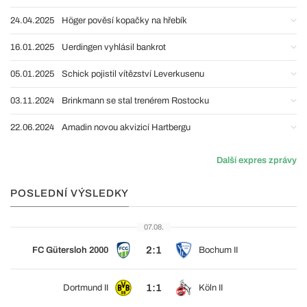
24.04.2025
Höger pověsí kopačky na hřebík
16.01.2025
Uerdingen vyhlásil bankrot
05.01.2025
Schick pojistil vítězství Leverkusenu
03.11.2024
Brinkmann se stal trenérem Rostocku
22.06.2024
Amadin novou akvizicí Hartbergu
Další expres zprávy
POSLEDNÍ VÝSLEDKY
07.08.
2:1
FC Gütersloh 2000
Bochum II
1:1
Dortmund II
Köln II