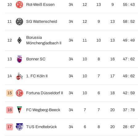
10
Rot-Weiß Essen
34
12
13
9
55 : 43
11
SG Wattenscheid
34
12
9
13
58 : 52
Borussia
12
34
11
10
13
49 : 49
Mönchengladbach II
13
Bonner SC
34
10
8
16
47 : 62
14
1. FC Köln II
34
10
7
17
49 : 62
15
Fortuna Düsseldorf II
34
10
6
18
42 : 59
16
FC Wegberg-Beeck
34
7
7
20
37 : 78
17
TUS Erndtebrück
34
6
8
20
28 : 67