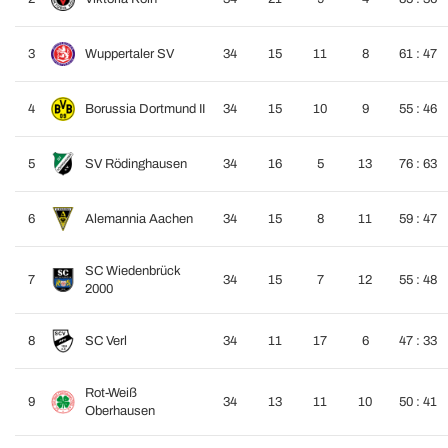
3
Wuppertaler SV
34
15
11
8
61 : 47
4
Borussia Dortmund II
34
15
10
9
55 : 46
5
SV Rödinghausen
34
16
5
13
76 : 63
6
Alemannia Aachen
34
15
8
11
59 : 47
SC Wiedenbrück
7
34
15
7
12
55 : 48
2000
8
SC Verl
34
11
17
6
47 : 33
Rot-Weiß
9
34
13
11
10
50 : 41
Oberhausen