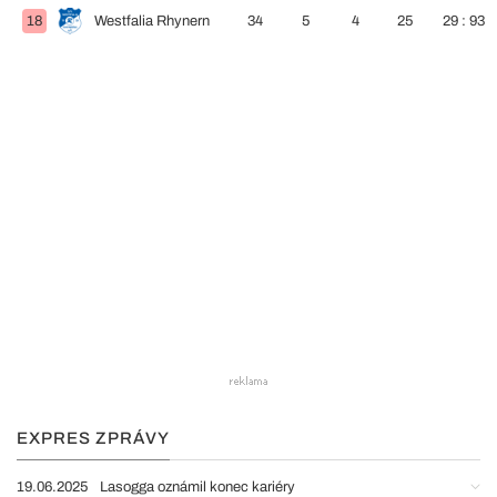
18
Westfalia Rhynern
34
5
4
25
29 : 93
EXPRES ZPRÁVY
19.06.2025
Lasogga oznámil konec kariéry