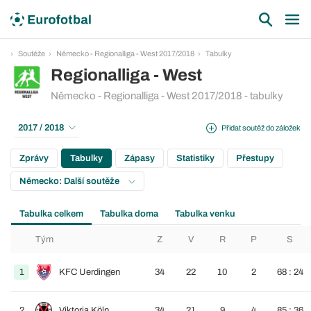
Soutěže
Německo - Regionalliga - West 2017/2018
Tabulky
Regionalliga - West
Německo - Regionalliga - West 2017/2018 - tabulky
2017 / 2018
Přidat soutěž do záložek
Zprávy
Tabulky
Zápasy
Statistiky
Přestupy
Německo: Další soutěže
Tabulka celkem
Tabulka doma
Tabulka venku
Tým
Z
V
R
P
S
1
KFC Uerdingen
34
22
10
2
68 : 24
2
Viktoria Köln
34
21
9
4
85 : 36