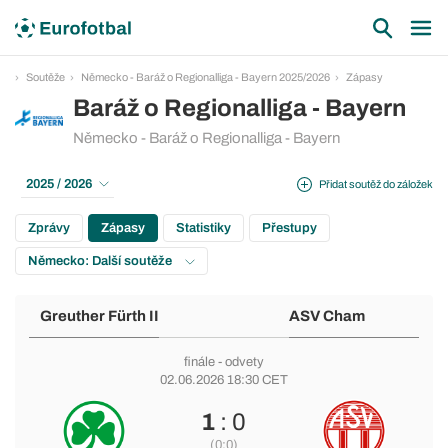
Soutěže
Německo - Baráž o Regionalliga - Bayern 2025/2026
Zápasy
Baráž o Regionalliga - Bayern
Německo - Baráž o Regionalliga - Bayern
2025 / 2026
Přidat soutěž do záložek
Zprávy
Zápasy
Statistiky
Přestupy
Německo: Další soutěže
Greuther Fürth II
ASV Cham
finále - odvety
02.06.2026 18:30 CET
1
: 0
(0:0)