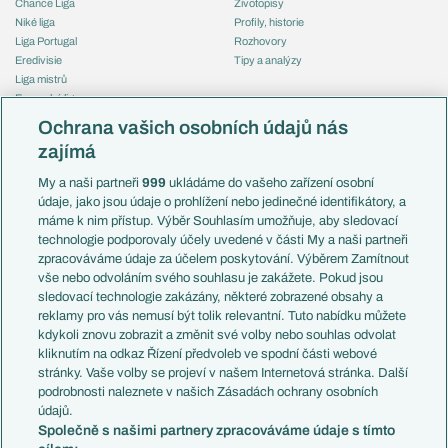
Chance Liga
Životopisy
Niké liga
Profily, historie
Liga Portugal
Rozhovory
Eredivisie
Tipy a analýzy
Liga mistrů
Evropská liga
Reprezentace
Konferenční liga
Česko
Ochrana vašich osobních údajů nás
Mistrovství světa
Slovensko
zajímá
Liga národů
Anglie
Francie
My a naši partneři
999
ukládáme do vašeho zařízení osobní
Témata
Itálie
údaje, jako jsou údaje o prohlížení nebo jedinečné identifikátory, a
Představení týmů MS
Německo
máme k nim přístup. Výběr Souhlasím umožňuje, aby sledovací
EuroSkauting
Španělsko
technologie podporovaly účely uvedené v části My a naši partneři
PL v kostce
Argentina
zpracováváme údaje za účelem poskytování. Výběrem Zamítnout
Evropské koeficienty
Brazílie
vše nebo odvoláním svého souhlasu je zakážete. Pokud jsou
Přestupy
sledovací technologie zakázány, některé zobrazené obsahy a
Přestupové spekulace
reklamy pro vás nemusí být tolik relevantní. Tuto nabídku můžete
Přestupy
Zranění
kdykoli znovu zobrazit a změnit své volby nebo souhlas odvolat
Zápasy
kliknutím na odkaz Řízení předvoleb ve spodní části webové
Livescore
stránky. Vaše volby se projeví v našem Internetová stránka. Další
Kluby
Tipovací soutěž
podrobnosti naleznete v našich Zásadách ochrany osobních
Arsenal FC
Fotbal TV
údajů.
Chelsea FC
Společně s našimi partnery zpracováváme údaje s tímto
Manchester United