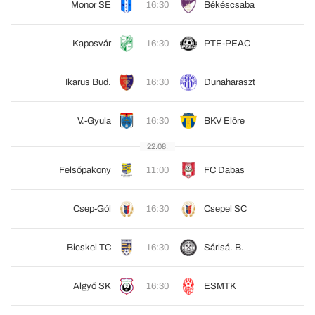
Monor SE
16:30
Békéscsaba
Kaposvár
16:30
PTE-PEAC
Ikarus Bud.
16:30
Dunaharaszt
V.-Gyula
16:30
BKV Előre
22.08.
Felsőpakony
11:00
FC Dabas
Csep-Gól
16:30
Csepel SC
Bicskei TC
16:30
Sárisá. B.
Algyő SK
16:30
ESMTK