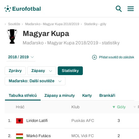
Soutěže
Maďarsko - Magyar Kupa 2018/2019
Statistiky - góly
Magyar Kupa
Maďarsko - Magyar Kupa 2018/2019 - statistiky
2018 / 2019
Přidat soutěž do záložek
Zprávy
Zápasy
Statistiky
Maďarsko: Další soutěže
Tabulka střelců
Zápasy a minuty
Karty
Brankáři
Hráč
Klub
Góly
1.
Liridon Latifi
Puskás AFC
3
2.
Márkó Futács
MOL Vidi FC
2