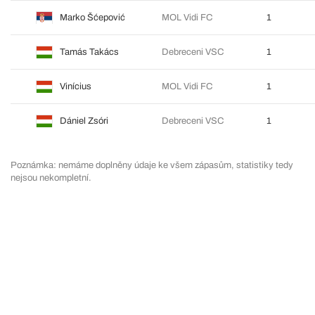
Marko Šćepović
MOL Vidi FC
1
Tamás Takács
Debreceni VSC
1
Vinícius
MOL Vidi FC
1
Dániel Zsóri
Debreceni VSC
1
Poznámka: nemáme doplněny údaje ke všem zápasům, statistiky tedy
nejsou nekompletní.