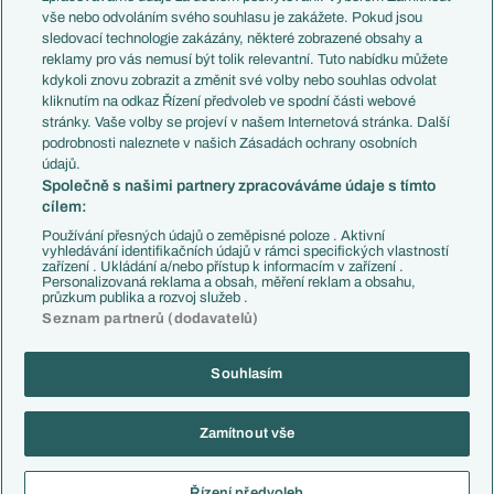
Evropské koeficienty
Brazílie
vše nebo odvoláním svého souhlasu je zakážete. Pokud jsou
Přestupy
sledovací technologie zakázány, některé zobrazené obsahy a
Přestupové spekulace
reklamy pro vás nemusí být tolik relevantní. Tuto nabídku můžete
Přestupy
Zranění
kdykoli znovu zobrazit a změnit své volby nebo souhlas odvolat
Zápasy
kliknutím na odkaz Řízení předvoleb ve spodní části webové
Livescore
stránky. Vaše volby se projeví v našem Internetová stránka. Další
Kluby
Tipovací soutěž
podrobnosti naleznete v našich Zásadách ochrany osobních
Arsenal FC
Fotbal TV
údajů.
Chelsea FC
Společně s našimi partnery zpracováváme údaje s tímto
Manchester United
cílem:
AC Milán
Juventus FC
Používání přesných údajů o zeměpisné poloze . Aktivní
Bayern Mnichov
vyhledávání identifikačních údajů v rámci specifických vlastností
zařízení . Ukládání a/nebo přístup k informacím v zařízení .
FC Barcelona
Personalizovaná reklama a obsah, měření reklam a obsahu,
Real Madrid
průzkum publika a rozvoj služeb .
Seznam partnerů (dodavatelů)
Souhlasím
Copyright © 2001-2026 EuroFotbal.cz. Využíváme zpravodajství ČTK.
RSS
Podmínky užití
Informace o zpracování osobních údajů
Zamítnout vše
GDPR a žurnalistika
Nastavení soukromí
Kontakt
Tiráž
Řízení předvoleb