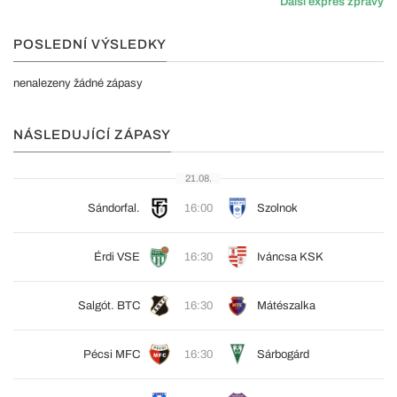
Další expres zprávy
POSLEDNÍ VÝSLEDKY
nenalezeny žádné zápasy
NÁSLEDUJÍCÍ ZÁPASY
21.08.
Sándorfal.
16:00
Szolnok
Érdi VSE
16:30
Iváncsa KSK
Salgót. BTC
16:30
Mátészalka
Pécsi MFC
16:30
Sárbogárd