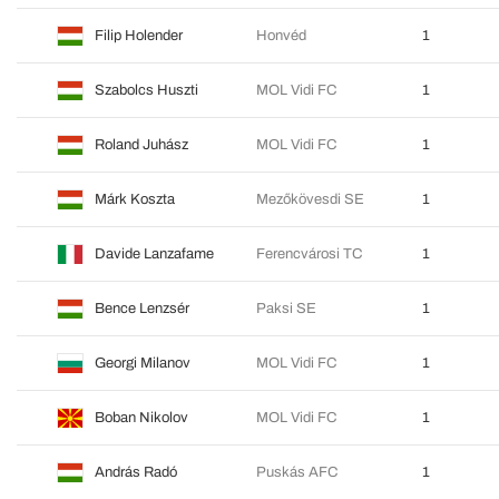
Filip Holender
Honvéd
1
Szabolcs Huszti
MOL Vidi FC
1
Roland Juhász
MOL Vidi FC
1
Márk Koszta
Mezőkövesdi SE
1
Davide Lanzafame
Ferencvárosi TC
1
Bence Lenzsér
Paksi SE
1
Georgi Milanov
MOL Vidi FC
1
Boban Nikolov
MOL Vidi FC
1
András Radó
Puskás AFC
1