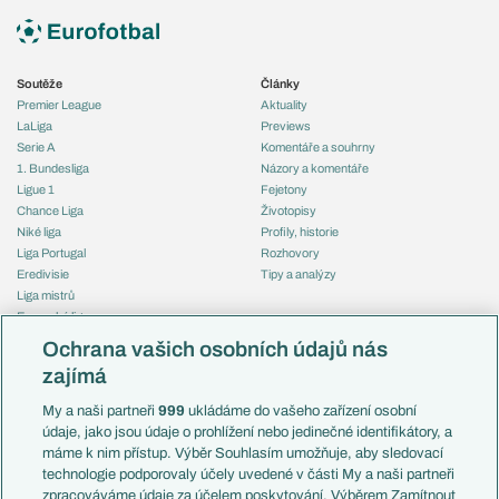
Soutěže
Články
Premier League
Aktuality
LaLiga
Previews
Serie A
Komentáře a souhrny
1. Bundesliga
Názory a komentáře
Ligue 1
Fejetony
Chance Liga
Životopisy
Niké liga
Profily, historie
Liga Portugal
Rozhovory
Eredivisie
Tipy a analýzy
Liga mistrů
Evropská liga
Reprezentace
Konferenční liga
Česko
Ochrana vašich osobních údajů nás
Mistrovství světa
Slovensko
zajímá
Liga národů
Anglie
Francie
My a naši partneři
999
ukládáme do vašeho zařízení osobní
Témata
Itálie
údaje, jako jsou údaje o prohlížení nebo jedinečné identifikátory, a
Představení týmů MS
Německo
máme k nim přístup. Výběr Souhlasím umožňuje, aby sledovací
EuroSkauting
Španělsko
technologie podporovaly účely uvedené v části My a naši partneři
PL v kostce
Argentina
zpracováváme údaje za účelem poskytování. Výběrem Zamítnout