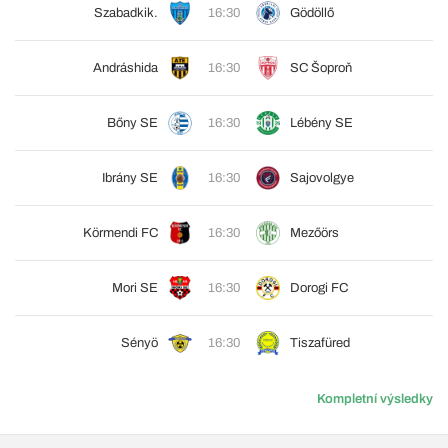
Szabadkik.
16:30
Gödöllő
Andráshida
16:30
SC Šoproň
Bőny SE
16:30
Lébény SE
Ibrány SE
16:30
Sajovolgye
Körmendi FC
16:30
Mezőörs
Mori SE
16:30
Dorogi FC
Sényö
16:30
Tiszafüred
Kompletní výsledky