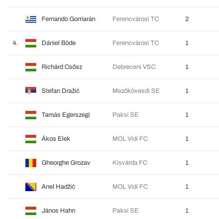
Fernando Gorriarán
Ferencvárosi TC
2
4.
Dániel Böde
Ferencvárosi TC
1
Richárd Csősz
Debreceni VSC
1
Stefan Dražić
Mezőkövesdi SE
1
Tamás Egerszegi
Paksi SE
1
Ákos Elek
MOL Vidi FC
1
Gheorghe Grozav
Kisvárda FC
1
Anel Hadžić
MOL Vidi FC
1
János Hahn
Paksi SE
1