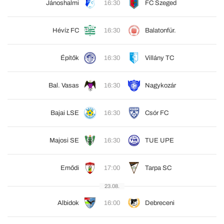
Jánoshalmi
16:30
FC Szeged
Hévíz FC
16:30
Balatonfür.
Építők
16:30
Villány TC
Bal. Vasas
16:30
Nagykozár
Bajai LSE
16:30
Csór FC
Majosi SE
16:30
TUE UPE
Emődi
17:00
Tarpa SC
23.08.
Albidok
16:00
Debreceni