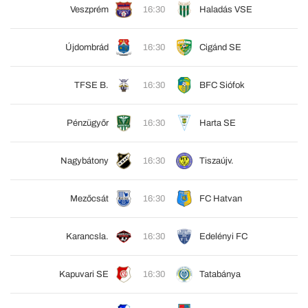
Veszprém
16:30
Haladás VSE
Újdombrád
16:30
Cigánd SE
TFSE B.
16:30
BFC Siófok
Pénzügyőr
16:30
Harta SE
Nagybátony
16:30
Tiszaújv.
Mezőcsát
16:30
FC Hatvan
Karancsla.
16:30
Edelényi FC
Kapuvari SE
16:30
Tatabánya