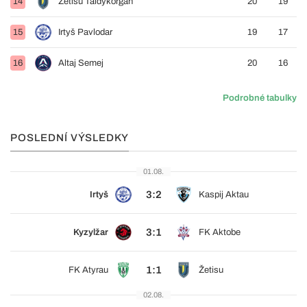
14
Žetisu Taldykorgan
20
19
15
Irtyš Pavlodar
19
17
16
Altaj Semej
20
16
Podrobné tabulky
POSLEDNÍ VÝSLEDKY
01.08.
3:2
Irtyš
Kaspij Aktau
3:1
Kyzylžar
FK Aktobe
1:1
FK Atyrau
Žetisu
02.08.