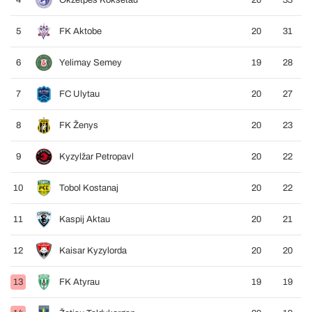
4
Okžetpes Kokšetau
20
33
5
FK Aktobe
20
31
6
Yelimay Semey
19
28
7
FC Ulytau
20
27
8
FK Ženys
20
23
9
Kyzylžar Petropavl
20
22
10
Tobol Kostanaj
20
22
11
Kaspij Aktau
20
21
12
Kaisar Kyzylorda
20
20
13
FK Atyrau
19
19