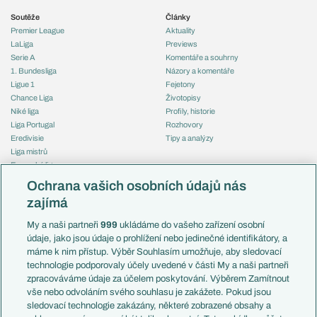
Soutěže
Články
Premier League
Aktuality
LaLiga
Previews
Serie A
Komentáře a souhrny
1. Bundesliga
Názory a komentáře
Ligue 1
Fejetony
Chance Liga
Životopisy
Niké liga
Profily, historie
Liga Portugal
Rozhovory
Eredivisie
Tipy a analýzy
Liga mistrů
Evropská liga
Reprezentace
Konferenční liga
Česko
Ochrana vašich osobních údajů nás
Mistrovství světa
Slovensko
zajímá
Liga národů
Anglie
Francie
My a naši partneři
999
ukládáme do vašeho zařízení osobní
Témata
Itálie
údaje, jako jsou údaje o prohlížení nebo jedinečné identifikátory, a
Představení týmů MS
Německo
máme k nim přístup. Výběr Souhlasím umožňuje, aby sledovací
EuroSkauting
Španělsko
technologie podporovaly účely uvedené v části My a naši partneři
PL v kostce
Argentina
zpracováváme údaje za účelem poskytování. Výběrem Zamítnout
Evropské koeficienty
Brazílie
vše nebo odvoláním svého souhlasu je zakážete. Pokud jsou
Přestupy
sledovací technologie zakázány, některé zobrazené obsahy a
Přestupové spekulace