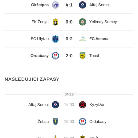
4:1
Okžetpes
Altaj Semej
0:0
FK Ženys
Yelimay Semey
0:2
FC Ulytau
FC Astana
2:0
Ordabasy
Tobol
NÁSLEDUJÍCÍ ZÁPASY
DNES
Altaj Semej
14:00
Kyzylžar
Žetisu
15:00
Ordabasy