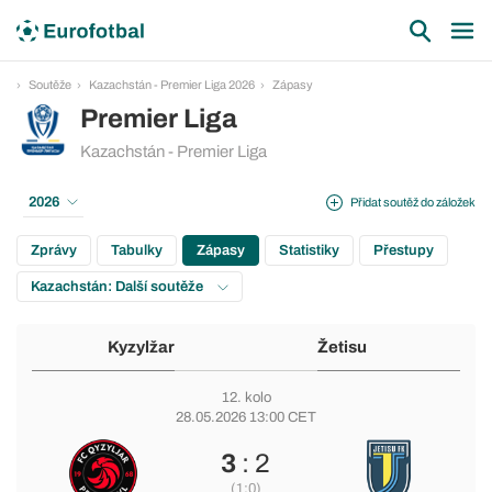
Soutěže
Kazachstán - Premier Liga 2026
Zápasy
Premier Liga
Kazachstán - Premier Liga
2026
Přidat soutěž do záložek
Zprávy
Tabulky
Zápasy
Statistiky
Přestupy
Kazachstán: Další soutěže
Kyzylžar
Žetisu
12. kolo
28.05.2026 13:00 CET
3
: 2
(1:0)