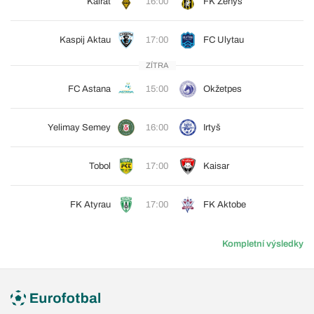
Kairat
16:00
FK Ženys
Kaspij Aktau
17:00
FC Ulytau
ZÍTRA
FC Astana
15:00
Okžetpes
Yelimay Semey
16:00
Irtyš
Tobol
17:00
Kaisar
FK Atyrau
17:00
FK Aktobe
Kompletní výsledky