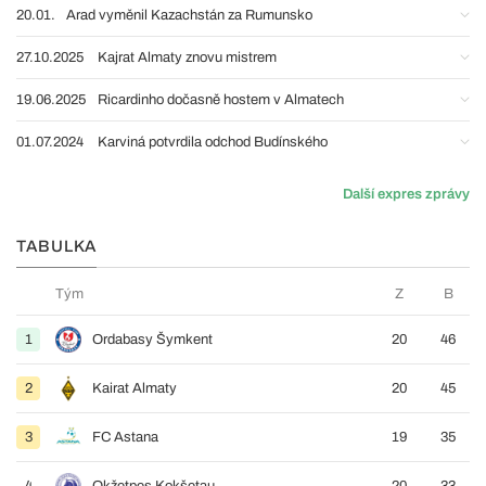
20.01.
Arad vyměnil Kazachstán za Rumunsko
27.10.2025
Kajrat Almaty znovu mistrem
19.06.2025
Ricardinho dočasně hostem v Almatech
01.07.2024
Karviná potvrdila odchod Budínského
Další expres zprávy
TABULKA
Tým
Z
B
1
Ordabasy Šymkent
20
46
2
Kairat Almaty
20
45
3
FC Astana
19
35