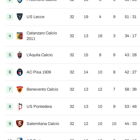
3
US Lecce
32
19
4
9
51 : 31
Catanzaro Calcio
4
32
13
16
3
34 : 17
2011
5
L'Aquila Calcio
32
15
8
9
43 : 28
6
AC Pisa 1909
32
14
10
8
42 : 27
7
Benevento Calcio
32
13
12
7
58 : 36
8
US Pontedera
32
13
10
9
53 : 46
9
Salernitana Calcio
32
12
10
10
44 : 33