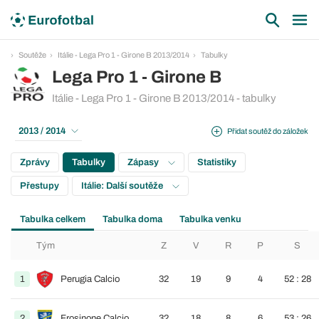
Soutěže
Itálie - Lega Pro 1 - Girone B 2013/2014
Tabulky
Lega Pro 1 - Girone B
Itálie - Lega Pro 1 - Girone B 2013/2014 - tabulky
2013 / 2014
Přidat soutěž do záložek
Zprávy
Tabulky
Zápasy
Statistiky
Přestupy
Itálie: Další soutěže
Tabulka celkem
Tabulka doma
Tabulka venku
Tým
Z
V
R
P
S
1
Perugia Calcio
32
19
9
4
52 : 28
2
Frosinone Calcio
32
18
8
6
53 : 26