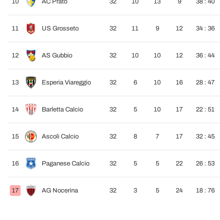
10
AC Prato
32
10
13
9
38 : 40
11
US Grosseto
32
11
9
12
34 : 36
12
AS Gubbio
32
10
10
12
36 : 44
13
Esperia Viareggio
32
6
10
16
28 : 47
14
Barletta Calcio
32
5
10
17
22 : 51
15
Ascoli Calcio
32
8
7
17
32 : 45
16
Paganese Calcio
32
5
5
22
26 : 53
17
AG Nocerina
32
3
5
24
18 : 76