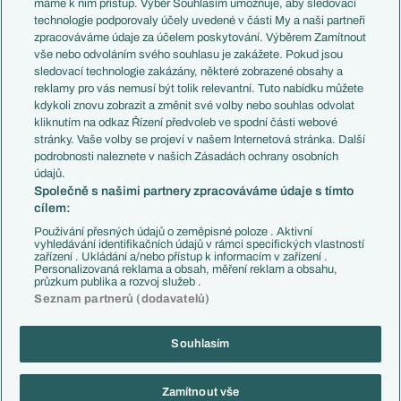
máme k nim přístup. Výběr Souhlasím umožňuje, aby sledovací
EuroSkauting
Španělsko
technologie podporovaly účely uvedené v části My a naši partneři
PL v kostce
Argentina
zpracováváme údaje za účelem poskytování. Výběrem Zamítnout
Evropské koeficienty
Brazílie
vše nebo odvoláním svého souhlasu je zakážete. Pokud jsou
Přestupy
sledovací technologie zakázány, některé zobrazené obsahy a
Přestupové spekulace
reklamy pro vás nemusí být tolik relevantní. Tuto nabídku můžete
Přestupy
Zranění
kdykoli znovu zobrazit a změnit své volby nebo souhlas odvolat
Zápasy
kliknutím na odkaz Řízení předvoleb ve spodní části webové
Livescore
stránky. Vaše volby se projeví v našem Internetová stránka. Další
Kluby
Tipovací soutěž
podrobnosti naleznete v našich Zásadách ochrany osobních
Arsenal FC
Fotbal TV
údajů.
Chelsea FC
Společně s našimi partnery zpracováváme údaje s tímto
Manchester United
cílem:
AC Milán
Juventus FC
Používání přesných údajů o zeměpisné poloze . Aktivní
Bayern Mnichov
vyhledávání identifikačních údajů v rámci specifických vlastností
zařízení . Ukládání a/nebo přístup k informacím v zařízení .
FC Barcelona
Personalizovaná reklama a obsah, měření reklam a obsahu,
Real Madrid
průzkum publika a rozvoj služeb .
Seznam partnerů (dodavatelů)
Souhlasím
Copyright © 2001-2026 EuroFotbal.cz. Využíváme zpravodajství ČTK.
RSS
Podmínky užití
Informace o zpracování osobních údajů
Zamítnout vše