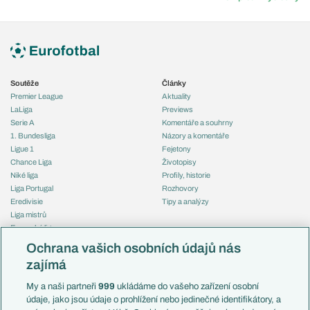
Soutěže
Články
Premier League
Aktuality
LaLiga
Previews
Serie A
Komentáře a souhrny
1. Bundesliga
Názory a komentáře
Ligue 1
Fejetony
Chance Liga
Životopisy
Niké liga
Profily, historie
Liga Portugal
Rozhovory
Eredivisie
Tipy a analýzy
Liga mistrů
Evropská liga
Reprezentace
Konferenční liga
Česko
Ochrana vašich osobních údajů nás
Mistrovství světa
Slovensko
zajímá
Liga národů
Anglie
Francie
My a naši partneři
999
ukládáme do vašeho zařízení osobní
Témata
Itálie
údaje, jako jsou údaje o prohlížení nebo jedinečné identifikátory, a
Představení týmů MS
Německo