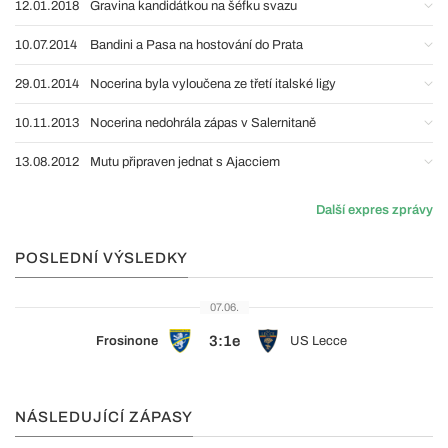
12.01.2018
Gravina kandidátkou na šéfku svazu
10.07.2014
Bandini a Pasa na hostování do Prata
29.01.2014
Nocerina byla vyloučena ze třetí italské ligy
10.11.2013
Nocerina nedohrála zápas v Salernitaně
13.08.2012
Mutu připraven jednat s Ajacciem
Další expres zprávy
POSLEDNÍ VÝSLEDKY
07.06.
3:1e
Frosinone
US Lecce
NÁSLEDUJÍCÍ ZÁPASY