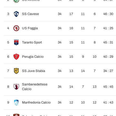
3
SS Cavese
34
17
11
6
46 : 30
4
US Foggia
34
16
11
7
41 : 25
5
Taranto Sport
34
15
11
8
45 : 31
6
Perugia Calcio
34
15
9
10
40 : 29
7
SS Juve Stabia
34
13
14
7
34 : 27
Sambenedettese
8
34
14
7
13
45 : 45
Calcio
9
Manfredonia Calcio
34
12
10
12
41 : 43