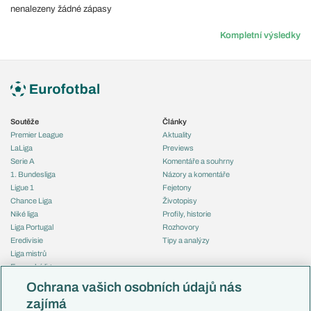
nenalezeny žádné zápasy
Kompletní výsledky
Soutěže
Články
Premier League
Aktuality
LaLiga
Previews
Serie A
Komentáře a souhrny
1. Bundesliga
Názory a komentáře
Ligue 1
Fejetony
Chance Liga
Životopisy
Niké liga
Profily, historie
Liga Portugal
Rozhovory
Eredivisie
Tipy a analýzy
Liga mistrů
Evropská liga
Reprezentace
Konferenční liga
Česko
Ochrana vašich osobních údajů nás
Mistrovství světa
Slovensko
zajímá
Liga národů
Anglie