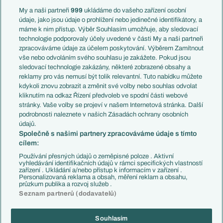
Francie
My a naši partneři
999
ukládáme do vašeho zařízení osobní
Témata
Itálie
údaje, jako jsou údaje o prohlížení nebo jedinečné identifikátory, a
Představení týmů MS
Německo
máme k nim přístup. Výběr Souhlasím umožňuje, aby sledovací
EuroSkauting
Španělsko
technologie podporovaly účely uvedené v části My a naši partneři
PL v kostce
Argentina
zpracováváme údaje za účelem poskytování. Výběrem Zamítnout
Evropské koeficienty
Brazílie
vše nebo odvoláním svého souhlasu je zakážete. Pokud jsou
Přestupy
sledovací technologie zakázány, některé zobrazené obsahy a
Přestupové spekulace
reklamy pro vás nemusí být tolik relevantní. Tuto nabídku můžete
Přestupy
Zranění
kdykoli znovu zobrazit a změnit své volby nebo souhlas odvolat
Zápasy
kliknutím na odkaz Řízení předvoleb ve spodní části webové
Livescore
stránky. Vaše volby se projeví v našem Internetová stránka. Další
Kluby
Tipovací soutěž
podrobnosti naleznete v našich Zásadách ochrany osobních
Arsenal FC
Fotbal TV
údajů.
Chelsea FC
Společně s našimi partnery zpracováváme údaje s tímto
Manchester United
cílem:
AC Milán
Juventus FC
Používání přesných údajů o zeměpisné poloze . Aktivní
Bayern Mnichov
vyhledávání identifikačních údajů v rámci specifických vlastností
zařízení . Ukládání a/nebo přístup k informacím v zařízení .
FC Barcelona
Personalizovaná reklama a obsah, měření reklam a obsahu,
Real Madrid
průzkum publika a rozvoj služeb .
Seznam partnerů (dodavatelů)
Souhlasím