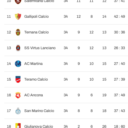
10
Salernitana Calcio
34
11
11
12
37 : 41
11
Gallipoli Calcio
34
12
8
14
42 : 49
12
Ternana Calcio
34
9
12
13
30 : 36
13
SS Virtus Lanciano
34
9
12
13
26 : 33
14
AC Martina
34
9
10
15
27 : 40
15
Teramo Calcio
34
9
10
15
27 : 39
16
AC Ancona
34
9
6
19
37 : 49
17
San Marino Calcio
34
8
8
18
37 : 43
18
Giulianova Calcio
34
2
6
26
18 : 60