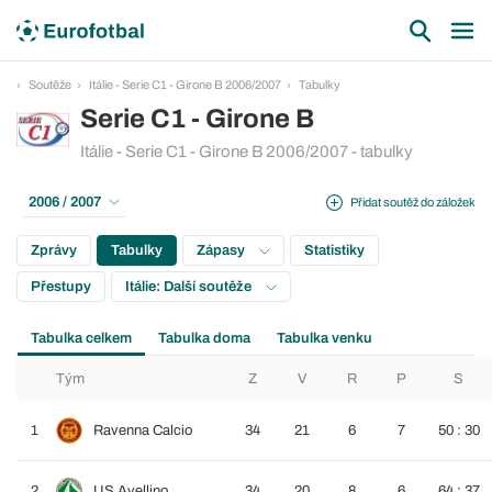
Soutěže
Itálie - Serie C1 - Girone B 2006/2007
Tabulky
Serie C1 - Girone B
Itálie - Serie C1 - Girone B 2006/2007 - tabulky
2006 / 2007
Přidat soutěž do záložek
Zprávy
Tabulky
Zápasy
Statistiky
Přestupy
Itálie: Další soutěže
Tabulka celkem
Tabulka doma
Tabulka venku
Tým
Z
V
R
P
S
1
Ravenna Calcio
34
21
6
7
50 : 30
2
US Avellino
34
20
8
6
64 : 37