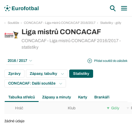
Soutěže
CONCACAF - Liga mistrů CONCACAF 2016/2017
Statistiky - góly
Liga mistrů CONCACAF
CONCACAF - Liga mistrů CONCACAF 2016/2017 -
statistiky
2016 / 2017
Přidat soutěž do záložek
Zprávy
Zápasy, tabulky
Statistiky
CONCACAF: Další soutěže
Tabulka střelců
Zápasy a minuty
Karty
Brankáři
Hráč
Klub
Góly
žádné údaje