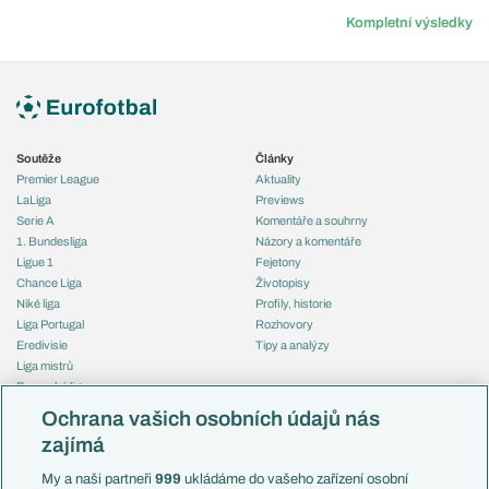
Kompletní výsledky
Soutěže
Články
Premier League
Aktuality
LaLiga
Previews
Serie A
Komentáře a souhrny
1. Bundesliga
Názory a komentáře
Ligue 1
Fejetony
Chance Liga
Životopisy
Niké liga
Profily, historie
Liga Portugal
Rozhovory
Eredivisie
Tipy a analýzy
Liga mistrů
Evropská liga
Reprezentace
Konferenční liga
Česko
Ochrana vašich osobních údajů nás
Mistrovství světa
Slovensko
zajímá
Liga národů
Anglie
Francie
My a naši partneři
999
ukládáme do vašeho zařízení osobní