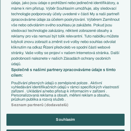
Témata
Itálie
údaje, jako jsou údaje o prohlížení nebo jedinečné identifikátory, a
Představení týmů MS
Německo
máme k nim přístup. Výběr Souhlasím umožňuje, aby sledovací
EuroSkauting
Španělsko
technologie podporovaly účely uvedené v části My a naši partneři
PL v kostce
Argentina
zpracováváme údaje za účelem poskytování. Výběrem Zamítnout
Evropské koeficienty
Brazílie
vše nebo odvoláním svého souhlasu je zakážete. Pokud jsou
Přestupy
sledovací technologie zakázány, některé zobrazené obsahy a
Přestupové spekulace
reklamy pro vás nemusí být tolik relevantní. Tuto nabídku můžete
Přestupy
Zranění
kdykoli znovu zobrazit a změnit své volby nebo souhlas odvolat
Zápasy
kliknutím na odkaz Řízení předvoleb ve spodní části webové
Livescore
stránky. Vaše volby se projeví v našem Internetová stránka. Další
Kluby
Tipovací soutěž
podrobnosti naleznete v našich Zásadách ochrany osobních
Arsenal FC
Fotbal TV
údajů.
Chelsea FC
Společně s našimi partnery zpracováváme údaje s tímto
Manchester United
cílem:
AC Milán
Juventus FC
Používání přesných údajů o zeměpisné poloze . Aktivní
Bayern Mnichov
vyhledávání identifikačních údajů v rámci specifických vlastností
zařízení . Ukládání a/nebo přístup k informacím v zařízení .
FC Barcelona
Personalizovaná reklama a obsah, měření reklam a obsahu,
Real Madrid
průzkum publika a rozvoj služeb .
Seznam partnerů (dodavatelů)
Souhlasím
Copyright © 2001-2026 EuroFotbal.cz. Využíváme zpravodajství ČTK.