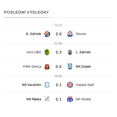
POSLEDNÍ VÝSLEDKY
31.07.
2:0
D. Záhřeb
Slaven
01.08.
2:3
Istra 1961
L. Záhřeb
0:2
HNK Gorica
NK Osijek
02.08.
2:1
NK Varaždin
Hajduk Split
2:1
NK Rijeka
NK Rudeš