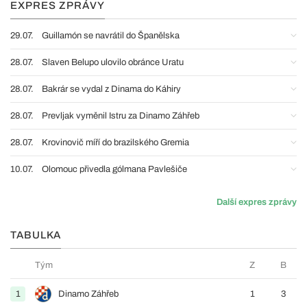
EXPRES ZPRÁVY
29.07.
Guillamón se navrátil do Španělska
28.07.
Slaven Belupo ulovilo obránce Uratu
28.07.
Bakrár se vydal z Dinama do Káhiry
28.07.
Prevljak vyměnil Istru za Dinamo Záhřeb
28.07.
Krovinovič míří do brazilského Gremia
10.07.
Olomouc přivedla gólmana Pavlešiče
Další expres zprávy
TABULKA
Tým
Z
B
1
Dinamo Záhřeb
1
3