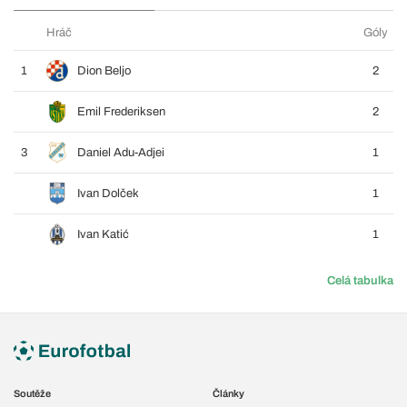
Hráč
Góly
1
Dion Beljo
2
Emil Frederiksen
2
3
Daniel Adu-Adjei
1
Ivan Dolček
1
Ivan Katić
1
Celá tabulka
Soutěže
Články