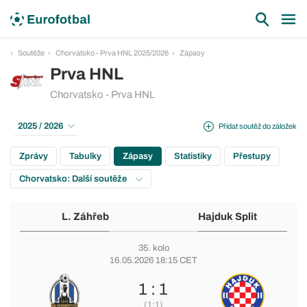
Soutěže
Chorvatsko - Prva HNL 2025/2026
Zápasy
Prva HNL
Chorvatsko - Prva HNL
2025 / 2026
Přidat soutěž do záložek
Zprávy
Tabulky
Zápasy
Statistiky
Přestupy
Chorvatsko: Další soutěže
L. Záhřeb
Hajduk Split
35. kolo
16.05.2026 18:15 CET
1 : 1
(1:1)