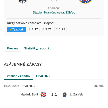
Stadión:
Stadion Kranjčevićeva, Záhřeb
Kurzy sázkové kanceláře Tipsport
4.17
3.74
1.73
1
0
2
Preview
Statistiky, reportáž
VZÁJEMNÉ ZÁPASY
Všechny zápasy
Prva HNL
15.03.2026
Prva HNL
26. kolo
2:1
Hajduk Split
L. Záhřeb