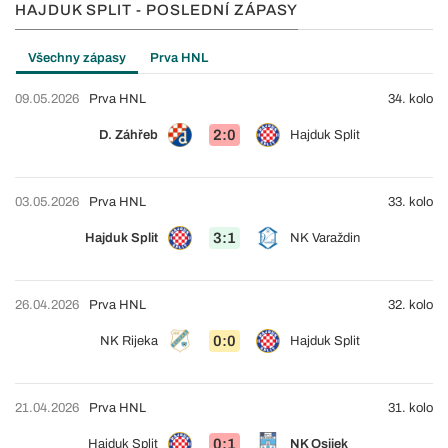
HAJDUK SPLIT - POSLEDNÍ ZÁPASY
Všechny zápasy
Prva HNL
09.05.2026
Prva HNL
34. kolo
2:0
D. Záhřeb
Hajduk Split
03.05.2026
Prva HNL
33. kolo
3:1
Hajduk Split
NK Varaždin
26.04.2026
Prva HNL
32. kolo
0:0
NK Rijeka
Hajduk Split
21.04.2026
Prva HNL
31. kolo
0:1
Hajduk Split
NK Osijek