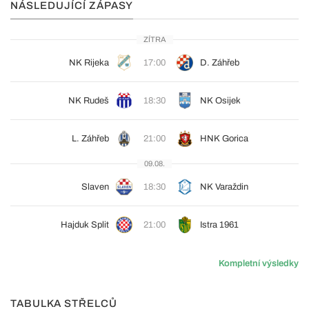
NÁSLEDUJÍCÍ ZÁPASY
ZÍTRA
NK Rijeka
17:00
D. Záhřeb
NK Rudeš
18:30
NK Osijek
L. Záhřeb
21:00
HNK Gorica
09.08.
Slaven
18:30
NK Varaždin
Hajduk Split
21:00
Istra 1961
Kompletní výsledky
TABULKA STŘELCŮ