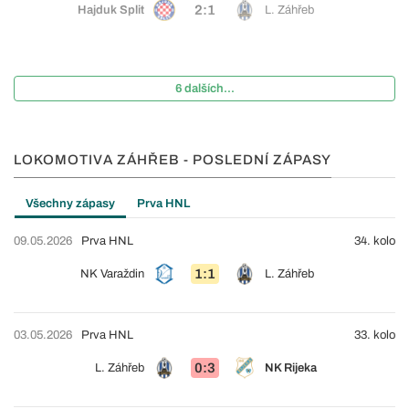
2:1
Hajduk Split
L. Záhřeb
6 dalších...
LOKOMOTIVA ZÁHŘEB - POSLEDNÍ ZÁPASY
Všechny zápasy
Prva HNL
09.05.2026
Prva HNL
34. kolo
1:1
NK Varaždin
L. Záhřeb
03.05.2026
Prva HNL
33. kolo
0:3
L. Záhřeb
NK Rijeka