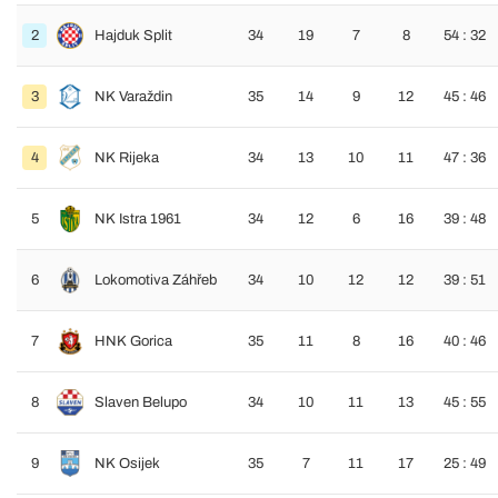
2
Hajduk Split
34
19
7
8
54 : 32
3
NK Varaždin
35
14
9
12
45 : 46
4
NK Rijeka
34
13
10
11
47 : 36
5
NK Istra 1961
34
12
6
16
39 : 48
6
Lokomotiva Záhřeb
34
10
12
12
39 : 51
7
HNK Gorica
35
11
8
16
40 : 46
8
Slaven Belupo
34
10
11
13
45 : 55
9
NK Osijek
35
7
11
17
25 : 49