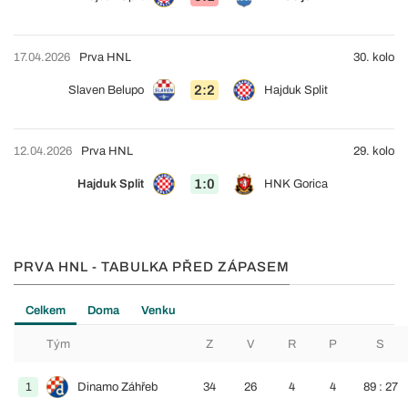
17.04.2026
Prva HNL
30. kolo
2:2
Slaven Belupo
Hajduk Split
12.04.2026
Prva HNL
29. kolo
1:0
Hajduk Split
HNK Gorica
PRVA HNL - TABULKA PŘED ZÁPASEM
Celkem
Doma
Venku
Tým
Z
V
R
P
S
1
Dinamo Záhřeb
34
26
4
4
89 : 27