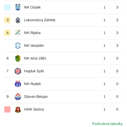
NK Osijek
1
3
3
Lokomotiva Záhřeb
1
3
4
NK Rijeka
1
3
NK Varaždin
1
3
6
NK Istra 1961
1
0
7
Hajduk Split
1
0
NK Rudeš
1
0
9
Slaven Belupo
1
0
HNK Gorica
1
0
Podrobné tabulky