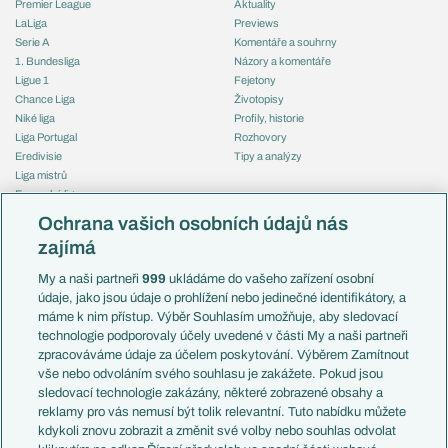
Premier League
Aktuality
LaLiga
Previews
Serie A
Komentáře a souhrny
1. Bundesliga
Názory a komentáře
Ligue 1
Fejetony
Chance Liga
Životopisy
Niké liga
Profily, historie
Liga Portugal
Rozhovory
Eredivisie
Tipy a analýzy
Liga mistrů
Evropská liga
Reprezentace
Konferenční liga
Česko
Ochrana vašich osobních údajů nás
Mistrovství světa
Slovensko
zajímá
Liga národů
Anglie
Francie
My a naši partneři
999
ukládáme do vašeho zařízení osobní
Témata
Itálie
údaje, jako jsou údaje o prohlížení nebo jedinečné identifikátory, a
Představení týmů MS
Německo
máme k nim přístup. Výběr Souhlasím umožňuje, aby sledovací
EuroSkauting
Španělsko
technologie podporovaly účely uvedené v části My a naši partneři
PL v kostce
Argentina
zpracováváme údaje za účelem poskytování. Výběrem Zamítnout
Evropské koeficienty
Brazílie
vše nebo odvoláním svého souhlasu je zakážete. Pokud jsou
Přestupy
sledovací technologie zakázány, některé zobrazené obsahy a
Přestupové spekulace
reklamy pro vás nemusí být tolik relevantní. Tuto nabídku můžete
Přestupy
Zranění
kdykoli znovu zobrazit a změnit své volby nebo souhlas odvolat
Zápasy