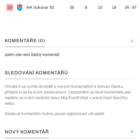
10
NK Vukovar '91
35
6
10
19
34 : 67
KOMENTÁŘE (0)
zatím zde není žádný komentář
SLEDOVÁNÍ KOMENTÁŘŮ
Chcete-li se rychle dovědět o nových komentářích k tomuto článku,
přidejte si jej ke svým sledovaným. Upozornění na nové komentáře pak
najdete ve svém osobním boxu Můj EuroFotbal v pravé části hlavičky
webu.
Sledovat komentáře mohou pouze registrovaní uživatelé.
NOVÝ KOMENTÁŘ