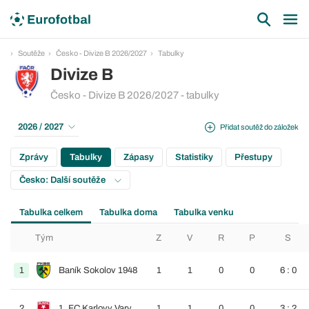
Soutěže
Česko - Divize B 2026/2027
Tabulky
Divize B
Česko - Divize B 2026/2027 - tabulky
2026 / 2027
Přidat soutěž do záložek
Zprávy
Tabulky
Zápasy
Statistiky
Přestupy
Česko: Další soutěže
Tabulka celkem
Tabulka doma
Tabulka venku
Tým
Z
V
R
P
S
1
Baník Sokolov 1948
1
1
0
0
6 : 0
2
1. FC Karlovy Vary
1
1
0
0
3 : 2