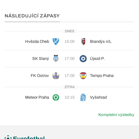
NÁSLEDUJÍCÍ ZÁPASY
DNES
Hvězda Cheb
15:00
Brandýs n/L
SK Slaný
17:00
Újezd P.
FK Ostrov
17:00
Tempo Praha
ZÍTRA
Meteor Praha
10:15
Vyšehrad
Kompletní výsledky