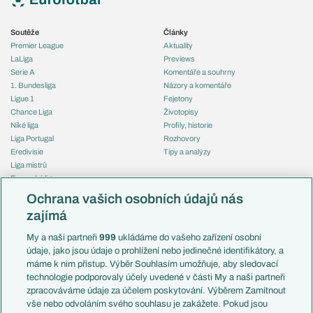
Soutěže
Články
Premier League
Aktuality
LaLiga
Previews
Serie A
Komentáře a souhrny
1. Bundesliga
Názory a komentáře
Ligue 1
Fejetony
Chance Liga
Životopisy
Niké liga
Profily, historie
Liga Portugal
Rozhovory
Eredivisie
Tipy a analýzy
Liga mistrů
Evropská liga
Reprezentace
Konferenční liga
Česko
Ochrana vašich osobních údajů nás
Mistrovství světa
Slovensko
zajímá
Liga národů
Anglie
Francie
My a naši partneři
999
ukládáme do vašeho zařízení osobní
Témata
Itálie
údaje, jako jsou údaje o prohlížení nebo jedinečné identifikátory, a
Představení týmů MS
Německo
máme k nim přístup. Výběr Souhlasím umožňuje, aby sledovací
EuroSkauting
Španělsko
technologie podporovaly účely uvedené v části My a naši partneři
PL v kostce
Argentina
zpracováváme údaje za účelem poskytování. Výběrem Zamítnout
Evropské koeficienty
Brazílie
vše nebo odvoláním svého souhlasu je zakážete. Pokud jsou