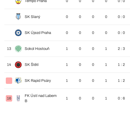
Tempo Praha
0
0
0
0
0 : 0
SK Slaný
0
0
0
0
0 : 0
SK Újezd Praha
0
0
0
0
0 : 0
13
Sokol Hostouň
1
0
0
1
2 : 3
14
SK Štětí
1
0
0
1
1 : 2
SK Rapid Psáry
1
0
0
1
1 : 2
FK Ústí nad Labem
16
1
0
0
1
0 : 6
B