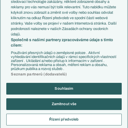
Přestupy
sledovací technologie zakázány, některé zobrazené obsahy a
Přestupové spekulace
reklamy pro vás nemusí být tolik relevantní. Tuto nabídku můžete
Přestupy
Zranění
kdykoli znovu zobrazit a změnit své volby nebo souhlas odvolat
Zápasy
kliknutím na odkaz Řízení předvoleb ve spodní části webové
Livescore
stránky. Vaše volby se projeví v našem Internetová stránka. Další
Kluby
Tipovací soutěž
podrobnosti naleznete v našich Zásadách ochrany osobních
Arsenal FC
Fotbal TV
údajů.
Chelsea FC
Společně s našimi partnery zpracováváme údaje s tímto
Manchester United
cílem:
AC Milán
Juventus FC
Používání přesných údajů o zeměpisné poloze . Aktivní
Bayern Mnichov
vyhledávání identifikačních údajů v rámci specifických vlastností
zařízení . Ukládání a/nebo přístup k informacím v zařízení .
FC Barcelona
Personalizovaná reklama a obsah, měření reklam a obsahu,
Real Madrid
průzkum publika a rozvoj služeb .
Seznam partnerů (dodavatelů)
Souhlasím
Copyright © 2001-2026 EuroFotbal.cz. Využíváme zpravodajství ČTK.
RSS
Podmínky užití
Informace o zpracování osobních údajů
Zamítnout vše
GDPR a žurnalistika
Nastavení soukromí
Kontakt
Tiráž
Řízení předvoleb