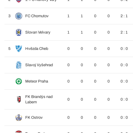
3
FC Chomutov
1
1
0
0
2 : 1
Slovan Velvary
1
1
0
0
2 : 1
5
Hvězda Cheb
0
0
0
0
0 : 0
Slavoj Vyšehrad
0
0
0
0
0 : 0
Meteor Praha
0
0
0
0
0 : 0
FK Brandýs nad
0
0
0
0
0 : 0
Labem
FK Ostrov
0
0
0
0
0 : 0