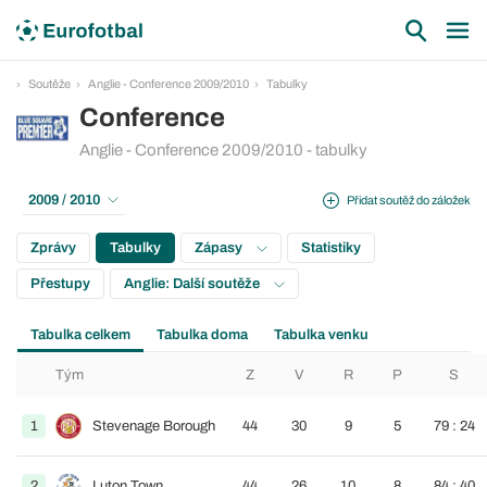
Soutěže
Anglie - Conference 2009/2010
Tabulky
Conference
Anglie - Conference 2009/2010 - tabulky
2009 / 2010
Přidat soutěž do záložek
Zprávy
Tabulky
Zápasy
Statistiky
Přestupy
Anglie: Další soutěže
Tabulka celkem
Tabulka doma
Tabulka venku
Tým
Z
V
R
P
S
1
Stevenage Borough
44
30
9
5
79 : 24
2
Luton Town
44
26
10
8
84 : 40