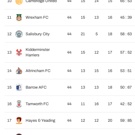
10
Cambridge United
44
15
14
15
65 : 53
11
Wrexham FC
44
15
13
16
45 : 39
12
Salisbury City
44
21
5
18
58 : 63
Kidderminster
13
44
15
12
17
57 : 52
Harriers
14
Altrincham FC
44
13
15
16
53 : 51
15
Barrow AFC
44
13
13
18
50 : 67
16
Tamworth FC
44
11
16
17
42 : 52
17
Hayes & Yeading
44
12
12
20
59 : 85