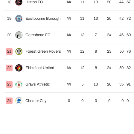
18
Histon FC
44
11
13
20
44 : 67
19
Eastbourne Borough
44
11
13
20
42 : 72
20
Gateshead FC
44
13
7
24
46 : 69
21
Forest Green Rovers
44
12
9
23
50 : 76
22
Ebbsfleet United
44
12
8
24
50 : 82
23
Grays Athletic
44
5
13
26
35 : 91
24
Chester City
0
0
0
0
0 : 0