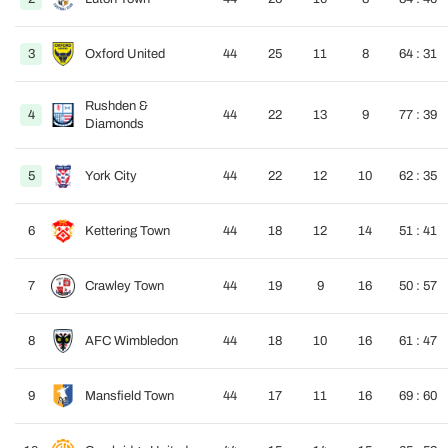
3
Oxford United
44
25
11
8
64 : 31
Rushden &
4
44
22
13
9
77 : 39
Diamonds
5
York City
44
22
12
10
62 : 35
6
Kettering Town
44
18
12
14
51 : 41
7
Crawley Town
44
19
9
16
50 : 57
8
AFC Wimbledon
44
18
10
16
61 : 47
9
Mansfield Town
44
17
11
16
69 : 60