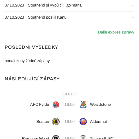
07.10.2023
Southend si vypůjčil i gólmana
07.10.2023
Southend posílil Kanu
Další expres zprávy
POSLEDNÍ VÝSLEDKY
nenalezeny žádné zápasy
NÁSLEDUJÍCÍ ZÁPASY
08.08.
AFC Fylde
16:00
Wealdstone
Boston
16:00
Aldershot
Boreham Wood
16:00
Tamworth FC