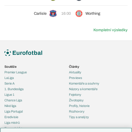
Carlisle
16:00
Worthing
Kompletní výsledky
Soutěže
Články
Premier League
Aktuality
LaLiga
Previews
Serie A
Komentáře a souhrny
1. Bundesliga
Názory a komentáře
Ligue 1
Fejetony
Chance Liga
Životopisy
Niké liga
Profily, historie
Liga Portugal
Rozhovory
Eredivisie
Tipy a analýzy
Liga mistrů
Evropská liga
Reprezentace