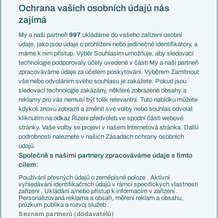
Konferenční liga
Česko
Ochrana vašich osobních údajů nás
Mistrovství světa
Slovensko
zajímá
Liga národů
Anglie
Francie
My a naši partneři
997
ukládáme do vašeho zařízení osobní
Témata
Itálie
údaje, jako jsou údaje o prohlížení nebo jedinečné identifikátory, a
Představení týmů MS
Německo
máme k nim přístup. Výběr Souhlasím umožňuje, aby sledovací
EuroSkauting
Španělsko
technologie podporovaly účely uvedené v části My a naši partneři
PL v kostce
Argentina
zpracováváme údaje za účelem poskytování. Výběrem Zamítnout
Evropské koeficienty
Brazílie
vše nebo odvoláním svého souhlasu je zakážete. Pokud jsou
Přestupy
sledovací technologie zakázány, některé zobrazené obsahy a
Přestupové spekulace
reklamy pro vás nemusí být tolik relevantní. Tuto nabídku můžete
Přestupy
Zranění
kdykoli znovu zobrazit a změnit své volby nebo souhlas odvolat
Zápasy
kliknutím na odkaz Řízení předvoleb ve spodní části webové
Livescore
stránky. Vaše volby se projeví v našem Internetová stránka. Další
Kluby
Tipovací soutěž
podrobnosti naleznete v našich Zásadách ochrany osobních
Arsenal FC
Fotbal TV
údajů.
Chelsea FC
Společně s našimi partnery zpracováváme údaje s tímto
Manchester United
cílem:
AC Milán
Juventus FC
Používání přesných údajů o zeměpisné poloze . Aktivní
Bayern Mnichov
vyhledávání identifikačních údajů v rámci specifických vlastností
zařízení . Ukládání a/nebo přístup k informacím v zařízení .
FC Barcelona
Personalizovaná reklama a obsah, měření reklam a obsahu,
Real Madrid
průzkum publika a rozvoj služeb .
Seznam partnerů (dodavatelů)