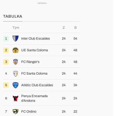
TABULKA
Tým
Z
B
1
Inter Club Escaldes
24
54
2
UE Santa Coloma
24
48
3
FC Rànger's
24
48
4
FC Santa Coloma
24
44
5
Atlétic Club Escaldes
24
34
Penya Encarnada
6
24
24
d'Andorra
7
FC Ordino
24
22