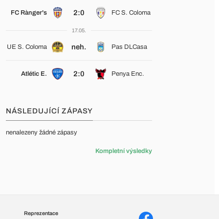
2:0
FC Rànger's
FC S. Coloma
17.05.
neh.
UE S. Coloma
Pas DLCasa
2:0
Atlétic E.
Penya Enc.
NÁSLEDUJÍCÍ ZÁPASY
nenalezeny žádné zápasy
Kompletní výsledky
Reprezentace