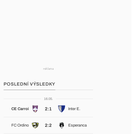
POSLEDNÍ VÝSLEDKY
16.05.
2:1
CE Carroi
Inter E.
2:2
FC Ordino
Esperanca