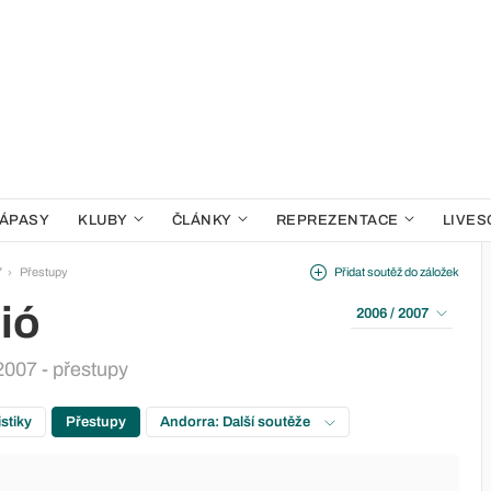
ÁPASY
KLUBY
ČLÁNKY
REPREZENTACE
LIVES
7
Přestupy
Přidat soutěž do záložek
ió
2006 / 2007
2007 - přestupy
istiky
Přestupy
Andorra: Další soutěže