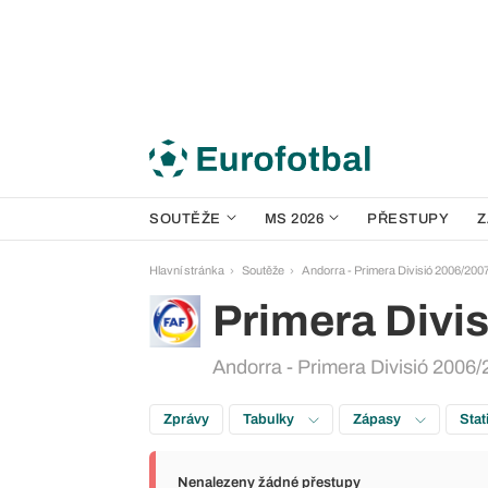
SOUTĚŽE
MS 2026
PŘESTUPY
Z
Hlavní stránka
Soutěže
Andorra - Primera Divisió 2006/200
Primera Divis
Andorra - Primera Divisió 2006/
Zprávy
Tabulky
Zápasy
Stat
Nenalezeny žádné přestupy