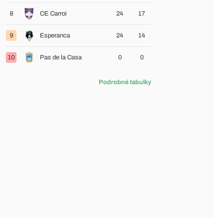
8
CE Carroi
24
17
9
Esperanca
24
14
10
Pas de la Casa
0
0
Podrobné tabulky