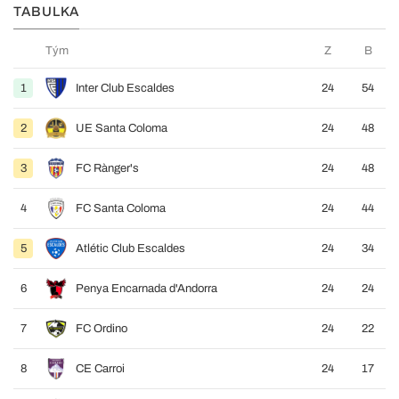
TABULKA
Tým
Z
B
1
Inter Club Escaldes
24
54
2
UE Santa Coloma
24
48
3
FC Rànger's
24
48
4
FC Santa Coloma
24
44
5
Atlétic Club Escaldes
24
34
6
Penya Encarnada d'Andorra
24
24
7
FC Ordino
24
22
8
CE Carroi
24
17