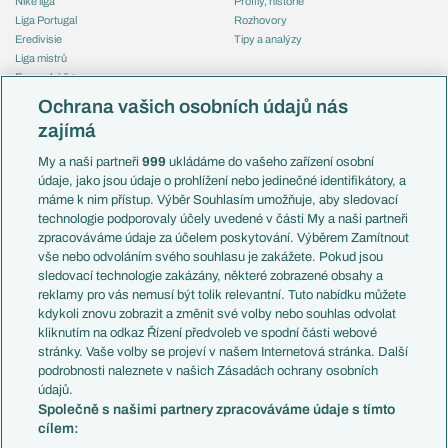
Niké liga
Profily, historie
Liga Portugal
Rozhovory
Eredivisie
Tipy a analýzy
Liga mistrů
Evropská liga
Reprezentace
Konferenční liga
Česko
Ochrana vašich osobních údajů nás
Mistrovství světa
Slovensko
zajímá
Liga národů
Anglie
Francie
My a naši partneři
999
ukládáme do vašeho zařízení osobní
Témata
Itálie
údaje, jako jsou údaje o prohlížení nebo jedinečné identifikátory, a
Představení týmů MS
Německo
máme k nim přístup. Výběr Souhlasím umožňuje, aby sledovací
EuroSkauting
Španělsko
technologie podporovaly účely uvedené v části My a naši partneři
PL v kostce
Argentina
zpracováváme údaje za účelem poskytování. Výběrem Zamítnout
Evropské koeficienty
Brazílie
vše nebo odvoláním svého souhlasu je zakážete. Pokud jsou
Přestupy
sledovací technologie zakázány, některé zobrazené obsahy a
Přestupové spekulace
reklamy pro vás nemusí být tolik relevantní. Tuto nabídku můžete
Přestupy
Zranění
kdykoli znovu zobrazit a změnit své volby nebo souhlas odvolat
Zápasy
kliknutím na odkaz Řízení předvoleb ve spodní části webové
Livescore
stránky. Vaše volby se projeví v našem Internetová stránka. Další
Kluby
Tipovací soutěž
podrobnosti naleznete v našich Zásadách ochrany osobních
Arsenal FC
Fotbal TV
údajů.
Chelsea FC
Společně s našimi partnery zpracováváme údaje s tímto
Manchester United
cílem:
AC Milán
Juventus FC