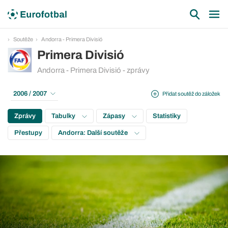
Soutěže
Andorra - Primera Divisió
Primera Divisió
Andorra - Primera Divisió - zprávy
2006 / 2007
Přidat soutěž do záložek
Zprávy
Tabulky
Zápasy
Statistiky
Přestupy
Andorra: Další soutěže