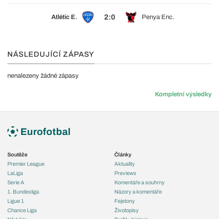
2:0
Atlétic E.
Penya Enc.
NÁSLEDUJÍCÍ ZÁPASY
nenalezeny žádné zápasy
Kompletní výsledky
Soutěže
Články
Premier League
Aktuality
LaLiga
Previews
Serie A
Komentáře a souhrny
1. Bundesliga
Názory a komentáře
Ligue 1
Fejetony
Chance Liga
Životopisy