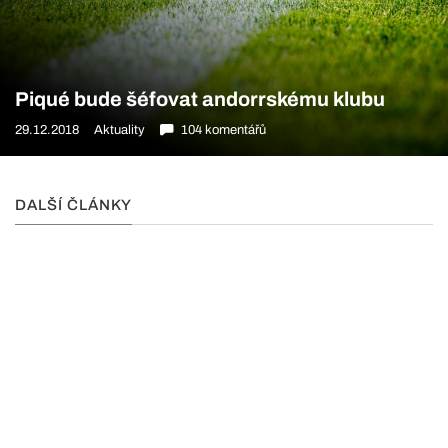
Piqué bude šéfovat andorrskému klubu
29.12.2018
Aktuality
104 komentářů
DALŠÍ ČLÁNKY