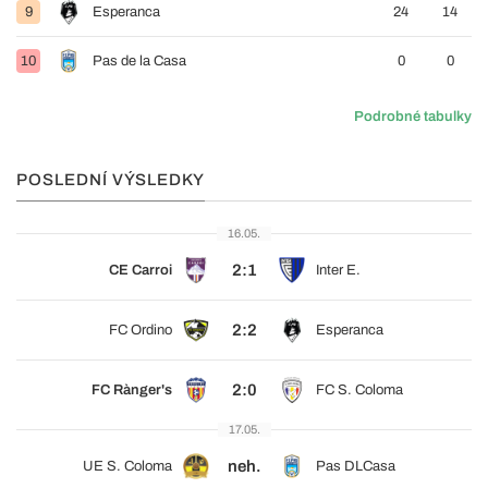
9
Esperanca
24
14
10
Pas de la Casa
0
0
Podrobné tabulky
POSLEDNÍ VÝSLEDKY
16.05.
2:1
CE Carroi
Inter E.
2:2
FC Ordino
Esperanca
2:0
FC Rànger's
FC S. Coloma
17.05.
neh.
UE S. Coloma
Pas DLCasa