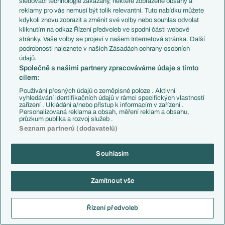
sledovací technologie zakázány, některé zobrazené obsahy a
24.05.2011
12:00
reklamy pro vás nemusí být tolik relevantní. Tuto nabídku můžete
kdykoli znovu zobrazit a změnit své volby nebo souhlas odvolat
0:1
Gamba Osaka (JPN)
Cerezo Osaka (JPN)
kliknutím na odkaz Řízení předvoleb ve spodní části webové
stránky. Vaše volby se projeví v našem Internetová stránka. Další
podrobnosti naleznete v našich Zásadách ochrany osobních
24.05.2011
17:00
údajů.
Společně s našimi partnery zpracováváme údaje s tímto
3:1
Sepahan FC (IRN)
Bunjodkor PFK (UZB)
cílem:
Používání přesných údajů o zeměpisné poloze . Aktivní
vyhledávání identifikačních údajů v rámci specifických vlastností
zařízení . Ukládání a/nebo přístup k informacím v zařízení .
24.05.2011
20:05
Personalizovaná reklama a obsah, měření reklam a obsahu,
průzkum publika a rozvoj služeb .
3:1
Al Ittihad FC (KSA)
Al Hilal FC (KSA)
Seznam partnerů (dodavatelů)
Souhlasím
25.05.2011
12:30
2:0
Suwon Bluewings (KOR)
Nagoya Grampus (JPN)
Zamítnout vše
Řízení předvoleb
25.05.2011
12:30