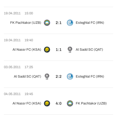
19.04.2011
15:00
2:1
FK Pachtakor (UZB)
Esteghlal FC (IRN)
19.04.2011
19:40
1:1
Al Nassr FC (KSA)
Al Sadd SC (QAT)
03.05.2011
17:25
2:2
Al Sadd SC (QAT)
Esteghlal FC (IRN)
04.05.2011
19:45
4:0
Al Nassr FC (KSA)
FK Pachtakor (UZB)