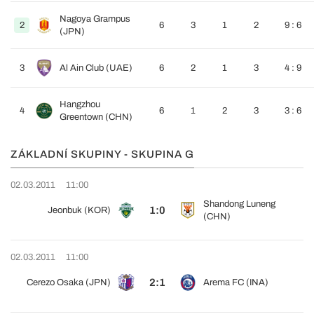
Nagoya Grampus
2
6
3
1
2
9 : 6
(JPN)
3
Al Ain Club (UAE)
6
2
1
3
4 : 9
Hangzhou
4
6
1
2
3
3 : 6
Greentown (CHN)
ZÁKLADNÍ SKUPINY - SKUPINA G
02.03.2011
11:00
Shandong Luneng
1:0
Jeonbuk (KOR)
(CHN)
02.03.2011
11:00
2:1
Cerezo Osaka (JPN)
Arema FC (INA)