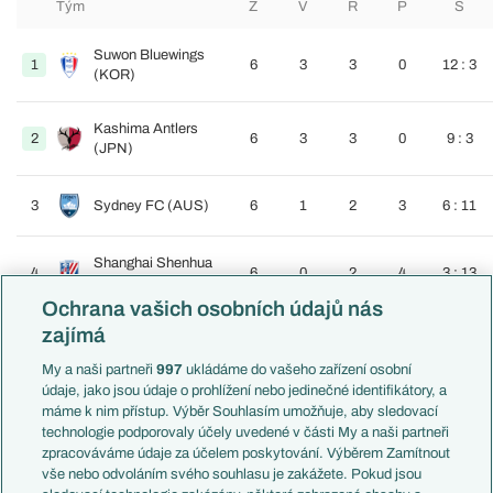
Tým
Z
V
R
P
S
Suwon Bluewings
1
6
3
3
0
12 : 3
(KOR)
Kashima Antlers
2
6
3
3
0
9 : 3
(JPN)
3
Sydney FC (AUS)
6
1
2
3
6 : 11
Shanghai Shenhua
4
6
0
2
4
3 : 13
(CHN)
Ochrana vašich osobních údajů nás
zajímá
OSMIFINÁLE
My a naši partneři
997
ukládáme do vašeho zařízení osobní
24.05.2011
12:00
údaje, jako jsou údaje o prohlížení nebo jedinečné identifikátory, a
máme k nim přístup. Výběr Souhlasím umožňuje, aby sledovací
3:0
Jeonbuk (KOR)
Tianjin Teda (CHN)
technologie podporovaly účely uvedené v části My a naši partneři
zpracováváme údaje za účelem poskytování. Výběrem Zamítnout
vše nebo odvoláním svého souhlasu je zakážete. Pokud jsou