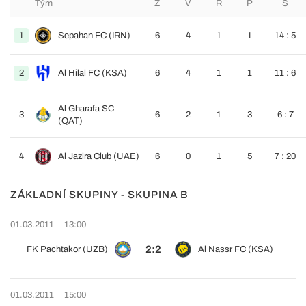
Tým
Z
V
R
P
S
1
Sepahan FC (IRN)
6
4
1
1
14 : 5
2
Al Hilal FC (KSA)
6
4
1
1
11 : 6
Al Gharafa SC
3
6
2
1
3
6 : 7
(QAT)
4
Al Jazira Club (UAE)
6
0
1
5
7 : 20
ZÁKLADNÍ SKUPINY - SKUPINA B
01.03.2011
13:00
2:2
FK Pachtakor (UZB)
Al Nassr FC (KSA)
01.03.2011
15:00