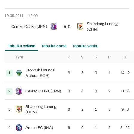
10.05.2011
12:00
Shandong Luneng
4:0
Cerezo Osaka (JPN)
(CHN)
Tabulka celkem
Tabulka doma
Tabulka venku
Tým
Z
V
R
P
S
Jeonbuk Hyundai
1
6
5
0
1
14 : 2
Motors (KOR)
2
Cerezo Osaka (JPN)
6
4
0
2
11 : 4
Shandong Luneng
3
6
2
1
3
9 : 8
(CHN)
4
Arema FC (INA)
6
0
1
5
2 : 22