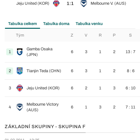
1:1
Jeju United (KOR)
Melbourne V. (AUS)
Tabulka celkem
Tabulka doma
Tabulka venku
Tým
Z
V
R
P
S
Gamba Osaka
1
6
3
1
2
13 : 7
(JPN)
2
Tianjin Teda (CHN)
6
3
1
2
8 : 6
3
Jeju United (KOR)
6
2
1
3
6 : 10
Melbourne Victory
4
6
1
3
2
7 : 11
(AUS)
ZÁKLADNÍ SKUPINY - SKUPINA F