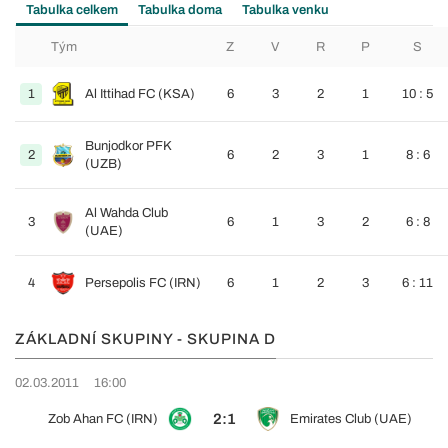
Tabulka celkem
Tabulka doma
Tabulka venku
Tým
Z
V
R
P
S
1
Al Ittihad FC (KSA)
6
3
2
1
10 : 5
Bunjodkor PFK
2
6
2
3
1
8 : 6
(UZB)
Al Wahda Club
3
6
1
3
2
6 : 8
(UAE)
4
Persepolis FC (IRN)
6
1
2
3
6 : 11
ZÁKLADNÍ SKUPINY - SKUPINA D
02.03.2011
16:00
2:1
Zob Ahan FC (IRN)
Emirates Club (UAE)