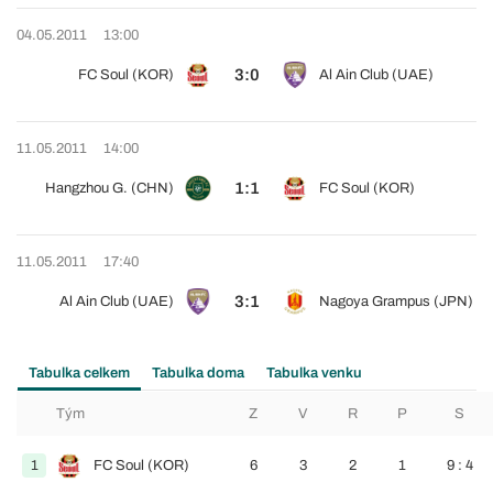
04.05.2011
13:00
3:0
FC Soul (KOR)
Al Ain Club (UAE)
11.05.2011
14:00
1:1
Hangzhou G. (CHN)
FC Soul (KOR)
11.05.2011
17:40
3:1
Al Ain Club (UAE)
Nagoya Grampus (JPN)
Tabulka celkem
Tabulka doma
Tabulka venku
Tým
Z
V
R
P
S
1
FC Soul (KOR)
6
3
2
1
9 : 4