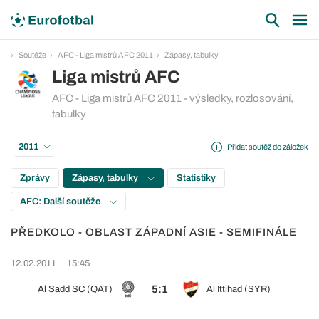
Soutěže
AFC - Liga mistrů AFC 2011
Zápasy, tabulky
Liga mistrů AFC
AFC - Liga mistrů AFC 2011 - výsledky, rozlosování,
tabulky
2011
Přidat soutěž do záložek
Zprávy
Zápasy, tabulky
Statistiky
AFC: Další soutěže
PŘEDKOLO - OBLAST ZÁPADNÍ ASIE - SEMIFINÁLE
12.02.2011
15:45
5:1
Al Sadd SC (QAT)
Al Ittihad (SYR)