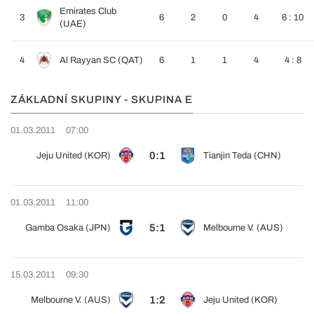
Emirates Club
3
6
2
0
4
6 : 10
(UAE)
4
Al Rayyan SC (QAT)
6
1
1
4
4 : 8
ZÁKLADNÍ SKUPINY - SKUPINA E
01.03.2011
07:00
0:1
Jeju United (KOR)
Tianjin Teda (CHN)
01.03.2011
11:00
5:1
Gamba Osaka (JPN)
Melbourne V. (AUS)
15.03.2011
09:30
1:2
Melbourne V. (AUS)
Jeju United (KOR)