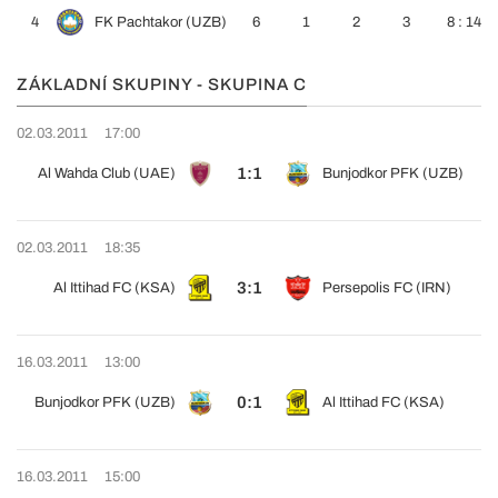
4
FK Pachtakor (UZB)
6
1
2
3
8 : 14
ZÁKLADNÍ SKUPINY - SKUPINA C
02.03.2011
17:00
1:1
Al Wahda Club (UAE)
Bunjodkor PFK (UZB)
02.03.2011
18:35
3:1
Al Ittihad FC (KSA)
Persepolis FC (IRN)
16.03.2011
13:00
0:1
Bunjodkor PFK (UZB)
Al Ittihad FC (KSA)
16.03.2011
15:00