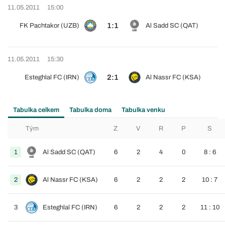
11.05.2011
15:00
1:1
FK Pachtakor (UZB)
Al Sadd SC (QAT)
11.05.2011
15:30
2:1
Esteghlal FC (IRN)
Al Nassr FC (KSA)
Tabulka celkem
Tabulka doma
Tabulka venku
Tým
Z
V
R
P
S
1
Al Sadd SC (QAT)
6
2
4
0
8 : 6
2
Al Nassr FC (KSA)
6
2
2
2
10 : 7
3
Esteghlal FC (IRN)
6
2
2
2
11 : 10